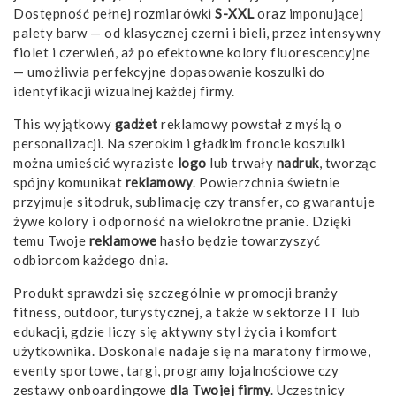
Dostępność pełnej rozmiarówki
S-XXL
oraz imponującej
palety barw — od klasycznej czerni i bieli, przez intensywny
fiolet i czerwień, aż po efektowne kolory fluorescencyjne
— umożliwia perfekcyjne dopasowanie koszulki do
identyfikacji wizualnej każdej firmy.
This wyjątkowy
gadżet
reklamowy powstał z myślą o
personalizacji. Na szerokim i gładkim froncie koszulki
można umieścić wyraziste
logo
lub trwały
nadruk
, tworząc
spójny komunikat
reklamowy
. Powierzchnia świetnie
przyjmuje sitodruk, sublimację czy transfer, co gwarantuje
żywe kolory i odporność na wielokrotne pranie. Dzięki
temu Twoje
reklamowe
hasło będzie towarzyszyć
odbiorcom każdego dnia.
Produkt sprawdzi się szczególnie w promocji branży
fitness, outdoor, turystycznej, a także w sektorze IT lub
edukacji, gdzie liczy się aktywny styl życia i komfort
użytkownika. Doskonale nadaje się na maratony firmowe,
eventy sportowe, targi, programy lojalnościowe czy
zestawy onboardingowe
dla Twojej firmy
. Uczestnicy