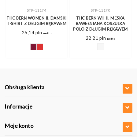
STR-11174
STR-11170
THC BERN WOMEN II. DAMSKI
THC BERN WH II. MĘSKA
T-SHIRT Z DŁUGIM RĘKAWEM
BAWEŁNIANA KOSZULKA
M
POLO Z DŁUGIM RĘKAWEM
26,14
pln
netto
res
22,21
pln
o
netto
2 pln
0 pln
Obsługa klienta
Informacje
Moje konto