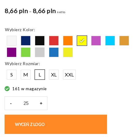
8,66 pln
8,66 pln
Zakres
–
netto
cen:
od
Kolor
8,66 pln
do
9,47 pln
Rozmiar
S
M
L
XL
XXL
161 w magazynie
-
+
ilość
Endura
T-
WYCEŃ Z LOGO
KUP BEZ NADRUKU
shirt
sportowy