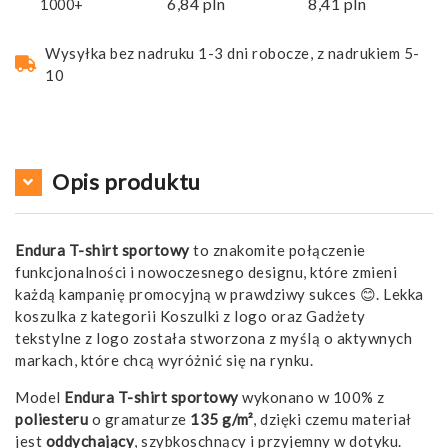
6,84
pln
8,41
pln
1000+
Wysyłka bez nadruku 1-3 dni robocze, z nadrukiem 5-
10
Opis produktu
Endura T-shirt sportowy
to znakomite połączenie
funkcjonalności i nowoczesnego designu, które zmieni
każdą kampanię promocyjną w prawdziwy sukces 😊. Lekka
koszulka z kategorii Koszulki z logo oraz Gadżety
tekstylne z logo została stworzona z myślą o aktywnych
markach, które chcą wyróżnić się na rynku.
Model
Endura T-shirt sportowy
wykonano w 100% z
poliesteru
o gramaturze
135 g/m²
, dzięki czemu materiał
jest
oddychający
, szybkoschnący i przyjemny w dotyku.