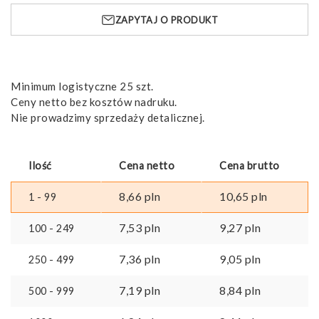
ZAPYTAJ O PRODUKT
Minimum logistyczne 25 szt.
Ceny netto bez kosztów nadruku.
Nie prowadzimy sprzedaży detalicznej.
Ilość
Cena netto
Cena brutto
8,66
pln
10,65
pln
1 - 99
7,53
pln
9,27
pln
100 - 249
7,36
pln
9,05
pln
250 - 499
7,19
pln
8,84
pln
500 - 999