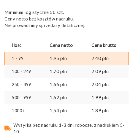
Minimum logistyczne 50 szt.
Ceny netto bez kosztów nadruku.
Nie prowadzimy sprzedaży detalicznej.
Ilość
Cena netto
Cena brutto
1,95
pln
2,40
pln
1 - 99
1,70
pln
2,09
pln
100 - 249
1,66
pln
2,04
pln
250 - 499
1,62
pln
1,99
pln
500 - 999
1,54
pln
1,89
pln
1000+
Wysyłka bez nadruku 1-3 dni robocze, z nadrukiem 5-
10