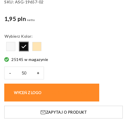
SKU:
ASG-19657-02
1,95 pln
netto
Kolor
25145 w magazynie
-
+
ilość
Etui
na
WYCEŃ Z LOGO
KUP BEZ NADRUKU
długopisy
E29,
papierowy
ZAPYTAJ O PRODUKT
kartonik