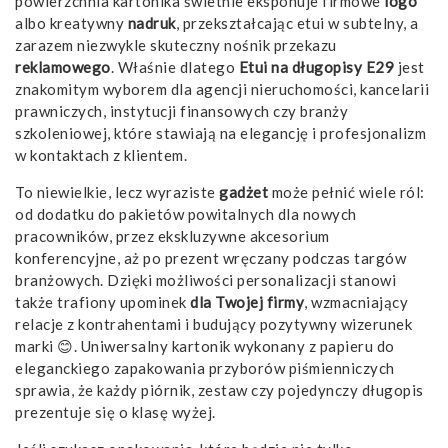
powierzchnia kartonika świetnie eksponuje firmowe
logo
albo kreatywny
nadruk
, przekształcając etui w subtelny, a
zarazem niezwykle skuteczny nośnik przekazu
reklamowego
. Właśnie dlatego
Etui na długopisy E29
jest
znakomitym wyborem dla agencji nieruchomości, kancelarii
prawniczych, instytucji finansowych czy branży
szkoleniowej, które stawiają na elegancję i profesjonalizm
w kontaktach z klientem.
To niewielkie, lecz wyraziste
gadżet
może pełnić wiele ról:
od dodatku do pakietów powitalnych dla nowych
pracowników, przez ekskluzywne akcesorium
konferencyjne, aż po prezent wręczany podczas targów
branżowych. Dzięki możliwości personalizacji stanowi
także trafiony upominek
dla Twojej firmy
, wzmacniający
relacje z kontrahentami i budujący pozytywny wizerunek
marki 😊. Uniwersalny kartonik wykonany z papieru do
eleganckiego zapakowania przyborów piśmienniczych
sprawia, że każdy piórnik, zestaw czy pojedynczy długopis
prezentuje się o klasę wyżej.