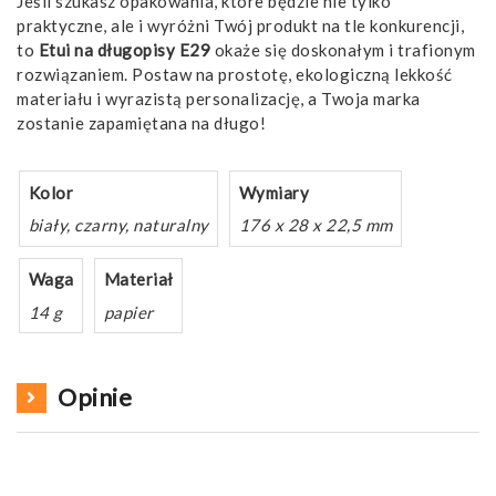
Jeśli szukasz opakowania, które będzie nie tylko
praktyczne, ale i wyróżni Twój produkt na tle konkurencji,
to
Etui na długopisy E29
okaże się doskonałym i trafionym
rozwiązaniem. Postaw na prostotę, ekologiczną lekkość
materiału i wyrazistą personalizację, a Twoja marka
zostanie zapamiętana na długo!
Kolor
Wymiary
biały, czarny, naturalny
176 x 28 x 22,5 mm
Waga
Materiał
14 g
papier
Opinie