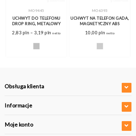
MO9445
MO6393
UCHWYT DO TELEFONU
UCHWYT NA TELEFON GADA,
S
DROP RING, METALOWY
MAGNETYCZNY ABS
Zakres
2,83
pln
–
3,19
pln
10,00
pln
netto
netto
cen:
es
od
2,83 pln
do
pln
3,19 pln
0 pln
Obsługa klienta
Informacje
Moje konto