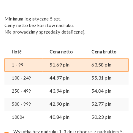
Minimum logistyczne 5 szt.
Ceny netto bez kosztów nadruku.
Nie prowadzimy sprzedaży detalicznej.
Ilość
Cena netto
Cena brutto
51,69
pln
63,58
pln
1 - 99
44,97
pln
55,31
pln
100 - 249
43,94
pln
54,04
pln
250 - 499
42,90
pln
52,77
pln
500 - 999
40,84
pln
50,23
pln
1000+
Wysyłka bez nadruku 1-3 dni robocze, z nadrukiem 5-