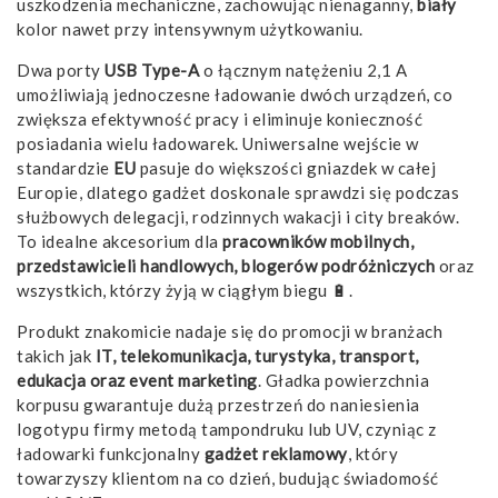
uszkodzenia mechaniczne, zachowując nienaganny,
biały
kolor nawet przy intensywnym użytkowaniu.
Dwa porty
USB Type-A
o łącznym natężeniu 2,1 A
umożliwiają jednoczesne ładowanie dwóch urządzeń, co
zwiększa efektywność pracy i eliminuje konieczność
posiadania wielu ładowarek. Uniwersalne wejście w
standardzie
EU
pasuje do większości gniazdek w całej
Europie, dlatego gadżet doskonale sprawdzi się podczas
służbowych delegacji, rodzinnych wakacji i city breaków.
To idealne akcesorium dla
pracowników mobilnych,
przedstawicieli handlowych, blogerów podróżniczych
oraz
wszystkich, którzy żyją w ciągłym biegu 🔋.
Produkt znakomicie nadaje się do promocji w branżach
takich jak
IT, telekomunikacja, turystyka, transport,
edukacja oraz event marketing
. Gładka powierzchnia
korpusu gwarantuje dużą przestrzeń do naniesienia
logotypu firmy metodą tampondruku lub UV, czyniąc z
ładowarki funkcjonalny
gadżet reklamowy
, który
towarzyszy klientom na co dzień, budując świadomość