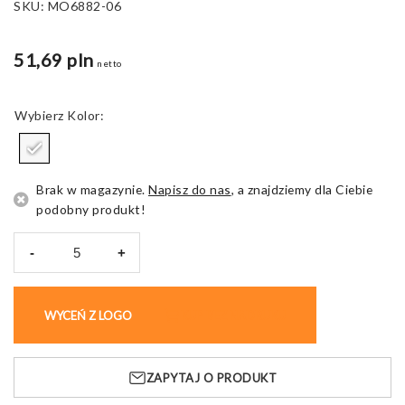
SKU:
MO6882-06
51,69 pln
netto
Kolor
Brak w magazynie.
Napisz do nas
, a znajdziemy dla Ciebie
podobny produkt!
-
+
ilość
Ładowarka
podróżna
WYCEŃ Z LOGO
KUP BEZ NADRUKU
Euro
Charger,
2xA
ZAPYTAJ O PRODUKT
USB