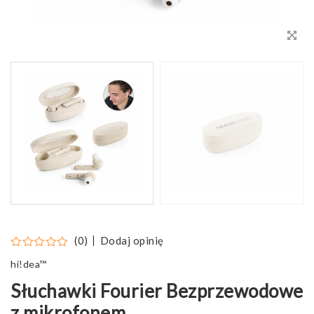
Dodaj opinię
(0)
hi!dea™
Słuchawki Fourier Bezprzewodowe
z mikrofonem