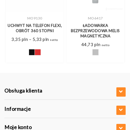
MO9130
MO6417
UCHWYT NA TELEFON FLEXI,
ŁADOWARKA
OBRÓT 360 STOPNI
BEZPRZEWODOWA MELIS
MAGNETYCZNA
s
Zakres
3,35
pln
–
5,33
pln
netto
cen:
44,73
pln
netto
od
pln
3,35 pln
do
pln
5,33 pln
Obsługa klienta
Informacje
Moje konto