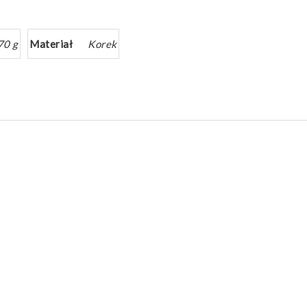
70 g
Materiał
Korek