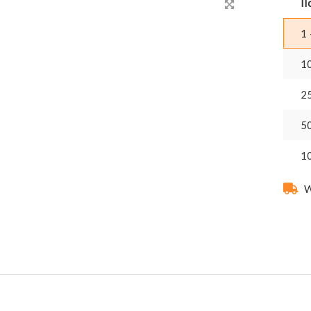
Il
1 
1
2
5
1
W