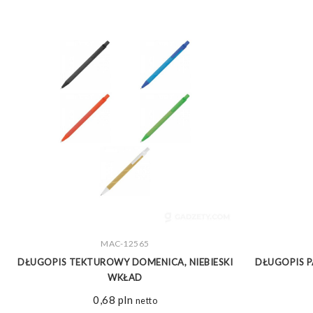
MAC-12565
ZOBACZ WIĘCEJ
D
DŁUGOPIS TEKTUROWY DOMENICA, NIEBIESKI
DŁUGOPIS P
WKŁAD
0,68
pln
netto