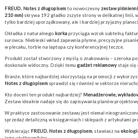
FREUD. Notes z długopisem
to nowoczesny
zestaw piśmienni
210 mm)
skrywa 192 gładko zszyte strony w delikatnej linii,
tylko bardziej uporządkowany, ale i bardziej przyjazny planeci
Okładka z naturalnego
korka
przyciąga wzrok subtelną faktur
surowca. Niebieski wkład zapewnia płynne, precyzyjne pisani
w plecaku, torbie na laptopa czy konferencyjnej teczce.
Produkt został stworzony z myślą o znakowaniu – szeroka po
doskonale widoczny. Dzięki temu
gadżet reklamowy
staje się
Branże, które najbardziej skorzystają na promocji z wykorzy
Notes z długopisem
sprawdzi się również w sektorze nierucho
Kto doceni ten produkt najbardziej?
Menadżerowie, wykładowcy
Zestaw idealnie nadaje się do zapisywania planów projektow
W praktyce zastosowanie zestawu jest niemal nieograniczone
sprzedaż detaliczną w księgarniach i sklepach z artykułami pr
Wybierając
FREUD. Notes z długopisem
, stawiasz na
ekologi
jego użytkowników.