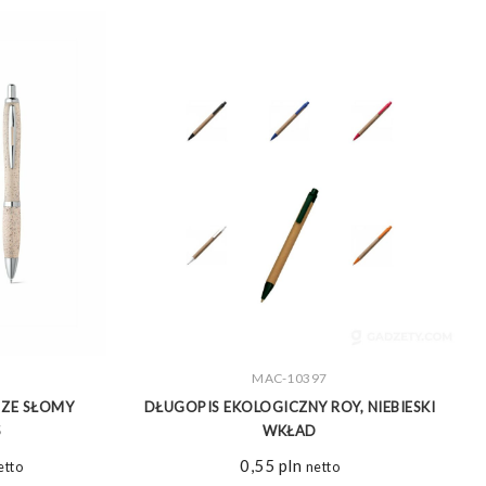
MAC-10397
ZOBACZ WIĘCEJ
 ZE SŁOMY
DŁUGOPIS EKOLOGICZNY ROY, NIEBIESKI
S
WKŁAD
akres
0,55
pln
etto
netto
n: