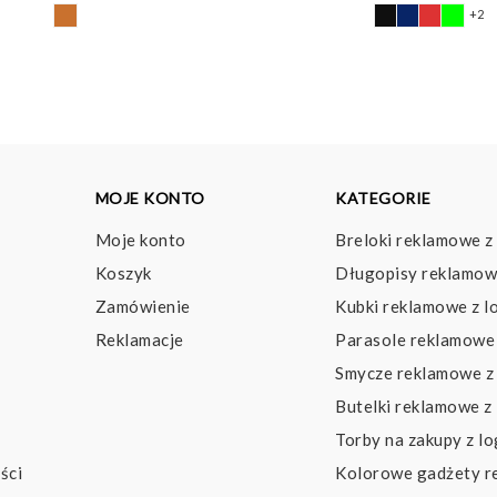
+2
o
0,
d
0,
MOJE KONTO
KATEGORIE
Moje konto
Breloki reklamowe z
Koszyk
Długopisy reklamow
Zamówienie
Kubki reklamowe z l
Reklamacje
Parasole reklamowe 
Smycze reklamowe z
Butelki reklamowe z
Torby na zakupy z l
ści
Kolorowe gadżety 