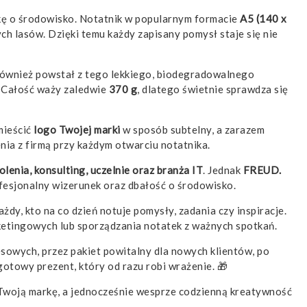
oskę o środowisko. Notatnik w popularnym formacie
A5 (140 x
h lasów. Dzięki temu każdy zapisany pomysł staje się nie
 również powstał z tego lekkiego, biodegradowalnego
. Całość waży zaledwie
370 g
, dlatego świetnie sprawdza się
mieścić
logo Twojej marki
w sposób subtelny, a zarazem
ia z firmą przy każdym otwarciu notatnika.
lenia, konsulting, uczelnie oraz branża IT
. Jednak
FREUD.
ofesjonalny wizerunek oraz dbałość o środowisko.
ażdy, kto na co dzień notuje pomysły, zadania czy inspiracje.
ketingowych lub sporządzania notatek z ważnych spotkań.
sowych, przez pakiet powitalny dla nowych klientów, po
gotowy prezent, który od razu robi wrażenie. 🎁
 Twoją markę, a jednocześnie wesprze codzienną kreatywność