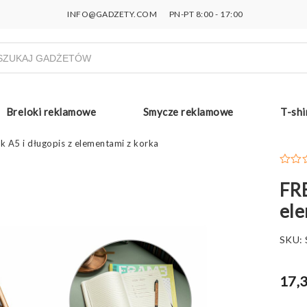
INFO@GADZETY.COM
PN-PT 8:00 - 17:00
ukiwarka
uktów
Breloki reklamowe
Smycze reklamowe
T-shi
k A5 i długopis z elementami z korka
FRE
ele
SKU:
17,3