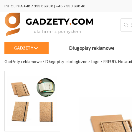
INFOLINIA
+48 7 333 888 30
|
+48 7 333 888 40
Wysz
prod
Długopisy reklamowe
GADŻETY
Gadżety reklamowe
/
Długopisy ekologiczne z logo
/
FREUD. Notatni