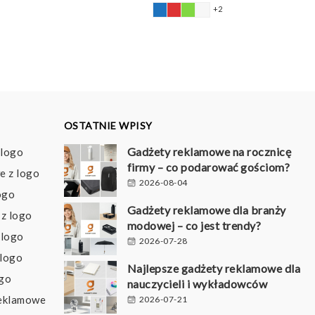
+2
d
65 pln
o
98 pln
OSTATNIE WPISY
Gadżety reklamowe na rocznicę
 logo
firmy – co podarować gościom?
e z logo
2026-08-04
ogo
Gadżety reklamowe dla branży
z logo
modowej – co jest trendy?
 logo
2026-07-28
 logo
Najlepsze gadżety reklamowe dla
ogo
nauczycieli i wykładowców
reklamowe
2026-07-21