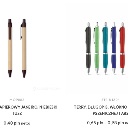
ZOBACZ WIĘCEJ
MO9862
ZOBACZ WIĘCEJ
STR-81204
APIEROWY JANEIRO, NIEBIESKI
TERRY. DŁUGOPIS, WŁÓKNO
TUSZ
PSZENICZNEJ I AB
Z
0,65
pln
–
0,98
pln
0,48
pln
n
netto
ce