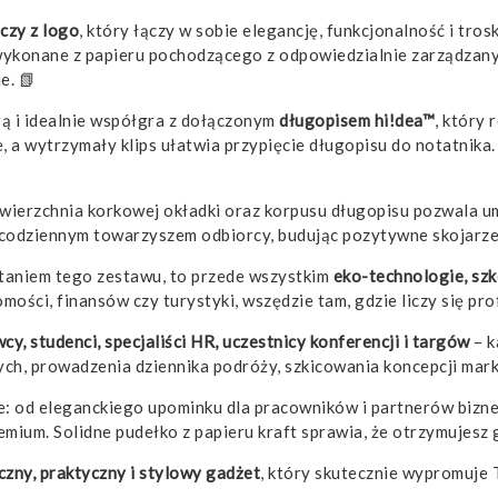
czy z logo
, który łączy w sobie elegancję, funkcjonalność i tr
 wykonane z papieru pochodzącego z odpowiedzialnie zarządzanyc
e. 📗
ą i idealnie współgra z dołączonym
długopisem hi!dea™
, który
e, a wytrzymały klips ułatwia przypięcie długopisu do notatnika
wierzchnia korkowej okładki oraz korpusu długopisu pozwala u
 codziennym towarzyszem odbiorcy, budując pozytywne skojarzen
staniem tego zestawu, to przede wszystkim
eko-technologie, szko
mości, finansów czy turystyki, wszędzie tam, gdzie liczy się pr
, studenci, specjaliści HR, uczestnicy konferencji i targów
– k
ych, prowadzenia dziennika podróży, szkicowania koncepcji mar
: od eleganckiego upominku dla pracowników i partnerów bizne
emium. Solidne pudełko z papieru kraft sprawia, że otrzymujesz 
czny, praktyczny i stylowy gadżet
, który skutecznie wypromuje