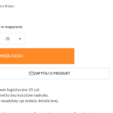
Kolor
 w magazynie
+
D.
nik
WYCEŃ Z LOGO
KUP BEZ NADRUKU
pis
ZAPYTAJ O PRODUKT
ntami
um logistyczne 25 szt.
netto bez kosztów nadruku.
rowadzimy sprzedaży detalicznej.