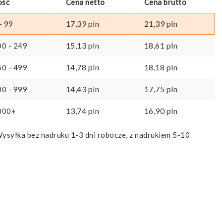
ość
Cena netto
Cena brutto
17,39
pln
21,39
pln
- 99
15,13
pln
18,61
pln
00 - 249
14,78
pln
18,18
pln
50 - 499
14,43
pln
17,75
pln
00 - 999
13,74
pln
16,90
pln
000+
ysyłka bez nadruku 1-3 dni robocze, z nadrukiem 5-10