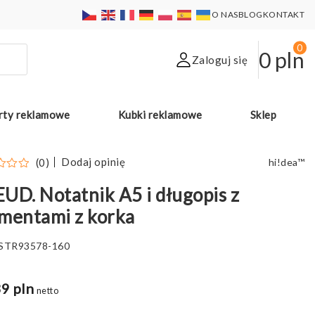
O NAS
BLOG
KONTAKT
0
0
pln
Zaloguj się
rty reklamowe
Kubki reklamowe
Sklep
Dodaj opinię
(0)
hi!dea™
UD. Notatnik A5 i długopis z
mentami z korka
STR93578-160
9 pln
netto