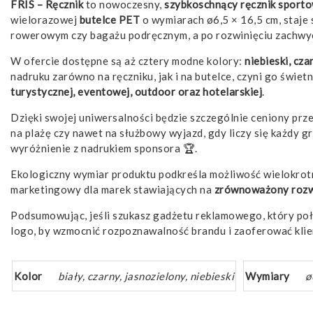
FRIS – Ręcznik
to nowoczesny,
szybkoschnący ręcznik sport
wielorazowej
butelce PET
o wymiarach ø6,5 × 16,5 cm, staje 
rowerowym czy bagażu podręcznym, a po rozwinięciu zachwyc
W ofercie dostępne są aż cztery modne kolory:
niebieski, cza
nadruku zarówno na ręczniku, jak i na butelce, czyni go świet
turystycznej, eventowej, outdoor oraz hotelarskiej
.
Dzięki swojej uniwersalności będzie szczególnie ceniony prz
na plażę czy nawet na służbowy wyjazd, gdy liczy się każdy 
wyróżnienie z nadrukiem sponsora 🏆.
Ekologiczny wymiar produktu podkreśla możliwość wielokrotn
marketingowy dla marek stawiających na
zrównoważony roz
Podsumowując, jeśli szukasz gadżetu reklamowego, który po
logo, by wzmocnić rozpoznawalność brandu i zaoferować klie
Kolor
biały, czarny, jasnozielony, niebieski
Wymiary
ø