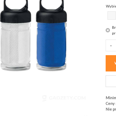
Br
pr
-
ilość
Ręczn
FRIS,
polie
w
butel
PET
Minim
Ceny 
Nie p