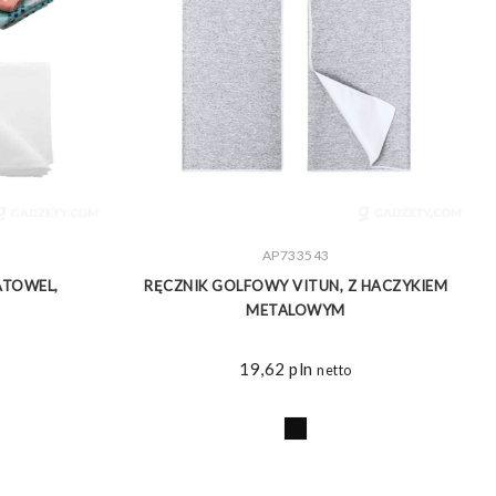
ZOBACZ WIĘCEJ
AP733543
ATOWEL,
RĘCZNIK GOLFOWY VITUN, Z HACZYKIEM
METALOWYM
19,62
pln
netto