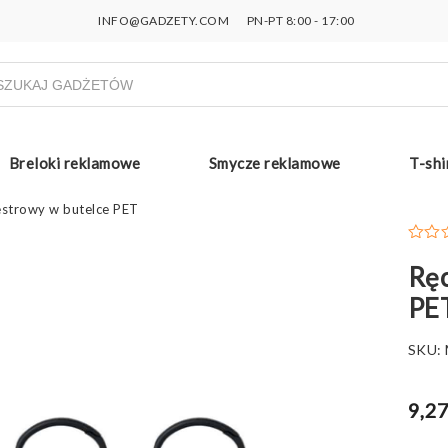
INFO@GADZETY.COM
PN-PT 8:00 - 17:00
ukiwarka
uktów
Breloki reklamowe
Smycze reklamowe
T-shi
iestrowy w butelce PET
Ręc
PE
SKU:
9,27