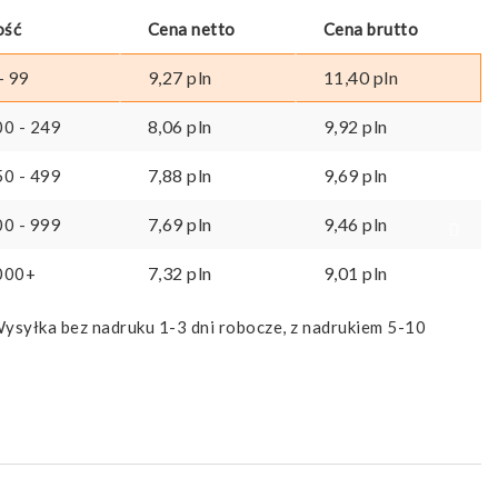
ość
Cena netto
Cena brutto
9,27
pln
11,40
pln
- 99
8,06
pln
9,92
pln
00 - 249
7,88
pln
9,69
pln
50 - 499
7,69
pln
9,46
pln
00 - 999
7,32
pln
9,01
pln
000+
ysyłka bez nadruku 1-3 dni robocze, z nadrukiem 5-10