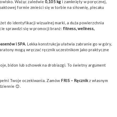
odowisko. Ważąc zaledwie
0,105 kg
i zamknięty w poręcznej,
ktowej formie zmieści się w torbie na siłownię, plecaku
et do identyfikacji wizualnej marki, a duża powierzchnia
ie sprawdzi się w promocji branż:
fitness, wellness,
 basenów i SPA
. Lekka konstrukcja ułatwia zabranie go w góry,
 maratony mogą wręczać ręcznik uczestnikom jako praktyczne
oje, bidon lub schowek na drobiazgi. To świetny argument
 spełni Twoje oczekiwania. Zamów
FRIS – Ręcznik
z własnym
ziennie 😊.