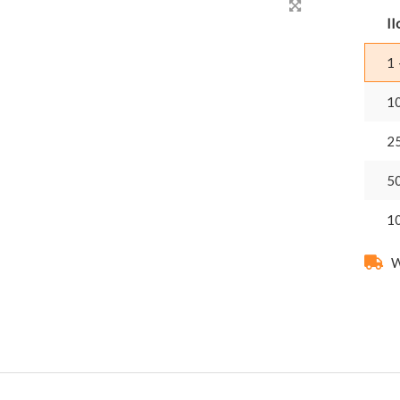
Il
1 
1
2
5
1
W