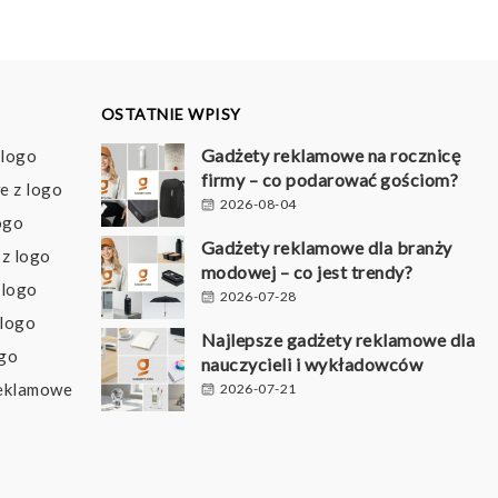
OSTATNIE WPISY
Gadżety reklamowe na rocznicę
 logo
firmy – co podarować gościom?
e z logo
2026-08-04
ogo
Gadżety reklamowe dla branży
z logo
modowej – co jest trendy?
 logo
2026-07-28
 logo
Najlepsze gadżety reklamowe dla
ogo
nauczycieli i wykładowców
reklamowe
2026-07-21