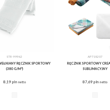
ZOBACZ WIĘCEJ
STR-99962
ZOBACZ WIĘCEJ
AP718207
WEŁNIANY RĘCZNIK SPORTOWY
RĘCZNIK SPORTOWY CRE
(380 G/M²)
SUBLIMACYJNY
8,19
pln
87,69
pln
netto
netto