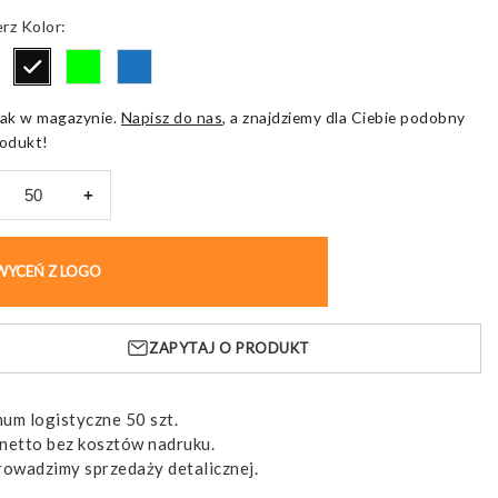
od
Kolor
5,60 pln
do
9,27 pln
ak w magazynie.
Napisz do nas
, a znajdziemy dla Ciebie podobny
odukt!
+
ik
WYCEŃ Z LOGO
KUP BEZ NADRUKU
strowy
ce
ZAPYTAJ O PRODUKT
um logistyczne 50 szt.
netto bez kosztów nadruku.
rowadzimy sprzedaży detalicznej.