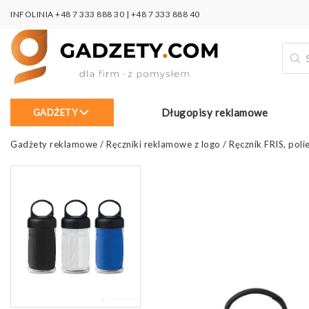
INFOLINIA
+48 7 333 888 30
|
+48 7 333 888 40
Wysz
prod
Długopisy reklamowe
GADŻETY
Gadżety reklamowe
/
Ręczniki reklamowe z logo
/
Ręcznik FRIS, pol