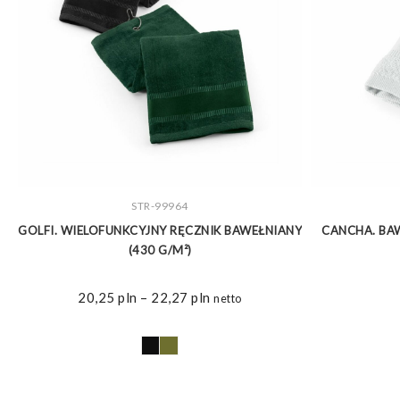
ZOBACZ WIĘCEJ
STR-99964
²)
GOLFI. WIELOFUNKCYJNY RĘCZNIK BAWEŁNIANY
CANCHA. BA
(430 G/M²)
U
Zakres
20,25
pln
–
22,27
pln
netto
cen:
od
20,25 pln
do
22,27 pln