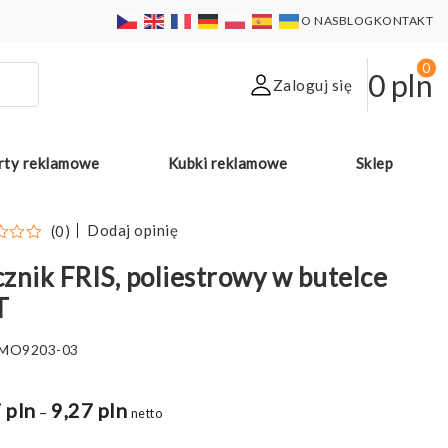
O NAS
BLOG
KONTAKT
0
0
pln
Zaloguj się
rty reklamowe
Kubki reklamowe
Sklep
Dodaj opinię
(0)
znik FRIS, poliestrowy w butelce
T
MO9203-03
 pln
9,27 pln
Zakres
–
netto
cen: