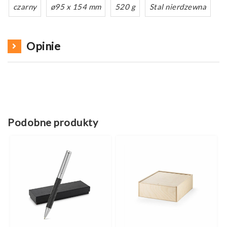
czarny
ø95 x 154 mm
520 g
Stal nierdzewna
Opinie
Podobne produkty