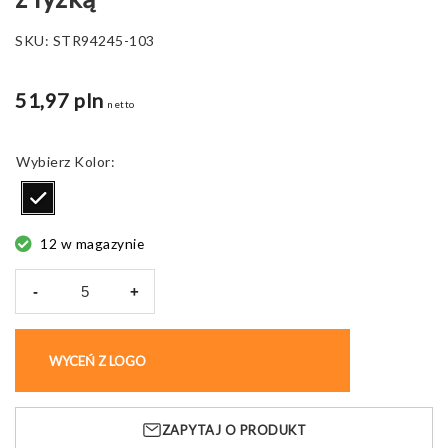
SKU:
STR94245-103
51,97 pln
netto
Kolor
12 w magazynie
-
+
ilość
Termos
spożywczy
WYCEŃ Z LOGO
KUP BEZ NADRUKU
Gimlet,
stalowy
z
ZAPYTAJ O PRODUKT
łyżką