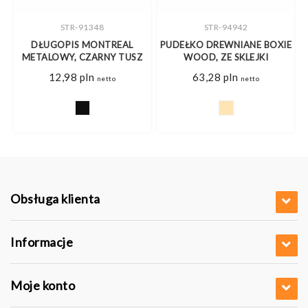
STR-91348
STR-94942
DŁUGOPIS MONTREAL
PUDEŁKO DREWNIANE BOXIE
METALOWY, CZARNY TUSZ
WOOD, ZE SKLEJKI
s
12,98
pln
63,28
pln
netto
netto
pln
pln
Obsługa klienta
Informacje
Moje konto