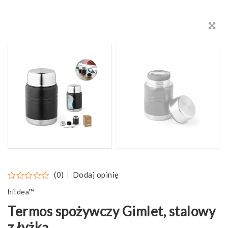
Dodaj opinię
(0)
hi!dea™
Termos spożywczy Gimlet, stalowy
z łyżką