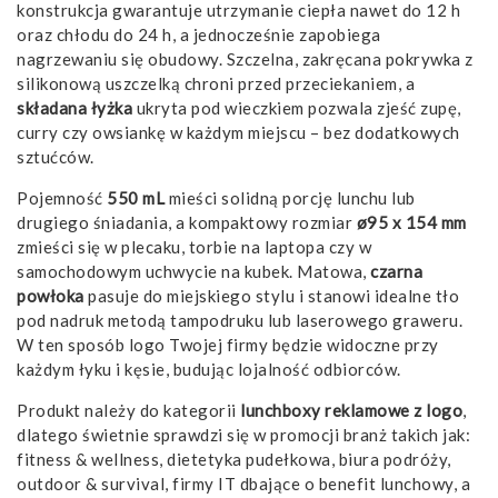
konstrukcja gwarantuje utrzymanie ciepła nawet do 12 h
oraz chłodu do 24 h, a jednocześnie zapobiega
nagrzewaniu się obudowy. Szczelna, zakręcana pokrywka z
silikonową uszczelką chroni przed przeciekaniem, a
składana łyżka
ukryta pod wieczkiem pozwala zjeść zupę,
curry czy owsiankę w każdym miejscu – bez dodatkowych
sztućców.
Pojemność
550 mL
mieści solidną porcję lunchu lub
drugiego śniadania, a kompaktowy rozmiar
ø95 x 154 mm
zmieści się w plecaku, torbie na laptopa czy w
samochodowym uchwycie na kubek. Matowa,
czarna
powłoka
pasuje do miejskiego stylu i stanowi idealne tło
pod nadruk metodą tampodruku lub laserowego graweru.
W ten sposób logo Twojej firmy będzie widoczne przy
każdym łyku i kęsie, budując lojalność odbiorców.
Produkt należy do kategorii
lunchboxy reklamowe z logo
,
dlatego świetnie sprawdzi się w promocji branż takich jak:
fitness & wellness, dietetyka pudełkowa, biura podróży,
outdoor & survival, firmy IT dbające o benefit lunchowy, a