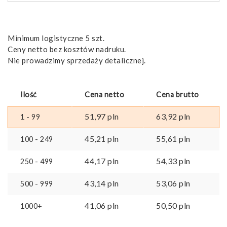
Minimum logistyczne 5 szt.
Ceny netto bez kosztów nadruku.
Nie prowadzimy sprzedaży detalicznej.
Ilość
Cena netto
Cena brutto
51,97
pln
63,92
pln
1 - 99
45,21
pln
55,61
pln
100 - 249
44,17
pln
54,33
pln
250 - 499
43,14
pln
53,06
pln
500 - 999
41,06
pln
50,50
pln
1000+