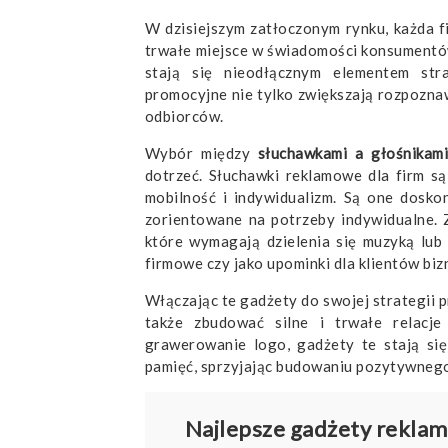
W dzisiejszym zatłoczonym rynku, każda 
trwałe miejsce w świadomości konsumentó
stają się nieodłącznym elementem stra
promocyjne nie tylko zwiększają rozpoznaw
odbiorców.
Wybór między
słuchawkami a głośnikam
dotrzeć. Słuchawki reklamowe dla firm s
mobilność i indywidualizm. Są one dosko
zorientowane na potrzeby indywidualne. 
które wymagają dzielenia się muzyką lub 
firmowe czy jako upominki dla klientów bi
Włączając te gadżety do swojej strategii 
także zbudować silne i trwałe relacje 
grawerowanie logo, gadżety te stają si
pamięć, sprzyjając budowaniu pozytywnego
Najlepsze gadżety rekla