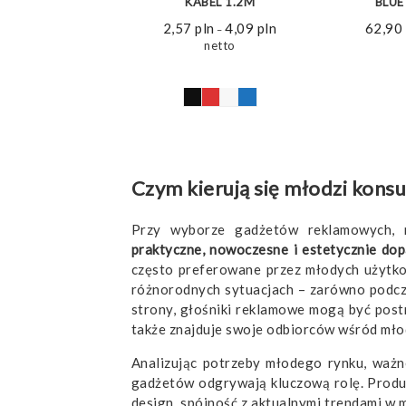
KABEL 1.2M
BLU
2,57
pln
4,09
pln
Zakres
62,90
–
cen:
netto
od
2,57 pln
do
4,09 pln
Czym kierują się młodzi kons
Przy wyborze gadżetów reklamowych, m
praktyczne, nowoczesne i estetycznie do
często preferowane przez młodych użytko
różnorodnych sytuacjach – zarówno podczas
strony, głośniki reklamowe mogą być post
także znajduje swoje odbiorców wśród młod
Analizując potrzeby młodego rynku, ważne
gadżetów odgrywają kluczową rolę. Produk
design, spójność z aktualnymi trendami w 