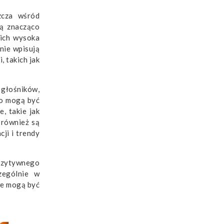
zcza wśród
gą znacząco
 ich wysoka
nie wpisują
 takich jak
 głośników,
co mogą być
, takie jak
 również są
ji i trendy
ozytywnego
zególnie w
we mogą być