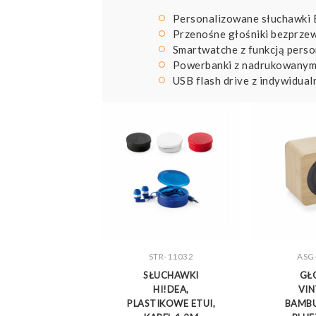
Personalizowane słuchawki 
Przenośne głośniki bezprze
Smartwatche z funkcją person
Powerbanki z nadrukowanym
USB flash drive z indywidua
STR-11032
ASG
ZOBACZ WIĘCEJ
ZOBA
SŁUCHAWKI
GŁ
HI!DEA,
VIN
PLASTIKOWE ETUI,
BAMB