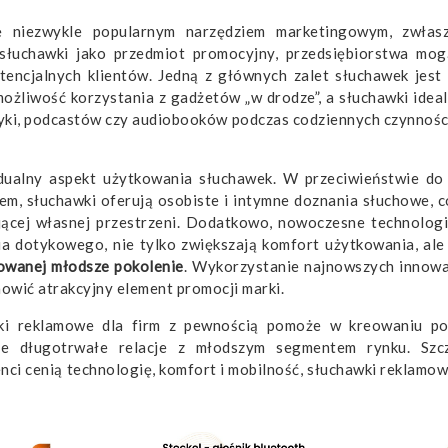
ę niezwykle popularnym narzędziem marketingowym, zwłas
słuchawki jako przedmiot promocyjny, przedsiębiorstwa mo
encjalnych klientów. Jedną z głównych zalet słuchawek jest
ożliwość korzystania z gadżetów „w drodze”, a słuchawki ideal
zyki, podcastów czy audiobooków podczas codziennych czynności,
ualny aspekt użytkowania słuchawek. W przeciwieństwie do
em, słuchawki oferują osobiste i intymne doznania słuchowe, 
ącej własnej przestrzeni. Dodatkowo, nowoczesne technologie
a dotykowego, nie tylko zwiększają komfort użytkowania, ale
towanej młodsze pokolenie
. Wykorzystanie najnowszych innowac
owić atrakcyjny element promocji marki.
ki reklamowe dla firm z pewnością pomoże w kreowaniu p
uje długotrwałe relacje z młodszym segmentem rynku. Szc
enci cenią technologię, komfort i mobilność, słuchawki reklamo