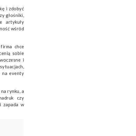
kę i zdobyć
zy głośniki,
e artykuły
lność wśród
 firma chce
cenią sobie
owoczesne i
sytuacjach,
e na eventy
na rynku, a
 nadruk czy
 i zapada w