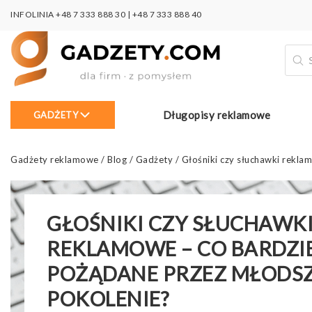
INFOLINIA
+48 7 333 888 30
|
+48 7 333 888 40
Wysz
prod
Długopisy reklamowe
GADŻETY
Gadżety reklamowe
/
Blog
/
Gadżety
/
Głośniki czy słuchawki rekla
GŁOŚNIKI CZY SŁUCHAWK
REKLAMOWE – CO BARDZI
POŻĄDANE PRZEZ MŁODS
POKOLENIE?