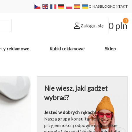
O NAS
BLOG
KONTAKT
0
0
pln
Zaloguj się
rty reklamowe
Kubki reklamowe
Sklep
Nie wiesz, jaki gadżet
wybrać?
Jesteś w dobrych rękach!
Nasza grupa konsultantów z
przyjemnością odpowie na wszelkie
pytania i doradzi idealny produkt dla