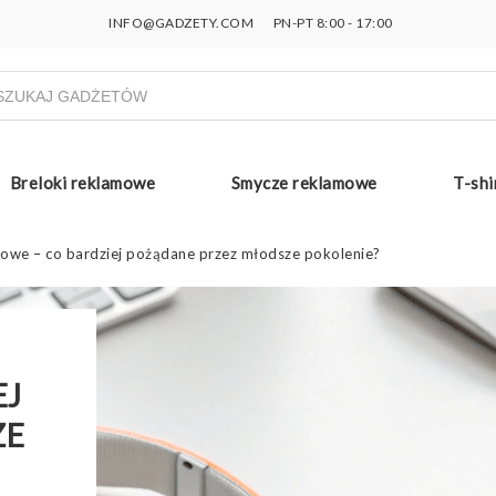
INFO@GADZETY.COM
PN-PT 8:00 - 17:00
ukiwarka
uktów
Breloki reklamowe
Smycze reklamowe
T-shi
mowe – co bardziej pożądane przez młodsze pokolenie?
I
EJ
ZE