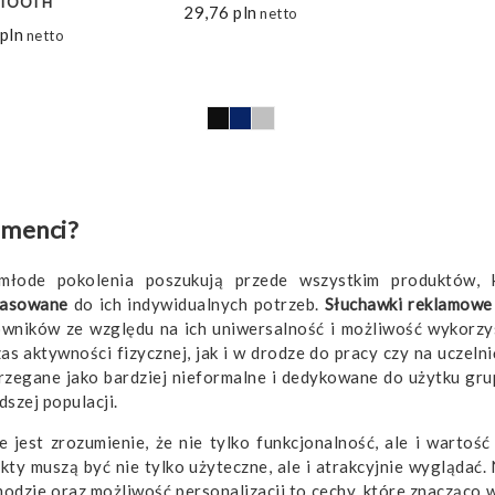
ETOOTH
29,76
pln
netto
pln
netto
umenci?
łode pokolenia poszukują przede wszystkim produktów, 
pasowane
do ich indywidualnych potrzeb.
Słuchawki reklamowe 
wników ze względu na ich uniwersalność i możliwość wykorz
 aktywności fizycznej, jak i w drodze do pracy czy na uczelnię
rzegane jako bardziej nieformalne i dedykowane do użytku gr
szej populacji.
 jest zrozumienie, że nie tylko funkcjonalność, ale i wartość
ty muszą być nie tylko użyteczne, ale i atrakcyjnie wyglądać.
modzie oraz możliwość personalizacji to cechy, które znacząco 