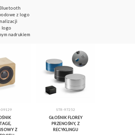
Bluetooth
wodowe z logo
alizacji
 logo
lnym nadrukiem
-09129
STR-97252
CZ WIĘCEJ
ZOBACZ WIĘCEJ
OŚNIK
GŁOŚNIK FLOREY
TAGE,
PRZENOŚNY, Z
USOWY Z
RECYKLINGU