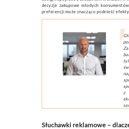
decyzje zakupowe młodych konsumentów.
preferencji może znacząco podnieść efek
Gł
po
Za
ba
ty
św
na
sp
sp
z 
ek
sam
Słuchawki reklamowe – dlacz