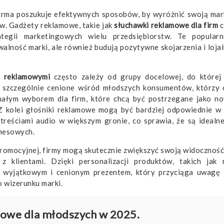
firma poszukuje efektywnych sposobów, by wyróżnić swoją mar
w. Gadżety reklamowe, takie jak
słuchawki reklamowe dla firm
c
tegii marketingowych wielu przedsiębiorstw. Te popularn
alność marki, ale również budują pozytywne skojarzenia i loja
i reklamowymi
często zależy od grupy docelowej, do której
ą szczególnie cenione wśród młodszych konsumentów, którzy 
nałym wyborem dla firm, które chcą być postrzegane jako n
Z kolei głośniki reklamowe mogą być bardziej odpowiednie w 
treściami audio w większym gronie, co sprawia, że są idealn
znesowych.
promocyjnej, firmy mogą skutecznie zwiększyć swoją widoczność 
z klientami. Dzięki personalizacji produktów, takich jak
ę wyjątkowym i cenionym prezentem, który przyciąga uwagę
 wizerunku marki.
mowe dla młodszych w 2025.