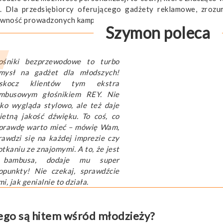
 Dla przedsiębiorcy oferującego gadżety reklamowe, zrozum
tywność prowadzonych kampanii marketingowych.
Szymon poleca
ośniki bezprzewodowe to turbo
mysł na gadżet dla młodszych!
skocz klientów tym ekstra
mbusowym głośnikiem REY. Nie
lko wygląda stylowo, ale też daje
ietną jakość dźwięku. To coś, co
prawdę warto mieć – mówię Wam,
rawdzi się na każdej imprezie czy
otkaniu ze znajomymi. A to, że jest
bambusa, dodaje mu super
opunkty! Nie czekaj, sprawdźcie
i, jak genialnie to działa.
ego są hitem wśród młodzieży?