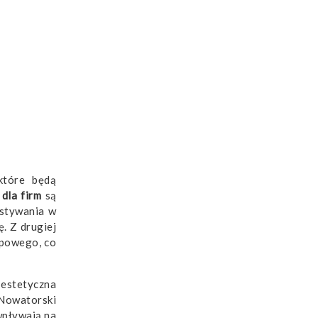
które będą
dla firm
są
ystywania w
. Z drugiej
upowego, co
 estetyczna
 Nowatorski
wpływają na