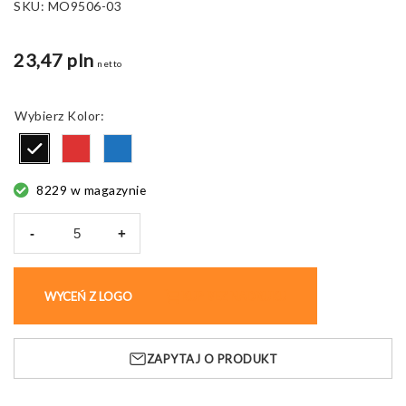
SKU:
MO9506-03
23,47 pln
netto
Kolor
8229 w magazynie
-
+
ilość
Głośnik
bezprzewodowy
WYCEŃ Z LOGO
KUP BEZ NADRUKU
MUSHROOM
ZAPYTAJ O PRODUKT