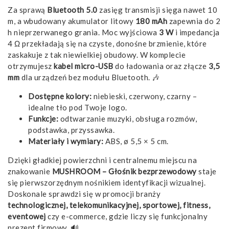
Za sprawą
Bluetooth 5.0
zasięg transmisji sięga nawet 10
m, a wbudowany akumulator litowy
180 mAh
zapewnia do 2
h nieprzerwanego grania. Moc wyjściowa
3 W
i impedancja
4 Ω przekładają się na czyste, donośne brzmienie, które
zaskakuje z tak niewielkiej obudowy. W komplecie
otrzymujesz
kabel micro-USB
do ładowania oraz złącze
3,5
mm
dla urządzeń bez modułu Bluetooth. 🎶
Dostępne kolory:
niebieski, czerwony, czarny –
idealne tło pod Twoje logo.
Funkcje:
odtwarzanie muzyki, obsługa rozmów,
podstawka, przyssawka.
Materiały i wymiary:
ABS, ø 5,5 × 5 cm.
Dzięki gładkiej powierzchni i centralnemu miejscu na
znakowanie
MUSHROOM – Głośnik bezprzewodowy
staje
się pierwszorzędnym nośnikiem identyfikacji wizualnej.
Doskonale sprawdzi się w promocji branży
technologicznej, telekomunikacyjnej, sportowej, fitness,
eventowej
czy e-commerce, gdzie liczy się funkcjonalny
prezent firmowy. 🔊