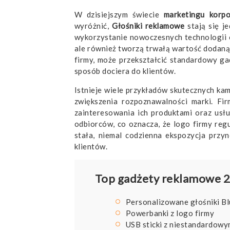
W dzisiejszym świecie
marketingu korpo
wyróżnić,
Głośniki reklamowe
stają się j
wykorzystanie nowoczesnych technologii o
ale również tworzą trwałą wartość dodaną 
firmy, może przekształcić standardowy ga
sposób dociera do klientów.
Istnieje wiele przykładów skutecznych kam
zwiększenia rozpoznawalności marki. Fir
zainteresowania ich produktami oraz usłu
odbiorców, co oznacza, że logo firmy regu
stała, niemal codzienna ekspozycja prz
klientów.
Top gadżety reklamowe 20
Personalizowane głośniki B
Powerbanki z logo firmy
USB sticki z niestandardow