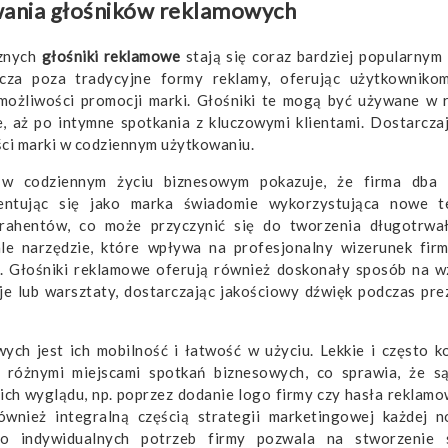
owania głośników reklamowych
cznych
głośniki reklamowe
stają się coraz bardziej popularnym
cza poza tradycyjne formy reklamy, oferując użytkownikom
 możliwości promocji marki. Głośniki te mogą być używane w 
e, aż po intymne spotkania z kluczowymi klientami. Dostarczaj
ści marki w codziennym użytkowaniu.
w codziennym życiu biznesowym pokazuje, że firma dba 
entując się jako marka świadomie wykorzystująca nowe te
rahentów, co może przyczynić się do tworzenia długotrwał
ale narzędzie, które wpływa na profesjonalny wizerunek firm
ć. Głośniki reklamowe oferują również doskonały sposób na 
je lub warsztaty, dostarczając jakościowy dźwięk podczas prez
ych jest ich mobilność i łatwość w użyciu. Lekkie i często 
różnymi miejscami spotkań biznesowych, co sprawia, że są
ich wyglądu, np. poprzez dodanie logo firmy czy hasła reklamo
ównież integralną częścią strategii marketingowej każdej 
do indywidualnych potrzeb firmy pozwala na stworzenie 