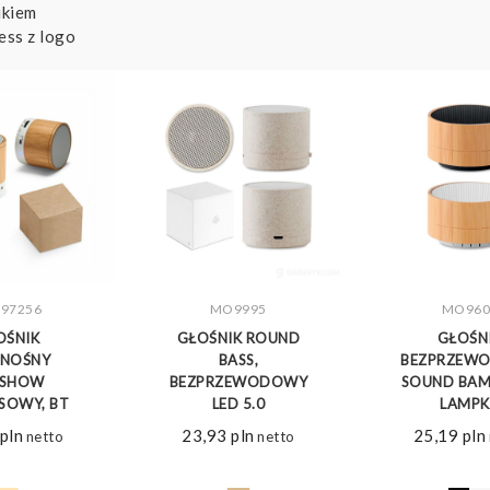
ukiem
ess z logo
-97256
MO9995
MO960
CZ WIĘCEJ
ZOBACZ WIĘCEJ
ZOBACZ 
OŚNIK
GŁOŚNIK ROUND
GŁOŚN
ENOŚNY
BASS,
BEZPRZEW
ASHOW
BEZPRZEWODOWY
SOUND BAM
SOWY, BT
LED 5.0
LAMPK
pln
23,93
pln
25,19
pln
netto
netto