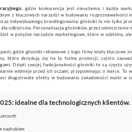
racyjnego
, gdzie konkurencja jest nieustanna i każda mark
ednym z kluczowych narzędzi w budowaniu rozpoznawalności m
raz indywidualnego brandingowania, głośniki te nie tylko pro
dla odbiorców. Personalizacja głośników, przez umieszczenie n
dżet w potężne narzędzie marketingowe, które w subtelny, al
panii, gdzie głośniki reklamowe z logo firmy miały kluczowe zn
my, które decydują się na tę formę promocji, często zauwa
gami. Dzięki swojej funkcjonalności głośniki te są często uż
larnie widnieje przed ich oczami, przypominając o marce. To w
ynosi długotrwałe efekty w budowaniu świadomości marki w 
25: idealne dla technologicznych klientów.
luetooth
ym nadrukiem