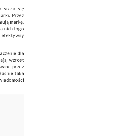
a stara się
arki. Przez
mują markę,
a nich logo
e efektywny
aczenie dla
żają wzrost
ywane przez
łaśnie taka
świadomości