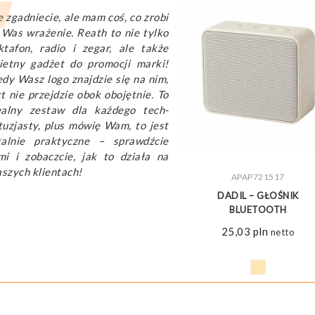
e zgadniecie, ale mam coś, co zrobi
 Was wrażenie. Reath to nie tylko
ktafon, radio i zegar, ale także
ietny gadżet do promocji marki!
edy Wasz logo znajdzie się na nim,
kt nie przejdzie obok obojętnie. To
ealny zestaw dla każdego tech-
tuzjasty, plus mówię Wam, to jest
talnie praktyczne – sprawdźcie
mi i zobaczcie, jak to działa na
szych klientach!
ZOBACZ WIĘCEJ
APAP721517
DADIL – GŁOŚNIK
BLUETOOTH
25,03
pln
netto