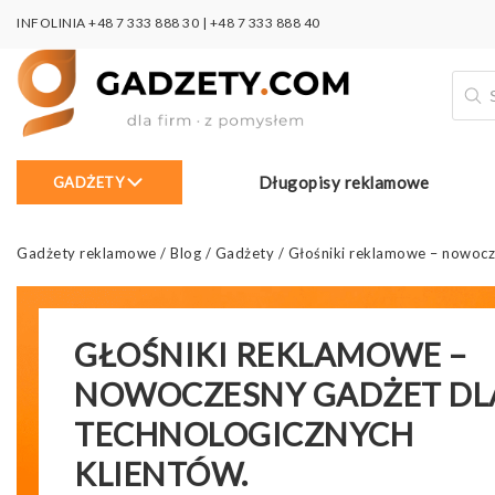
INFOLINIA
+48 7 333 888 30
|
+48 7 333 888 40
Wysz
prod
Długopisy reklamowe
GADŻETY
Gadżety reklamowe
/
Blog
/
Gadżety
/
Głośniki reklamowe – nowocze
GŁOŚNIKI REKLAMOWE –
NOWOCZESNY GADŻET DL
TECHNOLOGICZNYCH
KLIENTÓW.