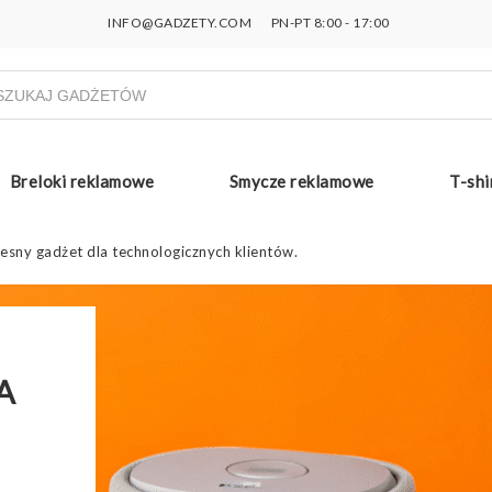
INFO@GADZETY.COM
PN-PT 8:00 - 17:00
ukiwarka
uktów
Breloki reklamowe
Smycze reklamowe
T-shi
sny gadżet dla technologicznych klientów.
A