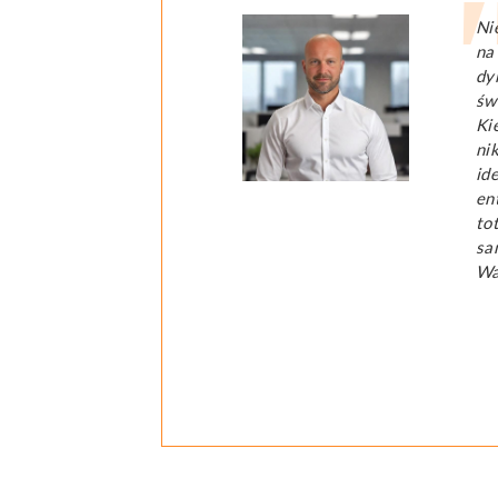
Ni
na
dy
św
Ki
ni
id
en
to
sa
Wa