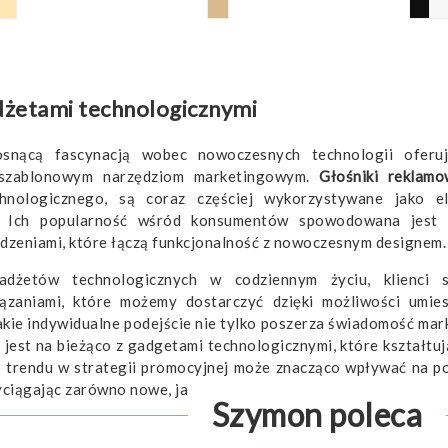
dżetami technologicznymi
snącą fascynacją wobec nowoczesnych technologii oferuj
ieszablonowym narzędziom marketingowym.
Głośniki reklam
hnologicznego, są coraz częściej wykorzystywane jako el
ki. Ich popularność wśród konsumentów spowodowana jest 
zeniami, które łączą funkcjonalność z nowoczesnym designem.
adżetów technologicznych w codziennym życiu, klienci 
ązaniami, które możemy dostarczyć dzięki możliwości umie
akie indywidualne podejście nie tylko poszerza świadomość mark
a jest na bieżąco z gadgetami technologicznymi, które kształtuj
 trendu w strategii promocyjnej może znacząco wpływać na p
ciągając zarówno nowe, jak i lojalne grupy klientów.
Szymon poleca