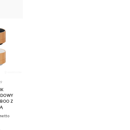
9
WIĘCEJ
IK
ODOWY
BOO Z
Ą
netto