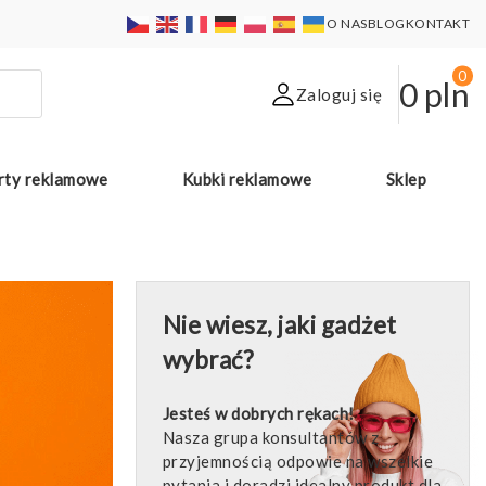
O NAS
BLOG
KONTAKT
0
0
pln
Zaloguj się
rty reklamowe
Kubki reklamowe
Sklep
Nie wiesz, jaki gadżet
wybrać?
Jesteś w dobrych rękach!
Nasza grupa konsultantów z
przyjemnością odpowie na wszelkie
pytania i doradzi idealny produkt dla