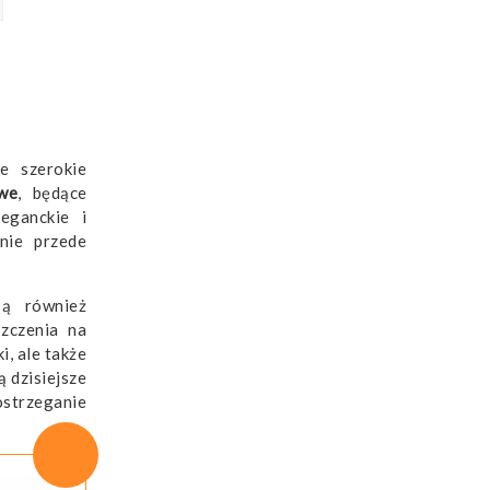
e szerokie
owe
, będące
eganckie i
nie przede
są również
szczenia na
i, ale także
ą dzisiejsze
ostrzeganie