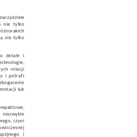
 narzędziem
 nie tylko
różnorakich
ą nie tylko
o detale i
chnologie,
ych relacji
y i potrafi
wzbogacenie
entacji lub
kompaktowe,
 niezwykle
wego, czyni
nowoczesnej
spójnego i