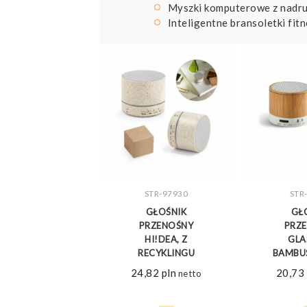
Myszki komputerowe z nadr
Inteligentne bransoletki fitn
STR-97930
STR
ZOBACZ WIĘCEJ
ZOBA
GŁOŚNIK
GŁ
PRZENOŚNY
PRZ
HI!DEA, Z
GL
RECYKLINGU
BAMBU
24,82
pln
20,73
netto