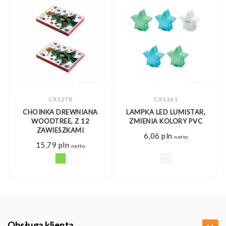
CX1278
CX1361
Z
CHOINKA DREWNIANA
LAMPKA LED LUMISTAR,
WOODTREE, Z 12
ZMIENIA KOLORY PVC
ZAWIESZKAMI
6,06
pln
netto
15,79
pln
netto
Obsługa klienta