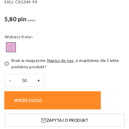
SKU:
CX1349-99
5,80 pln
netto
Kolor
Brak w magazynie.
Napisz do nas
, a znajdziemy dla Ciebie
podobny produkt!
-
+
ilość
Zawieszki
choinkowe
WYCEŃ Z LOGO
KUP BEZ NADRUKU
Helsinborg,
drewniane
ZAPYTAJ O PRODUKT