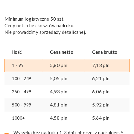
Minimum logistyczne 50 szt.
Ceny netto bez kosztów nadruku.
Nie prowadzimy sprzedaży detalicznej.
Ilość
Cena netto
Cena brutto
5,80
pln
7,13
pln
1 - 99
5,05
pln
6,21
pln
100 - 249
4,93
pln
6,06
pln
250 - 499
4,81
pln
5,92
pln
500 - 999
4,58
pln
5,64
pln
1000+
Wysyłka bez nadruku 1-3 dni robocze, z nadrukiem 5-