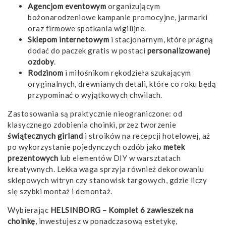
Agencjom eventowym
organizującym
bożonarodzeniowe kampanie promocyjne, jarmarki
oraz firmowe spotkania wigilijne.
Sklepom internetowym
i stacjonarnym, które pragną
dodać do paczek gratis w postaci
personalizowanej
ozdoby
.
Rodzinom
i miłośnikom rękodzieła szukającym
oryginalnych, drewnianych detali, które co roku będą
przypominać o wyjątkowych chwilach.
Zastosowania są praktycznie nieograniczone: od
klasycznego zdobienia choinki, przez tworzenie
świątecznych girland
i stroików na recepcji hotelowej, aż
po wykorzystanie pojedynczych ozdób jako
metek
prezentowych
lub elementów DIY w warsztatach
kreatywnych. Lekka waga sprzyja również dekorowaniu
sklepowych witryn czy stanowisk targowych, gdzie liczy
się szybki montaż i demontaż.
Wybierając
HELSINBORG – Komplet 6 zawieszek na
choinkę
, inwestujesz w ponadczasową estetykę,