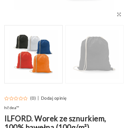
Dodaj opinię
(0)
hi!dea™
ILFORD. Worek ze sznurkiem,
100% bawełna (100g/m²)