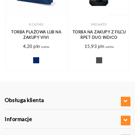
KC6540
MO6455
Y
TORBA PLAŻOWA LUB NA
TORBA NA ZAKUPY Z FILCU
ZAKUPY VIVI
RPET DUO INDICO
4,20
pln
15,93
pln
netto
netto
Obsługa klienta
Informacje