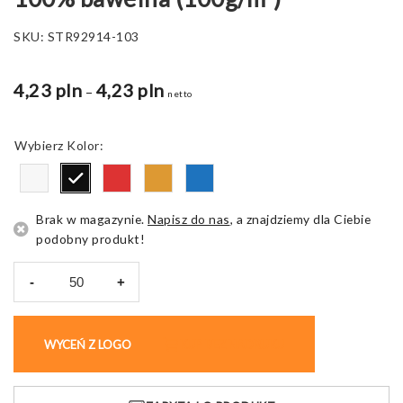
SKU:
STR92914-103
4,23 pln
4,23 pln
Zakres
–
netto
cen:
od
Kolor
4,23 pln
do
5,05 pln
Brak w magazynie.
Napisz do nas
, a znajdziemy dla Ciebie
podobny produkt!
-
+
ilość
ILFORD.
Worek
WYCEŃ Z LOGO
KUP BEZ NADRUKU
ze
sznurkiem,
100%