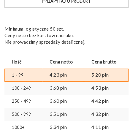
ZAPYTAJ O PRODUKT
bawełna
(100g/m²)
Minimum logistyczne 50 szt.
Ceny netto bez kosztów nadruku.
Nie prowadzimy sprzedaży detalicznej.
Ilość
Cena netto
Cena brutto
4,23
pln
5,20
pln
1 - 99
3,68
pln
4,53
pln
100 - 249
3,60
pln
4,42
pln
250 - 499
3,51
pln
4,32
pln
500 - 999
3,34
pln
4,11
pln
1000+