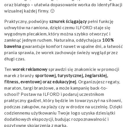
oraz białego – ułatwia dopasowanie worka do identyfikacji
wizualnej każdej firmy. 🙂
Praktyczny, podwójny
sznurek ściągający
pełni funkcję
uchwytów na ramiona, dzięki czemu ILFORD staje się
wygodnym plecakiem, który można szybko otworzyć i
zamknąć jednym ruchem. Naturalna, oddychająca
100%
bawełna
gwarantuje komfort nawet w upalne dni, a łatwość
prania sprawia, że worek zachowuje świeży wygląd przez
długi czas.
Ten
worek reklamowy
sprawdzi się znakomicie w promocji
marek z branży
sportowej, turystycznej, żeglarskiej,
fitness, eventowej oraz edukacyjnej
. Organizujesz regaty,
maraton, targi branżowe, a może kampanię back-to-
school? Postaw na ILFORD i podaruj uczestnikom
praktyczny gadżet, który będzie im towarzyszył na siłowni,
podczas zakupów, na plaży czy w drodze na uczelnię. Dzięki
codziennemu użytkowaniu Twoje logo uzyska dziesiątki
dodatkowych ekspozycji, budując rozpoznawalność i
pozytywne skojarzenia z marką.