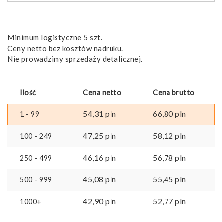
Minimum logistyczne 5 szt.
Ceny netto bez kosztów nadruku.
Nie prowadzimy sprzedaży detalicznej.
Ilość
Cena netto
Cena brutto
54,31
pln
66,80
pln
1 - 99
47,25
pln
58,12
pln
100 - 249
46,16
pln
56,78
pln
250 - 499
45,08
pln
55,45
pln
500 - 999
42,90
pln
52,77
pln
1000+