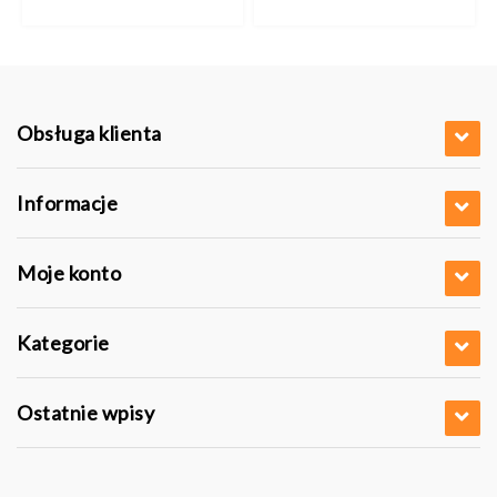
do
0 pln
17,27 pln
Obsługa klienta
Informacje
Moje konto
Kategorie
Ostatnie wpisy