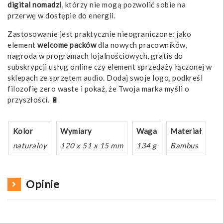
digital nomadzi
, którzy nie mogą pozwolić sobie na
przerwę w dostępie do energii.
Zastosowanie jest praktycznie nieograniczone: jako
element
welcome packów
dla nowych pracowników,
nagroda w programach lojalnościowych, gratis do
subskrypcji usług online czy element sprzedaży łączonej w
sklepach ze sprzętem audio. Dodaj swoje logo, podkreśl
filozofię zero waste i pokaż, że Twoja marka myśli o
przyszłości. 🔋
Kolor
Wymiary
Waga
Materiał
naturalny
120 x 51 x 15 mm
134 g
Bambus
Opinie