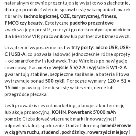
naturalnym drewnie prezentuje się wyjątkowo szlachetnie,
dlatego produkt świetnie sprawdzi się w kampaniach marek
z branży
technologicznej, OZE, turystycznej, fitness,
FMCG czy beauty
. Estetyczne
pudełko prezentowe
zwiększa jego prestiż, co czyni go doskonałym upominkiem
dla klientów VIP, pracowników lub partnerów biznesowych.
Urządzenie wyposażone jest w
trzy porty: micro USB, USB-
C i USB-A
, co pozwala ładować jednocześnie różne sprzęty
– od smartfonów i słuchawek True Wireless po nawigację
rowerową. Parametry
wejście 5 V/2 A
i
wyjście 5 V/1-2 A
gwarantują stabilne, bezpieczne zasilanie, a bateria litowa
wytrzymuje ponad
500 cykli
. Poręczne wymiary
120 × 51 ×
15 mm
sprawiają, że mieści się w kieszeni, nerce lub
przegródce plecaka.
Jeśli prowadzisz event marketing, planujesz konferencję
lub akcję promocyjną,
KOHN. Powerbank 5’000 mAh
pomoże Ci zbudować wizerunek marki innowacyjnej i
odpowiedzialnej społecznie. Gadżet docenią
menedżerowie
w ciągłym ruchu, studenci, podróżnicy, rowerzyści miejscy i