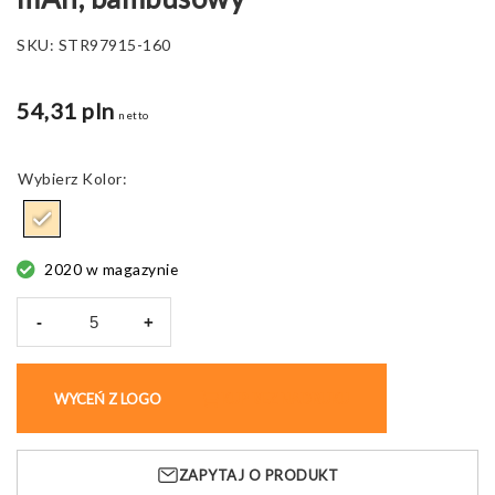
SKU:
STR97915-160
54,31 pln
netto
Kolor
2020 w magazynie
-
+
ilość
Powerbank
KOHN
WYCEŃ Z LOGO
KUP BEZ NADRUKU
Power
5000
mAh,
ZAPYTAJ O PRODUKT
bambusowy