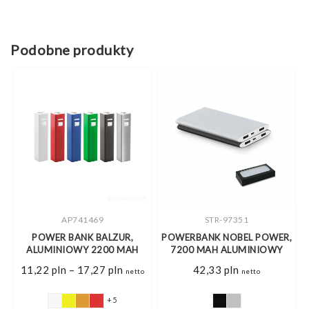
Podobne produkty
AP741469
STR-97351
,
POWER BANK BALZUR,
POWERBANK NOBEL POWER,
ALUMINIOWY 2200 MAH
7200 MAH ALUMINIOWY
res
Zakres
11,22
pln
–
17,27
pln
42,33
pln
o
netto
netto
cen:
od
7 pln
11,22 pln
+5