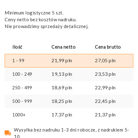
Minimum logistyczne 5 szt.
Ceny netto bez kosztów nadruku.
Nie prowadzimy sprzedaży detalicznej.
Ilość
Cena netto
Cena brutto
21,99
pln
27,05
pln
1 - 99
19,13
pln
23,53
pln
100 - 249
18,69
pln
22,99
pln
250 - 499
18,25
pln
22,45
pln
500 - 999
17,37
pln
21,37
pln
1000+
Wysyłka bez nadruku 1-3 dni robocze, z nadrukiem 5-
10