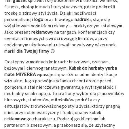
Ten
gadżet
sprawdzi się doskonale w branżach wellness,
fitness, ekologicznych i turystycznych, gdzie podkreśli
troskę o zdrowy styl życia. Dzięki możliwości
personalizacji
logo
oraz trwałego
nadruk
u, staje się
wyjątkowym nośnikiem reklamy — praktycznym i stylowym.
Jako prezent
reklamowy
na targach, konferencjach czy
eventach firmowych zwróci uwagę klientów, a przy
codziennym użytkowaniu utrwali pozytywny wizerunek
marki
dla Twojej firmy
😉
Dostępny w modnych kolorach: brązowym, czarnym,
beżowym i ciemnogranatowym,
Kubek do herbaty yerba
mate MIYERBA
wpasuje się w różnorodne identyfikacje
wizualne. Jego podwójna ścianka chroni dłonie przed
gorącem, a stal nierdzewna gwarantuje wytrzymałość i
neutralny smak napoju. To trafiony wybór dla pracowników
biurowych, studentów, miłośników podróży czy
entuzjastów zrównoważonego stylu życia, którzy pragną
mieć przy sobie estetyczny i funkcjonalny kubek
reklamowe
go charakteru. Podaruj go klientom lub
partnerom biznesowym, a przekonasz się, że użyteczny