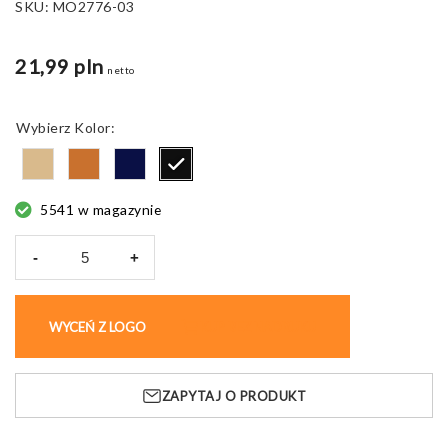
SKU:
MO2776-03
21,99 pln
netto
Kolor
5541 w magazynie
-
+
ilość
Kubek
do
WYCEŃ Z LOGO
KUP BEZ NADRUKU
yerby
Miyerba,
stal
ZAPYTAJ O PRODUKT
nierdzewna