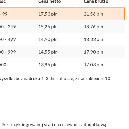
ość
Cena netto
Cena brutto
17,53
pln
21,56
pln
- 99
15,25
pln
18,76
pln
00 - 249
14,90
pln
18,33
pln
50 - 499
14,55
pln
17,90
pln
00 - 999
13,85
pln
17,03
pln
000+
ysyłka bez nadruku 1-3 dni robocze, z nadrukiem 5-10
 % z recyklingowanej stali nierdzewnej, z dodatkową