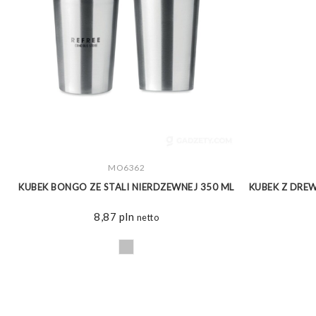
ZOBACZ WIĘCEJ
MO6362
0
KUBEK BONGO ZE STALI NIERDZEWNEJ 350 ML
KUBEK Z DRE
8,87
pln
netto