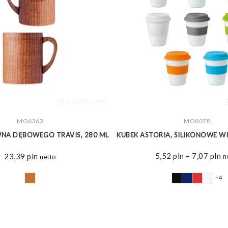
ZOBACZ WIĘCEJ
MO6363
ZOBACZ WIĘCEJ
MO8078
WNA DĘBOWEGO TRAVIS, 280 ML
KUBEK ASTORIA, SILIKONOWE W
Z
5,52
pln
–
7,07
pln
23,39
pln
n
netto
ce
o
+4
5,
d
7,