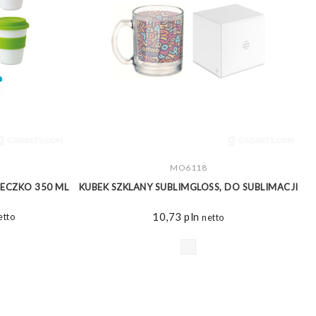
ZOBACZ WIĘCEJ
MO6118
IECZKO 350 ML
KUBEK SZKLANY SUBLIMGLOSS, DO SUBLIMACJI
K
akres
10,73
pln
etto
netto
n:
d
52 pln
o
07 pln