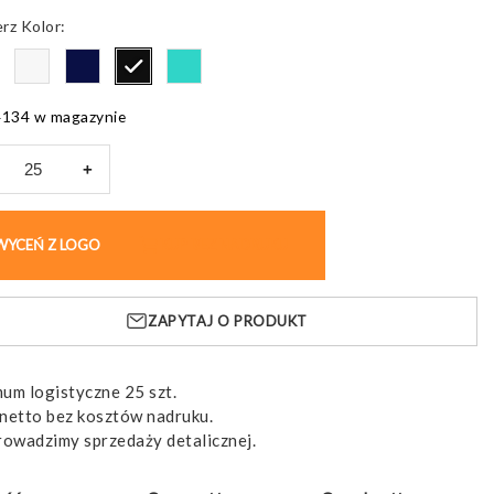
Kolor
4134 w magazynie
+
k
ienny
WYCEŃ Z LOGO
KUP BEZ NADRUKU
up,
zewna
ZAPYTAJ O PRODUKT
um logistyczne 25 szt.
netto bez kosztów nadruku.
rowadzimy sprzedaży detalicznej.