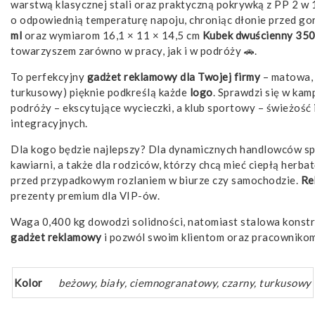
warstwą klasycznej stali oraz praktyczną pokrywką z PP 2 w
o odpowiednią temperaturę napoju, chroniąc dłonie przed go
ml
oraz wymiarom 16,1 × 11 × 14,5 cm
Kubek dwuścienny 35
towarzyszem zarówno w pracy, jak i w podróży 🚗.
To perfekcyjny
gadżet
reklamowy
dla Twojej firmy
– matowa, 
turkusowy) pięknie podkreślą każde
logo
. Sprawdzi się w kam
podróży – ekscytujące wycieczki, a klub sportowy – świeżość 
integracyjnych.
Dla kogo będzie najlepszy? Dla dynamicznych handlowców spę
kawiarni, a także dla rodziców, którzy chcą mieć ciepłą herb
przed przypadkowym rozlaniem w biurze czy samochodzie.
Re
prezenty premium dla VIP-ów.
Waga 0,400 kg dowodzi solidności, natomiast stalowa konstru
gadżet
reklamowy
i pozwól swoim klientom oraz pracownikom
Kolor
beżowy, biały, ciemnogranatowy, czarny, turkusowy