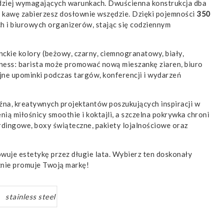
ziej wymagających warunkach. Dwuścienna konstrukcja dba
ą kawę zabierzesz dosłownie wszędzie. Dzięki pojemności
350
 i biurowych organizerów, stając się codziennym
anckie kolory (beżowy, czarny, ciemnogranatowy, biały,
itness: barista może promować nową mieszankę ziaren, biuro
jne upominki podczas targów, konferencji i wydarzeń
źna, kreatywnych projektantów poszukujących inspiracji w
nią miłośnicy smoothie i koktajli, a szczelna pokrywka chroni
ingowe, boxy świąteczne, pakiety lojalnościowe oraz
owuje estetykę przez długie lata. Wybierz ten doskonały
znie promuje Twoją markę!
stainless steel