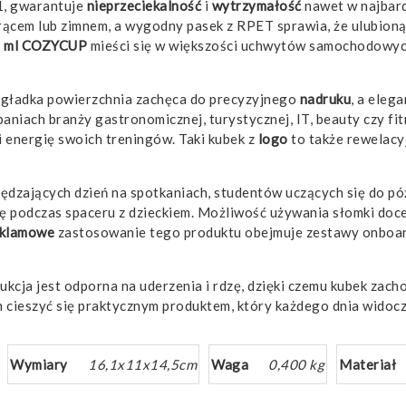
 1, gwarantuje
nieprzeciekalność
i
wytrzymałość
nawet w najbard
rącem lub zimnem, a wygodny pasek z RPET sprawia, że ulubion
0 ml COZYCUP
mieści się w większości uchwytów samochodowych
gładka powierzchnia zachęca do precyzyjnego
nadruku
, a eleg
paniach branży gastronomicznej, turystycznej, IT, beauty czy f
i energię swoich treningów. Taki kubek z
logo
to także rewelacy
dzających dzień na spotkaniach, studentów uczących się do pó
atę podczas spaceru z dzieckiem. Możliwość używania słomki doce
klamowe
zastosowanie tego produktu obejmuje zestawy onboard
kcja jest odporna na uderzenia i rdzę, dzięki czemu kubek zach
 cieszyć się praktycznym produktem, który każdego dnia widoc
Wymiary
16,1x11x14,5cm
Waga
0,400 kg
Materiał