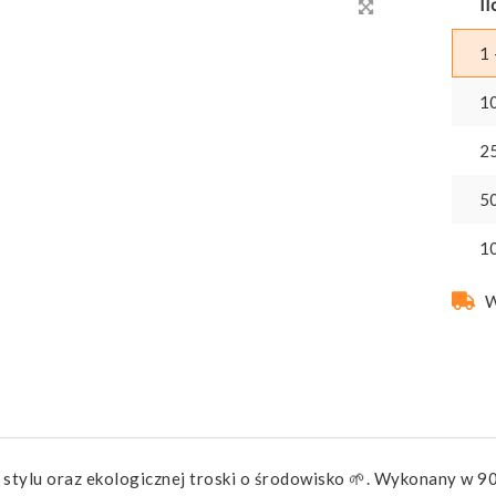
Il
1 
1
2
5
1
W
stylu oraz ekologicznej troski o środowisko 🌱. Wykonany w 90