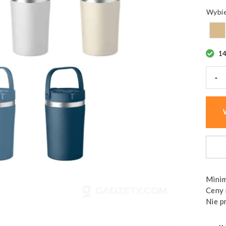
1
-
ilość
Kube
dwuśc
Cozyc
stal
nierd
Minim
Ceny 
Nie p