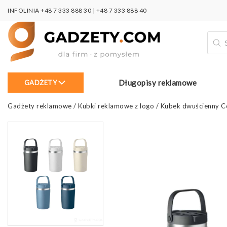
INFOLINIA
+48 7 333 888 30
|
+48 7 333 888 40
Wysz
prod
Długopisy reklamowe
GADŻETY
Gadżety reklamowe
/
Kubki reklamowe z logo
/
Kubek dwuścienny Co