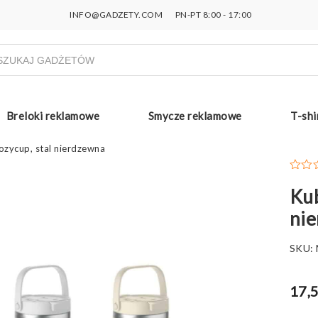
INFO@GADZETY.COM
PN-PT 8:00 - 17:00
ukiwarka
uktów
Breloki reklamowe
Smycze reklamowe
T-shi
zycup, stal nierdzewna
Kub
ni
SKU:
17,5