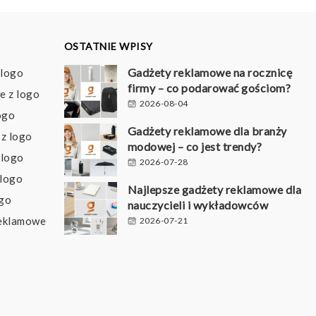
OSTATNIE WPISY
Gadżety reklamowe na rocznicę
 logo
firmy – co podarować gościom?
e z logo
2026-08-04
ogo
Gadżety reklamowe dla branży
z logo
modowej – co jest trendy?
 logo
2026-07-28
 logo
Najlepsze gadżety reklamowe dla
ogo
nauczycieli i wykładowców
reklamowe
2026-07-21