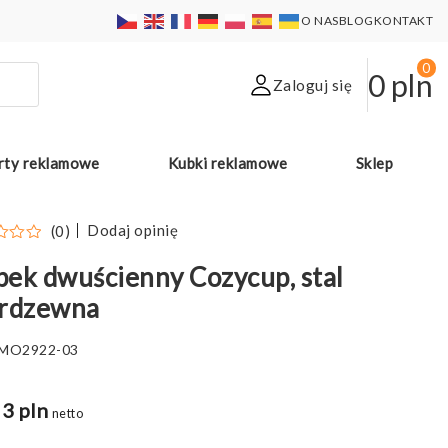
O NAS
BLOG
KONTAKT
0
0
pln
Zaloguj się
rty reklamowe
Kubki reklamowe
Sklep
Dodaj opinię
(0)
ek dwuścienny Cozycup, stal
erdzewna
MO2922-03
3 pln
netto