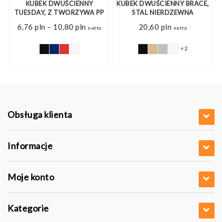
KUBEK DWUŚCIENNY
KUBEK DWUŚCIENNY BRACE,
TUESDAY, Z TWORZYWA PP
STAL NIERDZEWNA
res
Zakres
6,76
pln
–
10,80
pln
20,60
pln
o
netto
netto
cen:
od
6 pln
6,76 pln
+2
do
0 pln
10,80 pln
Obsługa klienta
Informacje
Moje konto
Kategorie