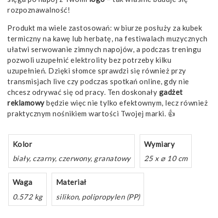
rozpoznawalność!
Produkt ma wiele zastosowań: w biurze posłuży za kubek
termiczny na kawę lub herbatę, na festiwalach muzycznych
ułatwi serwowanie zimnych napojów, a podczas treningu
pozwoli uzupełnić elektrolity bez potrzeby kilku
uzupełnień. Dzięki słomce sprawdzi się również przy
transmisjach live czy podczas spotkań online, gdy nie
chcesz odrywać się od pracy. Ten doskonały
gadżet
reklamowy
będzie więc nie tylko efektownym, lecz również
praktycznym nośnikiem wartości Twojej marki. 👍
Kolor
Wymiary
biały, czarny, czerwony, granatowy
25 x ⌀ 10 cm
Waga
Materiał
0.572 kg
silikon, polipropylen (PP)