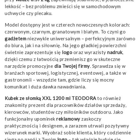
lekkość – bez problemu zmieści się w samochodowym
uchwycie czy plecaku.
Model dostępny jest w czterech nowoczesnych kolorach:
czerwonym, czarnym, granatowym i białym. To czyni go
gadżetem
niezwykle uniwersalnym – perfekcyjnym zarówno
do biura, jak i na siłownię. Na jego gładkiej powierzchni
świetnie zaprezentuje się
logo
oraz wyrazisty
nadruk
,
dzięki czemu z łatwością przemienisz go w skuteczne
narzędzie promocyjne
dla Twojej firmy
. Sprawdza się w
branżach sportowej, logistycznej, eventowej, a także w
gastronomii – wszędzie tam, gdzie liczy się mocny
komunikat i duża dawka nawadniania.
Kubek ze słomką XXL 1200 ml TEODORA
to również
znakomity prezent dla pracowników działów sprzedaży,
kierowców, studentów czy miłośników outdooru. Jako
funkcjonalny upominek
reklamowy
zaskoczy
praktycznością i designem, a zarazem utrwali pozytywny
wizerunek marki. Wyobraź sobie klienta, który codziennie
sięga po napój z Twoim
logo
– tak właśnie buduje się