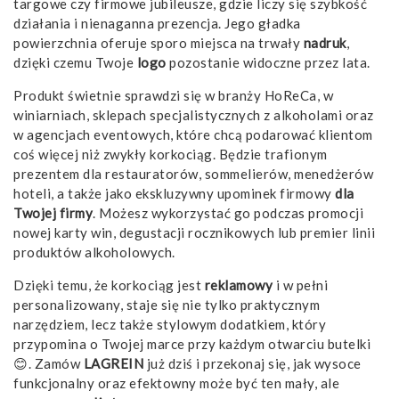
targowe czy firmowe jubileusze, gdzie liczy się szybkość
działania i nienaganna prezencja. Jego gładka
powierzchnia oferuje sporo miejsca na trwały
nadruk
,
dzięki czemu Twoje
logo
pozostanie widoczne przez lata.
Produkt świetnie sprawdzi się w branży HoReCa, w
winiarniach, sklepach specjalistycznych z alkoholami oraz
w agencjach eventowych, które chcą podarować klientom
coś więcej niż zwykły korkociąg. Będzie trafionym
prezentem dla restauratorów, sommelierów, menedżerów
hoteli, a także jako ekskluzywny upominek firmowy
dla
Twojej firmy
. Możesz wykorzystać go podczas promocji
nowej karty win, degustacji rocznikowych lub premier linii
produktów alkoholowych.
Dzięki temu, że korkociąg jest
reklamowy
i w pełni
personalizowany, staje się nie tylko praktycznym
narzędziem, lecz także stylowym dodatkiem, który
przypomina o Twojej marce przy każdym otwarciu butelki
😊. Zamów
LAGREIN
już dziś i przekonaj się, jak wysoce
funkcjonalny oraz efektowny może być ten mały, ale