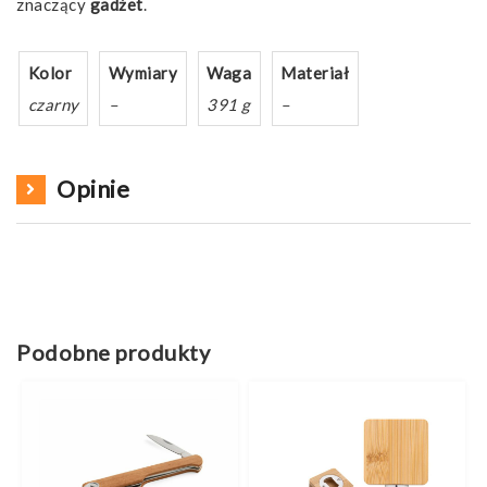
znaczący
gadżet
.
Kolor
Wymiary
Waga
Materiał
czarny
–
391 g
–
Opinie
Podobne produkty