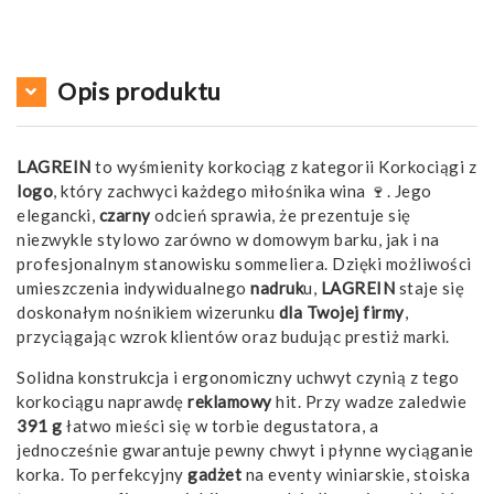
Opis produktu
LAGREIN
to wyśmienity korkociąg z kategorii Korkociągi z
logo
, który zachwyci każdego miłośnika wina 🍷. Jego
elegancki,
czarny
odcień sprawia, że prezentuje się
niezwykle stylowo zarówno w domowym barku, jak i na
profesjonalnym stanowisku sommeliera. Dzięki możliwości
umieszczenia indywidualnego
nadruk
u,
LAGREIN
staje się
doskonałym nośnikiem wizerunku
dla Twojej firmy
,
przyciągając wzrok klientów oraz budując prestiż marki.
Solidna konstrukcja i ergonomiczny uchwyt czynią z tego
korkociągu naprawdę
reklamowy
hit. Przy wadze zaledwie
391 g
łatwo mieści się w torbie degustatora, a
jednocześnie gwarantuje pewny chwyt i płynne wyciąganie
korka. To perfekcyjny
gadżet
na eventy winiarskie, stoiska