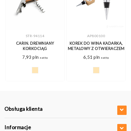
STR-94114
AP800100
NA
CARIN. DREWNIANY
KOREK DO WINA KADARKA,
KORKOCIĄG
METALOWY Z OTWIERACZEM
J
7,93
pln
6,51
pln
netto
netto
Obsługa klienta
Informacje