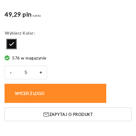
49,29 pln
netto
Kolor
576 w magazynie
-
+
ilość
LAGREIN
WYCEŃ Z LOGO
KUP BEZ NADRUKU
ZAPYTAJ O PRODUKT