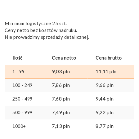
Minimum logistyczne 25 szt.
Ceny netto bez kosztów nadruku.
Nie prowadzimy sprzedaży detalicznej.
Ilość
Cena netto
Cena brutto
9,03
pln
11,11
pln
1 - 99
7,86
pln
9,66
pln
100 - 249
7,68
pln
9,44
pln
250 - 499
7,49
pln
9,22
pln
500 - 999
7,13
pln
8,77
pln
1000+