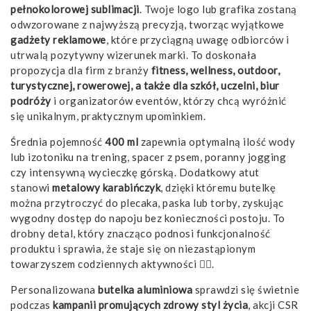
pełnokolorowej sublimacji
. Twoje logo lub grafika zostaną
odwzorowane z najwyższą precyzją, tworząc wyjątkowe
gadżety reklamowe
, które przyciągną uwagę odbiorców i
utrwalą pozytywny wizerunek marki. To doskonała
propozycja dla firm z branży
fitness, wellness, outdoor,
turystycznej, rowerowej, a także dla szkół, uczelni, biur
podróży
i organizatorów eventów, którzy chcą wyróżnić
się unikalnym, praktycznym upominkiem.
Średnia pojemność
400 ml
zapewnia optymalną ilość wody
lub izotoniku na trening, spacer z psem, poranny jogging
czy intensywną wycieczkę górską. Dodatkowy atut
stanowi
metalowy karabińczyk
, dzięki któremu butelkę
można przytroczyć do plecaka, paska lub torby, zyskując
wygodny dostęp do napoju bez konieczności postoju. To
drobny detal, który znacząco podnosi funkcjonalność
produktu i sprawia, że staje się on niezastąpionym
towarzyszem codziennych aktywności 🚴‍♀️.
Personalizowana
butelka aluminiowa
sprawdzi się świetnie
podczas
kampanii promujących zdrowy styl życia
, akcji CSR