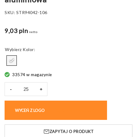
SKU:
STR94042-106
9,03 pln
netto
Kolor
33574 w magazynie
-
+
ilość
Butelka
sportowa
WYCEŃ Z LOGO
KUP BEZ NADRUKU
Landscape
Sub,
aluminiowa
ZAPYTAJ O PRODUKT