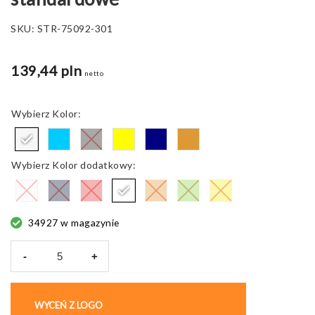
SKU:
STR-75092-301
139,44 pln
netto
Kolor
Kolor dodatkowy
34927 w magazynie
-
+
ilość
Lanyard
Nautic
WYCEŃ Z LOGO
KUP BEZ NADRUKU
Short