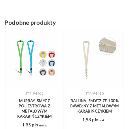
Podobne produkty
STR-94402
STR-94410
MURRAY. SMYCZ
BALLINA. SMYCZ ZE 100%
POLIESTROWA Z
BAWEŁNY Z METALOWYM
METALOWYM
KARABIŃCZYKIEM
KARABIŃCZYKIEM
1,98
pln
netto
1,85
pln
netto