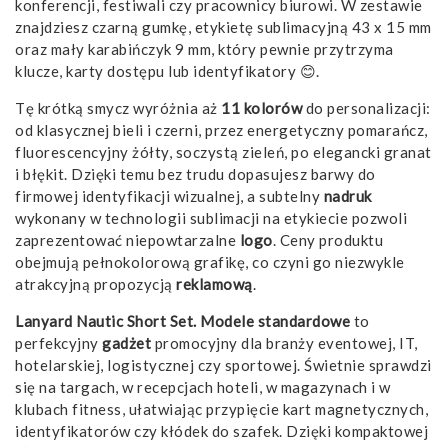
konferencji, festiwali czy pracownicy biurowi. W zestawie
znajdziesz czarną gumkę, etykietę sublimacyjną 43 x 15 mm
oraz mały karabińczyk 9 mm, który pewnie przytrzyma
klucze, karty dostępu lub identyfikatory 😊.
Tę krótką smycz wyróżnia aż
11 kolorów
do personalizacji:
od klasycznej bieli i czerni, przez energetyczny pomarańcz,
fluorescencyjny żółty, soczystą zieleń, po elegancki granat
i błękit. Dzięki temu bez trudu dopasujesz barwy do
firmowej identyfikacji wizualnej, a subtelny
nadruk
wykonany w technologii sublimacji na etykiecie pozwoli
zaprezentować niepowtarzalne
logo
. Ceny produktu
obejmują pełnokolorową grafikę, co czyni go niezwykle
atrakcyjną propozycją
reklamową
.
Lanyard Nautic Short Set. Modele standardowe
to
perfekcyjny
gadżet
promocyjny dla branży eventowej, IT,
hotelarskiej, logistycznej czy sportowej. Świetnie sprawdzi
się na targach, w recepcjach hoteli, w magazynach i w
klubach fitness, ułatwiając przypięcie kart magnetycznych,
identyfikatorów czy kłódek do szafek. Dzięki kompaktowej