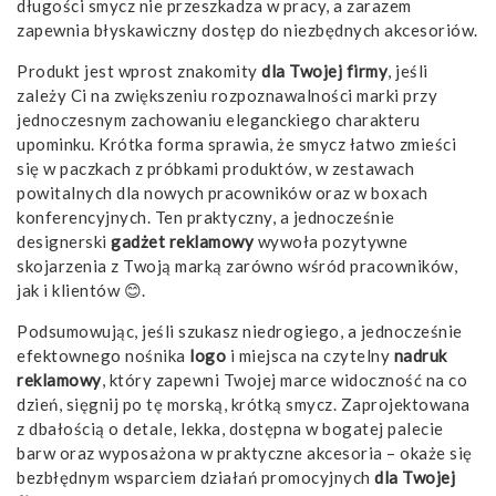
długości smycz nie przeszkadza w pracy, a zarazem
zapewnia błyskawiczny dostęp do niezbędnych akcesoriów.
Produkt jest wprost znakomity
dla Twojej firmy
, jeśli
zależy Ci na zwiększeniu rozpoznawalności marki przy
jednoczesnym zachowaniu eleganckiego charakteru
upominku. Krótka forma sprawia, że smycz łatwo zmieści
się w paczkach z próbkami produktów, w zestawach
powitalnych dla nowych pracowników oraz w boxach
konferencyjnych. Ten praktyczny, a jednocześnie
designerski
gadżet reklamowy
wywoła pozytywne
skojarzenia z Twoją marką zarówno wśród pracowników,
jak i klientów 😊.
Podsumowując, jeśli szukasz niedrogiego, a jednocześnie
efektownego nośnika
logo
i miejsca na czytelny
nadruk
reklamowy
, który zapewni Twojej marce widoczność na co
dzień, sięgnij po tę morską, krótką smycz. Zaprojektowana
z dbałością o detale, lekka, dostępna w bogatej palecie
barw oraz wyposażona w praktyczne akcesoria – okaże się
bezbłędnym wsparciem działań promocyjnych
dla Twojej