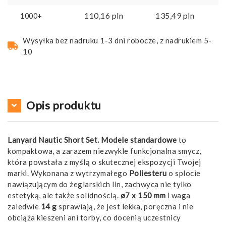
110,16
pln
135,49
pln
1000+
Wysyłka bez nadruku 1-3 dni robocze, z nadrukiem 5-
10
Opis produktu
Lanyard Nautic Short Set. Modele standardowe
to
kompaktowa, a zarazem niezwykle funkcjonalna smycz,
która powstała z myślą o skutecznej ekspozycji Twojej
marki. Wykonana z wytrzymałego
Poliesteru
o splocie
nawiązującym do żeglarskich lin, zachwyca nie tylko
estetyką, ale także solidnością.
ø7 x 150 mm
i waga
zaledwie
14 g
sprawiają, że jest lekka, poręczna i nie
obciąża kieszeni ani torby, co docenią uczestnicy