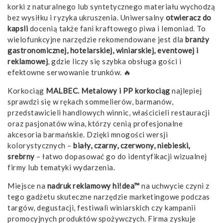
korki z naturalnego lub syntetycznego materiału wychodzą
bez wysiłku i ryzyka ukruszenia. Uniwersalny
otwieracz do
kapsli
docenią także fani kraftowego piwa i lemoniad. To
wielofunkcyjne narzędzie rekomendowane jest dla
branży
gastronomicznej, hotelarskiej, winiarskiej, eventowej i
reklamowej
, gdzie liczy się szybka obsługa gości i
efektowne serwowanie trunków. 🔥
Korkociąg
MALBEC. Metalowy i PP korkociąg
najlepiej
sprawdzi się w rękach sommelierów, barmanów,
przedstawicieli handlowych winnic, właścicieli restauracji
oraz pasjonatów wina, którzy cenią profesjonalne
akcesoria barmańskie. Dzięki mnogości wersji
kolorystycznych –
biały, czarny, czerwony, niebieski,
srebrny
– łatwo dopasować go do identyfikacji wizualnej
firmy lub tematyki wydarzenia.
Miejsce na
nadruk reklamowy hi!dea™
na uchwycie czyni z
tego gadżetu skuteczne narzędzie marketingowe podczas
targów, degustacji, festiwali winiarskich czy kampanii
promocyjnych produktów spożywczych. Firma zyskuje