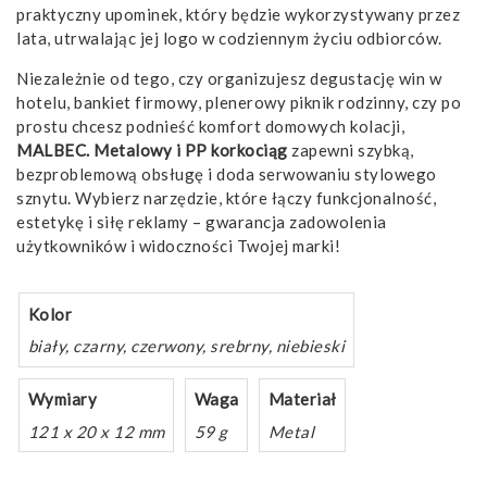
praktyczny upominek, który będzie wykorzystywany przez
lata, utrwalając jej logo w codziennym życiu odbiorców.
Niezależnie od tego, czy organizujesz degustację win w
hotelu, bankiet firmowy, plenerowy piknik rodzinny, czy po
prostu chcesz podnieść komfort domowych kolacji,
MALBEC. Metalowy i PP korkociąg
zapewni szybką,
bezproblemową obsługę i doda serwowaniu stylowego
sznytu. Wybierz narzędzie, które łączy funkcjonalność,
estetykę i siłę reklamy – gwarancja zadowolenia
użytkowników i widoczności Twojej marki!
Kolor
biały, czarny, czerwony, srebrny, niebieski
Wymiary
Waga
Materiał
121 x 20 x 12 mm
59 g
Metal