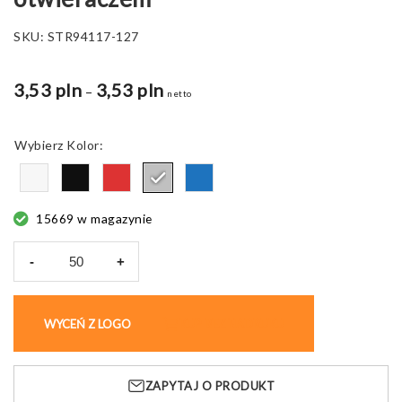
SKU:
STR94117-127
3,53 pln
3,53 pln
Zakres
–
netto
cen:
od
Kolor
3,53 pln
do
6,23 pln
15669 w magazynie
-
+
ilość
Korkociąg
Malbec
WYCEŃ Z LOGO
KUP BEZ NADRUKU
metalowy
z
otwieraczem
ZAPYTAJ O PRODUKT