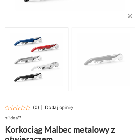
Dodaj opinię
(0)
hi!dea™
Korkociąg Malbec metalowy z
otwieraczem