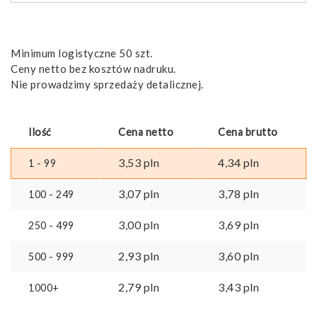
Minimum logistyczne 50 szt.
Ceny netto bez kosztów nadruku.
Nie prowadzimy sprzedaży detalicznej.
Ilość
Cena netto
Cena brutto
3,53
pln
4,34
pln
1 - 99
3,07
pln
3,78
pln
100 - 249
3,00
pln
3,69
pln
250 - 499
2,93
pln
3,60
pln
500 - 999
2,79
pln
3,43
pln
1000+