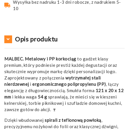
Wysyłka bez nadruku 1-3 dni robocze, z nadrukiem 5-
10
Opis produktu
MALBEC. Metalowy i PP korkociąg
to gadżet klasy
premium, który podniesie prestiż każdej degustacji oraz
skutecznie wypromuje markę dzięki personalizacji logo.
Zaprojektowany z połączenia
wytrzymałej stali
nierdzewnej
i
ergonomicznego polipropylenu (PP)
, łączy
elegancję z długowiecznością. Smukła forma
121 x 20 x 12
mm
i lekka waga
54 g
sprawiają, że mieści się w kieszeni
kelnerskiej, torbie piknikowej i szufladzie domowej kuchni,
zawsze gotów do akcji. 🍷
Dzięki wbudowanej
spirali z teflonową powłoką
,
precyzyjnemu nożykowi do folii oraz klasycznej dźwigni,