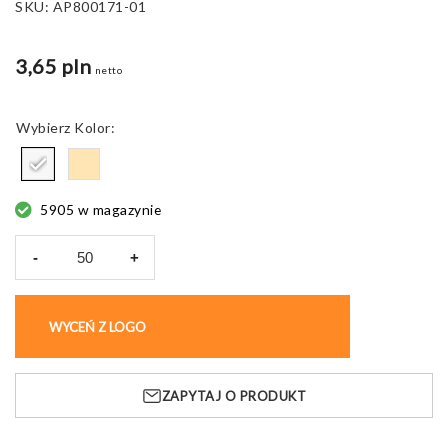
SKU:
AP800171-01
3,65 pln
netto
Kolor
5905 w magazynie
-
+
ilość
Notatnik
samoprzylepny
WYCEŃ Z LOGO
KUP BEZ NADRUKU
Manynot,
recykling
ZAPYTAJ O PRODUKT