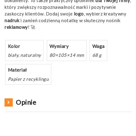
dokumenty. To także praktyczny upominek
dla Twojej firmy
,
który zwiększy rozpoznawalność marki i pozytywnie
zaskoczy klientów. Dodaj swoje
logo
, wybierz kreatywny
nadruk
i zamień codzienną notatkę w skuteczny nośnik
reklamowy
! 🚀
Kolor
Wymiary
Waga
biały, naturalny
80×105×14 mm
68 g
Materiał
Papier z recyklingu
Opinie