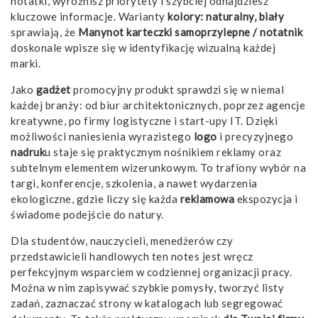
notatki, wyróżnisz priorytety i szybciej odnajdziesz
kluczowe informacje. Warianty
kolory: naturalny, biały
sprawiają, że
Manynot karteczki samoprzylepne / notatnik
doskonale wpisze się w identyfikację wizualną każdej
marki.
Jako
gadżet
promocyjny produkt sprawdzi się w niemal
każdej branży: od biur architektonicznych, poprzez agencje
kreatywne, po firmy logistyczne i start-upy IT. Dzięki
możliwości naniesienia wyrazistego
logo
i precyzyjnego
nadruk
u staje się praktycznym nośnikiem reklamy oraz
subtelnym elementem wizerunkowym. To trafiony wybór na
targi, konferencje, szkolenia, a nawet wydarzenia
ekologiczne, gdzie liczy się każda
reklamowa
ekspozycja i
świadome podejście do natury.
Dla studentów, nauczycieli, menedżerów czy
przedstawicieli handlowych ten notes jest wręcz
perfekcyjnym wsparciem w codziennej organizacji pracy.
Można w nim zapisywać szybkie pomysły, tworzyć listy
zadań, zaznaczać strony w katalogach lub segregować