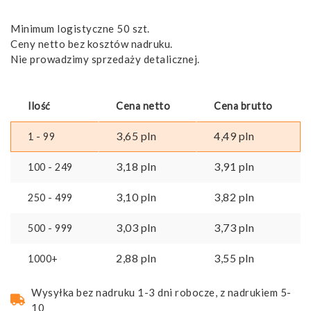
Minimum logistyczne 50 szt.
Ceny netto bez kosztów nadruku.
Nie prowadzimy sprzedaży detalicznej.
Ilość
Cena netto
Cena brutto
3,65
pln
4,49
pln
1 - 99
3,18
pln
3,91
pln
100 - 249
3,10
pln
3,82
pln
250 - 499
3,03
pln
3,73
pln
500 - 999
2,88
pln
3,55
pln
1000+
Wysyłka bez nadruku 1-3 dni robocze, z nadrukiem 5-
10