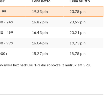
ość
Cena netto
Cena brutto
19,33
pln
23,78
pln
- 99
16,82
pln
20,69
pln
00 - 249
16,43
pln
20,21
pln
50 - 499
16,04
pln
19,73
pln
00 - 999
15,27
pln
18,78
pln
000+
ysyłka bez nadruku 1-3 dni robocze, z nadrukiem 5-10