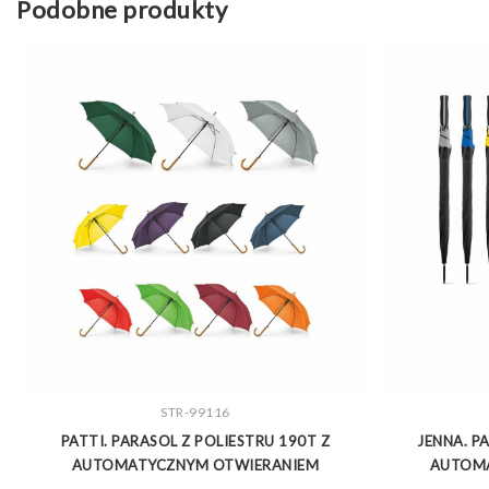
Podobne produkty
ZOBACZ WIĘCEJ
STR-99116
PATTI. PARASOL Z POLIESTRU 190T Z
JENNA. P
AUTOMATYCZNYM OTWIERANIEM
AUTOM