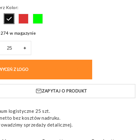
od
Kolor
19,59 pln
do
22,62 pln
4274 w magazynie
+
AEL.
ol
WYCEŃ Z LOGO
KUP BEZ NADRUKU
stru
ZAPYTAJ O PRODUKT
matycznym
raniem
um logistyczne 25 szt.
netto bez kosztów nadruku.
rowadzimy sprzedaży detalicznej.