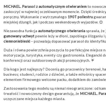
MICHAEL. Parasol z automatycznym otwieraniem
to nowocz
zaskoczyć w najmniej oczekiwanym momencie. Dzięki średnic
poręczny. Wykonanie z wytrzymałego
190T poliestru
gwarant
miejskiej dżungli, jak i podczas weekendowych wyjazdów. 😊
Niezawodna funkcja
automatycznego otwierania
sprawia, że 
gumowany uchwyt
pewnie leży w dłoni, zapobiega ślizganiu 
ciemnoniebieski
– pozwalają dopasować parasol do identyfikac
Duża i równa powierzchnia poszycia to perfekcyjne miejsce na
motoryzacja, turystyka, eventy czy gastronomia. Elegancki d
konferencji oraz outdoorowych akcji promocyjnych. ☔
Dla kogo jest najlepszy? Docenią go pracownicy terenowi, ha
business; studenci, rodzice z dziećmi, a także miłośnicy space
elementem firmowego welcome packu, dodatkiem do zamówień
Zastosowania tego modelu są niemal nieograniczone: od kam
trwałość i nowoczesny design gwarantują, że
MICHAEL. Para
uczęszczane miejsca każdego miasta.