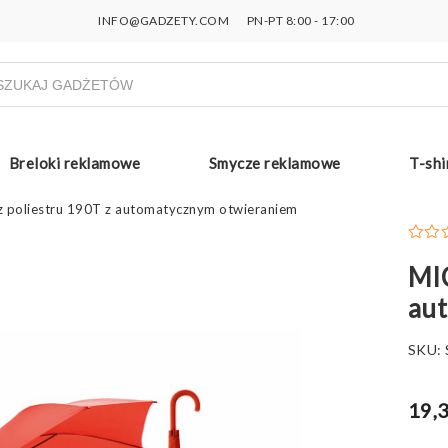
INFO@GADZETY.COM
PN-PT 8:00 - 17:00
ukiwarka
uktów
Breloki reklamowe
Smycze reklamowe
T-shi
z poliestru 190T z automatycznym otwieraniem
MIC
au
SKU:
19,3