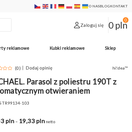
O NAS
BLOG
KONTAKT
0
0
pln
Zaloguj się
rty reklamowe
Kubki reklamowe
Sklep
Dodaj opinię
(0)
hi!dea™
HAEL. Parasol z poliestru 190T z
tomatycznym otwieraniem
STR99134-103
3 pln
19,33 pln
Zakres
–
netto
cen: