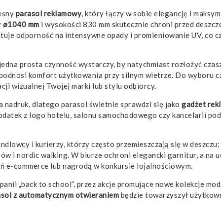
esny
parasol reklamowy
, który łączy w sobie elegancję i maksy
y
ø1040 mm
i wysokości 830 mm skutecznie chroni przed deszcz
uje odporność na intensywne opady i promieniowanie UV, co 
jedna prosta czynność wystarczy, by natychmiast rozłożyć czas
i podnosi komfort użytkowania przy silnym wietrze. Do wyboru 
ji wizualnej Twojej marki lub stylu odbiorcy.
 nadruk, dlatego parasol świetnie sprawdzi się jako
gadżet re
odatek z logo hotelu, salonu samochodowego czy kancelarii pod
ndlowcy i kurierzy, którzy często przemieszczają się w deszczu
rów i nordic walking. W biurze ochroni elegancki garnitur, a na u
 e-commerce lub nagrodą w konkursie lojalnościowym.
panii „back to school”, przez akcje promujące nowe kolekcje 
sol z automatycznym otwieraniem
będzie towarzyszył użytkown