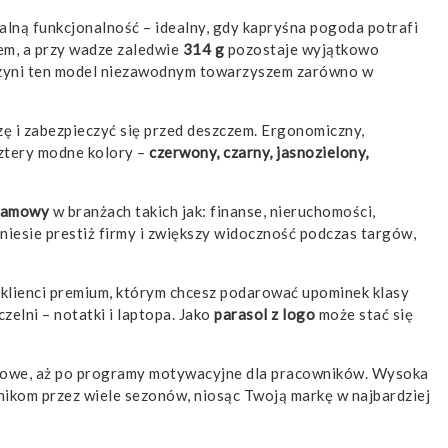
malną funkcjonalność – idealny, gdy kapryśna pogoda potrafi
em, a przy wadze zaledwie
314 g
pozostaje wyjątkowo
czyni ten model niezawodnym towarzyszem zarówno w
zę i zabezpieczyć się przed deszczem. Ergonomiczny,
cztery modne kolory –
czerwony, czarny, jasnozielony,
klamowy
w branżach takich jak: finanse, nieruchomości,
niesie prestiż firmy i zwiększy widoczność podczas targów,
; klienci premium, którym chcesz podarować upominek klasy
czelni – notatki i laptopa. Jako
parasol z logo
może stać się
modowe, aż po programy motywacyjne dla pracowników. Wysoka
ikom przez wiele sezonów, niosąc Twoją markę w najbardziej