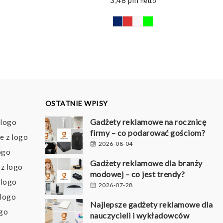
netto
OSTATNIE WPISY
Gadżety reklamowe na rocznicę
 logo
firmy – co podarować gościom?
e z logo
2026-08-04
ogo
Gadżety reklamowe dla branży
z logo
modowej – co jest trendy?
 logo
2026-07-28
 logo
Najlepsze gadżety reklamowe dla
ogo
nauczycieli i wykładowców