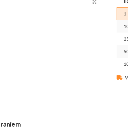
Il
1 
1
2
5
1
W
eraniem