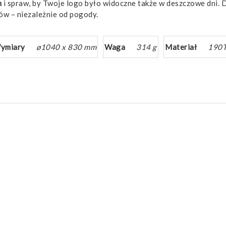
m
i spraw, by Twoje logo było widoczne także w deszczowe dni. D
ów – niezależnie od pogody.
ymiary
ø1040 x 830 mm
Waga
314 g
Materiał
190T