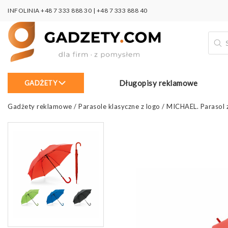
INFOLINIA
+48 7 333 888 30
|
+48 7 333 888 40
Wysz
prod
Długopisy reklamowe
GADŻETY
Gadżety reklamowe
/
Parasole klasyczne z logo
/
MICHAEL. Parasol 