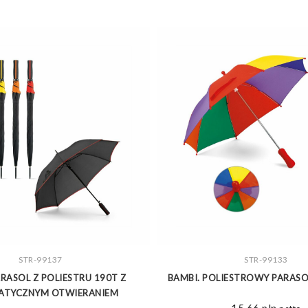
ZOBACZ WIĘCEJ
STR-99137
ZOBACZ WIĘCEJ
STR-99133
ARASOL Z POLIESTRU 190T Z
BAMBI. POLIESTROWY PARASO
ATYCZNYM OTWIERANIEM
15,66
pln