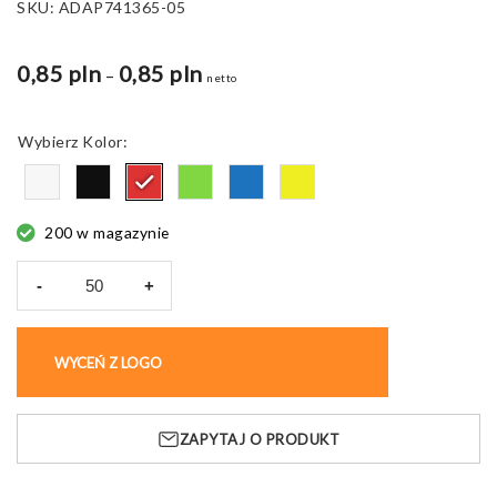
SKU:
ADAP741365-05
0,85 pln
0,85 pln
Zakres
–
netto
cen:
od
Kolor
0,85 pln
do
1,08 pln
200 w magazynie
-
+
ilość
Jo-
jo
WYCEŃ Z LOGO
KUP BEZ NADRUKU
Poyo,
plastikowe,
płaskie
ZAPYTAJ O PRODUKT
ø50×15
mm