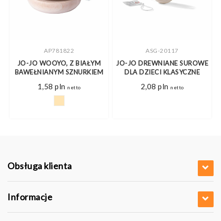
AP781822
ASG-20117
JO-JO WOOYO, Z BIAŁYM
JO-JO DREWNIANE SUROWE
E
BAWEŁNIANYM SZNURKIEM
DLA DZIECI KLASYCZNE
1,58
pln
2,08
pln
netto
netto
Obsługa klienta
Informacje