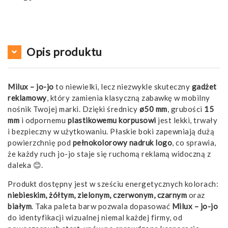
Opis produktu
Milux – jo-jo
to niewielki, lecz niezwykle skuteczny
gadżet
reklamowy
, który zamienia klasyczną zabawkę w mobilny
nośnik Twojej marki. Dzięki średnicy
ø50 mm
, grubości
15
mm
i odpornemu
plastikowemu korpusowi
jest lekki, trwały
i bezpieczny w użytkowaniu. Płaskie boki zapewniają dużą
powierzchnię pod
pełnokolorowy nadruk logo
, co sprawia,
że każdy ruch jo-jo staje się ruchomą reklamą widoczną z
daleka 😊.
Produkt dostępny jest w sześciu energetycznych kolorach:
niebieskim, żółtym, zielonym, czerwonym, czarnym
oraz
białym
. Taka paleta barw pozwala dopasować
Milux – jo-jo
do identyfikacji wizualnej niemal każdej firmy, od