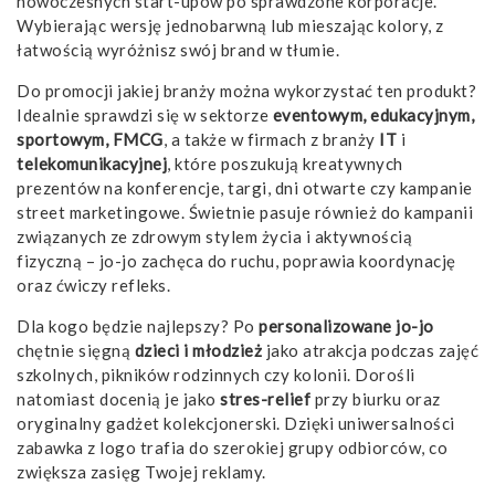
nowoczesnych start-upów po sprawdzone korporacje.
Wybierając wersję jednobarwną lub mieszając kolory, z
łatwością wyróżnisz swój brand w tłumie.
Do promocji jakiej branży można wykorzystać ten produkt?
Idealnie sprawdzi się w sektorze
eventowym, edukacyjnym,
sportowym, FMCG
, a także w firmach z branży
IT
i
telekomunikacyjnej
, które poszukują kreatywnych
prezentów na konferencje, targi, dni otwarte czy kampanie
street marketingowe. Świetnie pasuje również do kampanii
związanych ze zdrowym stylem życia i aktywnością
fizyczną – jo-jo zachęca do ruchu, poprawia koordynację
oraz ćwiczy refleks.
Dla kogo będzie najlepszy? Po
personalizowane jo-jo
chętnie sięgną
dzieci i młodzież
jako atrakcja podczas zajęć
szkolnych, pikników rodzinnych czy kolonii. Dorośli
natomiast docenią je jako
stres-relief
przy biurku oraz
oryginalny gadżet kolekcjonerski. Dzięki uniwersalności
zabawka z logo trafia do szerokiej grupy odbiorców, co
zwiększa zasięg Twojej reklamy.