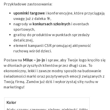
Przykładowe zastosowania:
upominki targowe
i konferencyjne, które przyciągają
uwagę już z daleka 🎯,
nagrody w
konkursach szkolnych
i eventach
sportowych,
gratisy do produktów w punktach sprzedaży
detalicznej,
element kampanii CSR promującej aktywność
ruchową wśród dzieci.
Postaw na
Milux – jo-jo
i spraw, aby Twoje logo kręciło się
w dłoniach przyszłych klientów przez długi czas. To
ekonomiczny, lekki i zawsze modny sposób na budowanie
świadomości marki oraz pozytywnych emocji związanych z
Twoją firmą. Zamów już dziś i wykorzystaj siłę ruchu w
marketingu!
Kolor
biały, czarny, czerwony, zielony, niebieski, żółty