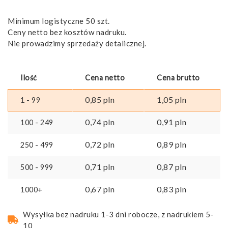
Minimum logistyczne 50 szt.
Ceny netto bez kosztów nadruku.
Nie prowadzimy sprzedaży detalicznej.
Ilość
Cena netto
Cena brutto
0,85
pln
1,05
pln
1 - 99
0,74
pln
0,91
pln
100 - 249
0,72
pln
0,89
pln
250 - 499
0,71
pln
0,87
pln
500 - 999
0,67
pln
0,83
pln
1000+
Wysyłka bez nadruku 1-3 dni robocze, z nadrukiem 5-
10