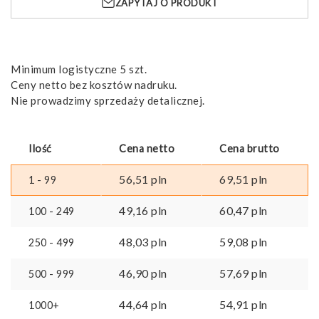
ZAPYTAJ O PRODUKT
180
g/m²
Minimum logistyczne 5 szt.
Ceny netto bez kosztów nadruku.
Nie prowadzimy sprzedaży detalicznej.
Ilość
Cena netto
Cena brutto
56,51
pln
69,51
pln
1 - 99
49,16
pln
60,47
pln
100 - 249
48,03
pln
59,08
pln
250 - 499
46,90
pln
57,69
pln
500 - 999
44,64
pln
54,91
pln
1000+