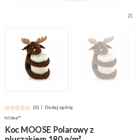
Dodaj opinię
(0)
hi!dea™
Koc MOOSE Polarowy z
pluszakiem 180 g/m²