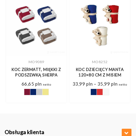
MO9089
MO8252
A,
KOC ZERMATT, MIĘKKI Z
KOC DZIECIĘCY MANTA
PODSZEWKĄ SHERPA
120×80 CM Z MISIEM
Zakres
66,65
pln
33,99
pln
–
35,99
pln
netto
netto
cen:
od
33,99 pl
do
35,99 pl
Obsługa klienta