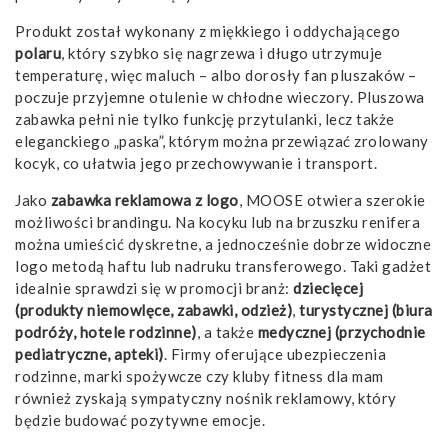
Produkt został wykonany z miękkiego i oddychającego
polaru
, który szybko się nagrzewa i długo utrzymuje
temperaturę, więc maluch – albo dorosły fan pluszaków –
poczuje przyjemne otulenie w chłodne wieczory. Pluszowa
zabawka pełni nie tylko funkcję przytulanki, lecz także
eleganckiego „paska”, którym można przewiązać zrolowany
kocyk, co ułatwia jego przechowywanie i transport.
Jako
zabawka reklamowa z logo
, MOOSE otwiera szerokie
możliwości brandingu. Na kocyku lub na brzuszku renifera
można umieścić dyskretne, a jednocześnie dobrze widoczne
logo metodą haftu lub nadruku transferowego. Taki gadżet
idealnie sprawdzi się w promocji branż:
dziecięcej
(produkty niemowlęce, zabawki, odzież)
,
turystycznej (biura
podróży, hotele rodzinne)
, a także
medycznej (przychodnie
pediatryczne, apteki)
. Firmy oferujące ubezpieczenia
rodzinne, marki spożywcze czy kluby fitness dla mam
również zyskają sympatyczny nośnik reklamowy, który
będzie budować pozytywne emocje.