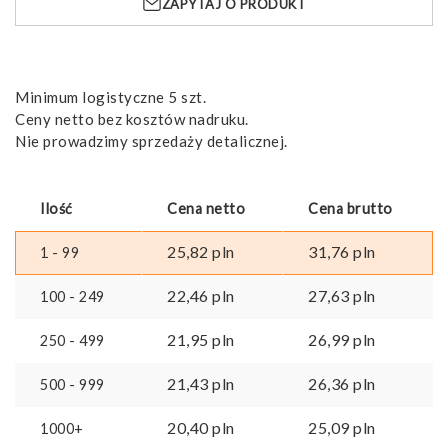
ZAPYTAJ O PRODUKT
stali
Minimum logistyczne 5 szt.
Ceny netto bez kosztów nadruku.
Nie prowadzimy sprzedaży detalicznej.
Ilość
Cena netto
Cena brutto
25,82
pln
31,76
pln
1 - 99
22,46
pln
27,63
pln
100 - 249
21,95
pln
26,99
pln
250 - 499
21,43
pln
26,36
pln
500 - 999
20,40
pln
25,09
pln
1000+