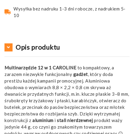
Wysyłka bez nadruku 1-3 dni robocze, z nadrukiem 5-
10
Opis produktu
Multinarzędzie 12 w 1 CAROLINE
to kompaktowy, a
zarazem niezwykle funkcjonalny
gadżet
, który doda
prestiżu każdej kampanii promocyjnej. Aluminiowa
obudowa o wymiarach 8,8 × 2,2 × 0,8 cm skrywa aż
dwanaście przydatnych funkcji, m.in. klucze płaskie 3–8 mm,
śrubokręty krzyżakowy i płaski, karabińczyk, otwieracz do
butelek, przecinak do pasów bezpieczeństwa oraz młotek
bezpieczeństwa do rozbijania szyb. Dzięki wytrzymałej
konstrukcji z
aluminium
i
stali nierdzewnej
produkt waży
jedynie 44 g, co czyni go znakomitym towarzyszem
podróży, wypraw outdoorowych czy codziennej pracy 🙂.