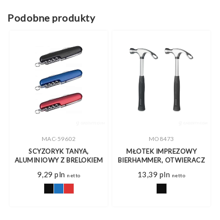
Podobne produkty
MAC-59602
MO8473
SCYZORYK TANYA,
MŁOTEK IMPREZOWY
M
ALUMINIOWY Z BRELOKIEM
BIERHAMMER, OTWIERACZ
9,29
pln
13,39
pln
netto
netto