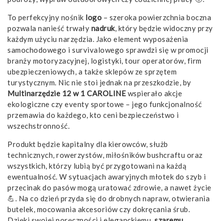
To perfekcyjny nośnik
logo
– szeroka powierzchnia boczna
pozwala nanieść trwały
nadruk
, który będzie widoczny przy
każdym użyciu narzędzia. Jako element wyposażenia
samochodowego i survivalowego sprawdzi się w promocji
branży motoryzacyjnej, logistyki, tour operatorów, firm
ubezpieczeniowych, a także sklepów ze sprzętem
turystycznym. Nic nie stoi jednak na przeszkodzie, by
Multinarzędzie 12 w 1 CAROLINE
wspierało akcje
ekologiczne czy eventy sportowe – jego funkcjonalność
przemawia do każdego, kto ceni bezpieczeństwo i
wszechstronność.
Produkt będzie kapitalny dla kierowców, służb
technicznych, rowerzystów, miłośników bushcraftu oraz
wszystkich, którzy lubią być przygotowani na każdą
ewentualność. W sytuacjach awaryjnych młotek do szyb i
przecinak do pasów mogą uratować zdrowie, a nawet życie
💪. Na co dzień przyda się do drobnych napraw, otwierania
butelek, mocowania akcesoriów czy dokręcania śrub.
Dzięki swojej poręczności i eleganckiemu,
szaremu