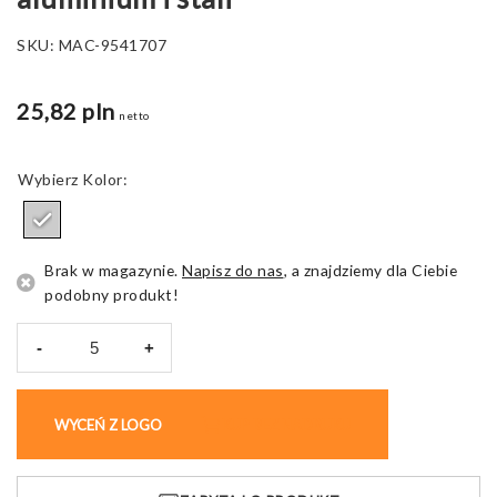
SKU:
MAC-9541707
25,82 pln
netto
Kolor
Brak w magazynie.
Napisz do nas
, a znajdziemy dla Ciebie
podobny produkt!
-
+
ilość
Multinarzędzie
Caroline,
WYCEŃ Z LOGO
KUP BEZ NADRUKU
z
aluminium
i