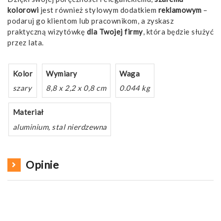
kolorowi
jest również stylowym dodatkiem
reklamowym
–
podaruj go klientom lub pracownikom, a zyskasz
praktyczną wizytówkę
dla Twojej firmy
, która będzie służyć
przez lata.
Kolor
Wymiary
Waga
szary
8,8 x 2,2 x 0,8 cm
0.044 kg
Materiał
aluminium, stal nierdzewna
Opinie