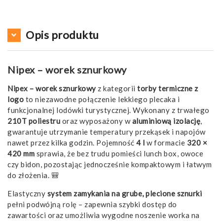
Opis produktu
Nipex – worek sznurkowy
Nipex – worek sznurkowy
z kategorii
torby termiczne z
logo
to niezawodne połączenie lekkiego plecaka i
funkcjonalnej lodówki turystycznej. Wykonany z trwałego
210T poliestru
oraz wyposażony w
aluminiową izolację
,
gwarantuje utrzymanie temperatury przekąsek i napojów
nawet przez kilka godzin. Pojemność
4 l
w formacie
320 ×
420 mm
sprawia, że bez trudu pomieści lunch box, owoce
czy bidon, pozostając jednocześnie kompaktowym i łatwym
do złożenia. 🎒
Elastyczny
system zamykania na grube, plecione sznurki
pełni podwójną rolę – zapewnia szybki dostęp do
zawartości oraz umożliwia wygodne noszenie worka na