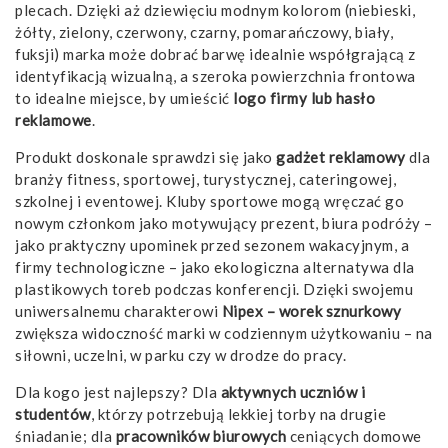
plecach. Dzięki aż dziewięciu modnym kolorom (niebieski,
żółty, zielony, czerwony, czarny, pomarańczowy, biały,
fuksji) marka może dobrać barwę idealnie współgrającą z
identyfikacją wizualną, a szeroka powierzchnia frontowa
to idealne miejsce, by umieścić
logo firmy lub hasło
reklamowe
.
Produkt doskonale sprawdzi się jako
gadżet reklamowy
dla
branży fitness, sportowej, turystycznej, cateringowej,
szkolnej i eventowej. Kluby sportowe mogą wręczać go
nowym członkom jako motywujący prezent, biura podróży –
jako praktyczny upominek przed sezonem wakacyjnym, a
firmy technologiczne – jako ekologiczna alternatywa dla
plastikowych toreb podczas konferencji. Dzięki swojemu
uniwersalnemu charakterowi
Nipex – worek sznurkowy
zwiększa widoczność marki w codziennym użytkowaniu – na
siłowni, uczelni, w parku czy w drodze do pracy.
Dla kogo jest najlepszy? Dla
aktywnych uczniów i
studentów
, którzy potrzebują lekkiej torby na drugie
śniadanie; dla
pracowników biurowych
ceniących domowe