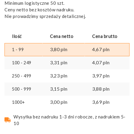
Minimum logistyczne 50 szt.
Ceny netto bez kosztów nadruku.
Nie prowadzimy sprzedaży detalicznej.
Ilość
Cena netto
Cena brutto
3,80
pln
4,67
pln
1 - 99
3,31
pln
4,07
pln
100 - 249
3,23
pln
3,97
pln
250 - 499
3,15
pln
3,88
pln
500 - 999
3,00
pln
3,69
pln
1000+
Wysyłka bez nadruku 1-3 dni robocze, z nadrukiem 5-
10