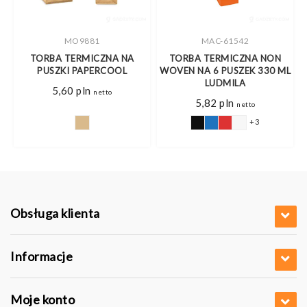
MO9881
MAC-61542
TORBA TERMICZNA NA
TORBA TERMICZNA NON
Ę
PUSZKI PAPERCOOL
WOVEN NA 6 PUSZEK 330 ML
LUDMILA
5,60
pln
netto
5,82
pln
netto
+3
Obsługa klienta
Informacje
Moje konto