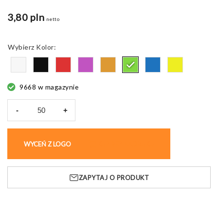
3,80 pln
netto
Kolor
9668 w magazynie
-
+
ilość
Nunat
worek
WYCEŃ Z LOGO
KUP BEZ NADRUKU
sznurkowy
ZAPYTAJ O PRODUKT