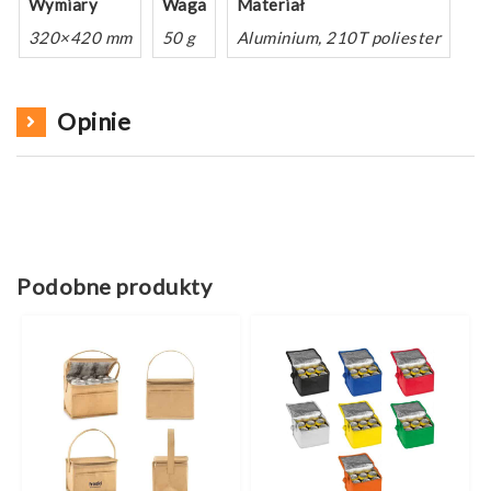
Wymiary
Waga
Materiał
320×420 mm
50 g
Aluminium, 210T poliester
Opinie
Podobne produkty