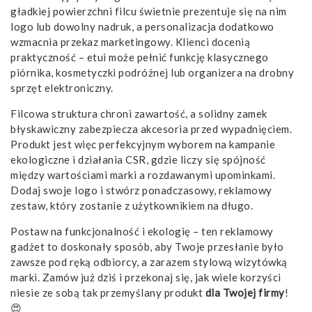
gładkiej powierzchni filcu świetnie prezentuje się na nim
logo lub dowolny nadruk, a personalizacja dodatkowo
wzmacnia przekaz marketingowy. Klienci docenią
praktyczność – etui może pełnić funkcję klasycznego
piórnika, kosmetyczki podróżnej lub organizera na drobny
sprzęt elektroniczny.
Filcowa struktura chroni zawartość, a solidny zamek
błyskawiczny zabezpiecza akcesoria przed wypadnięciem.
Produkt jest więc perfekcyjnym wyborem na kampanie
ekologiczne i działania CSR, gdzie liczy się spójność
między wartościami marki a rozdawanymi upominkami.
Dodaj swoje logo i stwórz ponadczasowy, reklamowy
zestaw, który zostanie z użytkownikiem na długo.
Postaw na funkcjonalność i ekologię – ten reklamowy
gadżet to doskonały sposób, aby Twoje przesłanie było
zawsze pod ręką odbiorcy, a zarazem stylową wizytówką
marki. Zamów już dziś i przekonaj się, jak wiele korzyści
niesie ze sobą tak przemyślany produkt
dla Twojej firmy
!
😍