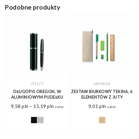
Podobne produkty
IT3177
MO9010
DŁUGOPIS OREGON, W
ZESTAW BIURKOWY TEKINA, 6
ALUMINIOWYM PUDEŁKU
ELEMENTÓW Z JUTY
S
Zakres
9,58
pln
–
15,19
pln
9,01
pln
netto
netto
cen:
od
9,58 pln
do
15,19 pln