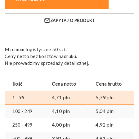
etui
z
filcu
ZAPYTAJ O PRODUKT
pochodzącego
z
recyklingu
(100%
rPET)
Minimum logistyczne 50 szt.
z
Ceny netto bez kosztów nadruku.
linijką,
Nie prowadzimy sprzedaży detalicznej.
ołówkami,
gumką
i
Ilość
Cena netto
Cena brutto
temperówką
4,71
pln
5,79
pln
1 - 99
4,10
pln
5,04
pln
100 - 249
4,00
pln
4,92
pln
250 - 499
3,91
pln
4,81
pln
500 - 999