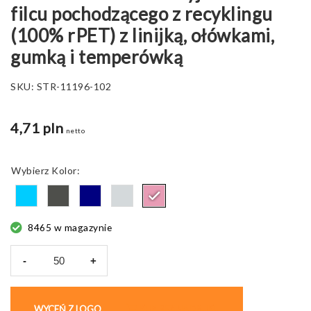
filcu pochodzącego z recyklingu
(100% rPET) z linijką, ołówkami,
gumką i temperówką
SKU:
STR-11196-102
4,71 pln
netto
Kolor
8465 w magazynie
-
+
ilość
NOMAD.
Wielofunkcyjne
WYCEŃ Z LOGO
KUP BEZ NADRUKU