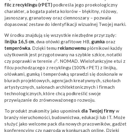
filc z recyklingu (rPET)
podkreśla jego proekologiczny
charakter, a bogata paleta kolorów – błękitny, różowy,
jasnoszary, granatowy oraz ciemnoszary – pozwala
dopasować zestaw do identyfikacji wizualnej Twojej marki.
W środku znajdują się wszystkie niezbędne przyrządy:
linijka 16,5 cm
, dwa ołówki grafitowe HB,
gumka
oraz
temperówka
. Dzięki temu
reklamowemu
piórnikowi każdy
użytkownik jest przygotowany na szybkie szkice, notatki
czy poprawki w terenie 📏. NOMAD. Wielofunkcyjne etui z
filcu pochodzącego z recyklingu (100% rPET) z linijką,
ołówkami, gumką i temperówką sprawdzi się doskonale w
biurach projektowych, agencjach kreatywnych, szkołach
artystycznych, salonach architektonicznych i firmach
technologicznych, które chcą podkreślić swoje
przywiązanie do zrównoważonego rozwoju.
To produkt znakomity jako upominek
dla Twojej firmy
w
branży nieruchomości, budownictwa, edukacji lub IT. Może
służyć jako welcome pack dla nowych pracowników, gadżet
konferencyjny czy nagroda w konkursach online. Dzięki