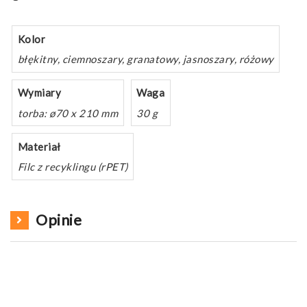
Kolor
błękitny, ciemnoszary, granatowy, jasnoszary, różowy
Wymiary
Waga
torba: ø70 x 210 mm
30 g
Materiał
Filc z recyklingu (rPET)
Opinie