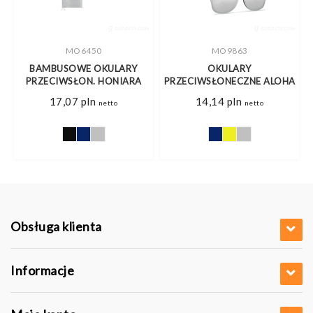
MO6450
MO9863
BAMBUSOWE OKULARY
OKULARY
0
PRZECIWSŁON. HONIARA
PRZECIWSŁONECZNE ALOHA
17,07
pln
14,14
pln
netto
netto
Obsługa klienta
Informacje