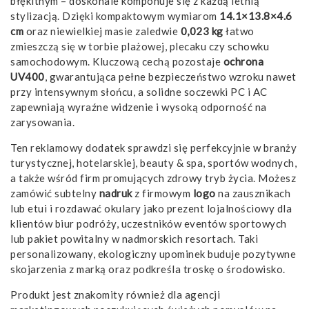
błękitnym – doskonale komponuje się z każdą letnią
stylizacją. Dzięki kompaktowym wymiarom
14.1×13.8×4.6
cm
oraz niewielkiej masie zaledwie
0,023 kg
łatwo
zmieszczą się w torbie plażowej, plecaku czy schowku
samochodowym. Kluczową cechą pozostaje
ochrona
UV400
, gwarantująca pełne bezpieczeństwo wzroku nawet
przy intensywnym słońcu, a solidne soczewki PC i AC
zapewniają wyraźne widzenie i wysoką odporność na
zarysowania.
Ten reklamowy dodatek sprawdzi się perfekcyjnie w branży
turystycznej, hotelarskiej, beauty & spa, sportów wodnych,
a także wśród firm promujących zdrowy tryb życia. Możesz
zamówić subtelny
nadruk
z firmowym
logo
na zausznikach
lub etui i rozdawać okulary jako prezent lojalnościowy dla
klientów biur podróży, uczestników eventów sportowych
lub pakiet powitalny w nadmorskich resortach. Taki
personalizowany, ekologiczny upominek buduje pozytywne
skojarzenia z marką oraz podkreśla troskę o środowisko.
Produkt jest znakomity również dla agencji