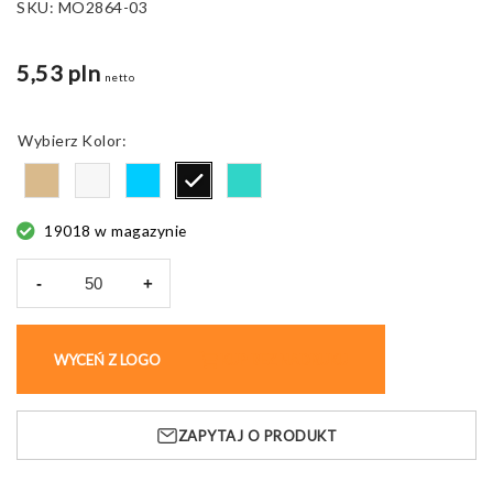
SKU:
MO2864-03
5,53 pln
netto
Kolor
19018 w magazynie
-
+
ilość
Okulary
przeciwsłoneczne
WYCEŃ Z LOGO
KUP BEZ NADRUKU
SEAQU
SOBLUE
ZAPYTAJ O PRODUKT