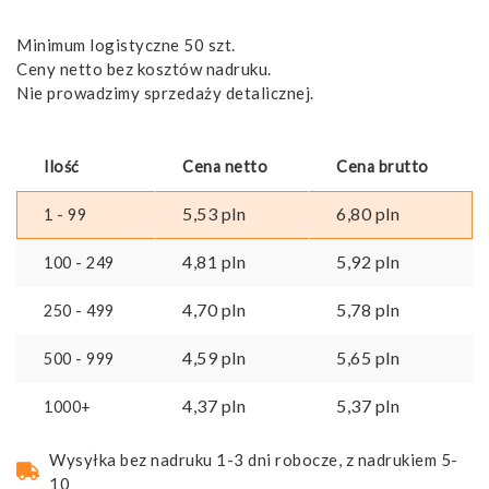
Minimum logistyczne 50 szt.
Ceny netto bez kosztów nadruku.
Nie prowadzimy sprzedaży detalicznej.
Ilość
Cena netto
Cena brutto
5,53
pln
6,80
pln
1 - 99
4,81
pln
5,92
pln
100 - 249
4,70
pln
5,78
pln
250 - 499
4,59
pln
5,65
pln
500 - 999
4,37
pln
5,37
pln
1000+
Wysyłka bez nadruku 1-3 dni robocze, z nadrukiem 5-
10