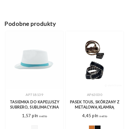
Podobne produkty
AP718139
AP63030
EM
TASIEMKA DO KAPELUSZY
PASEK TOUS, SKÓRZANY Z
SUBRERO, SUBLIMACYJNA
METALOWĄ KLAMRĄ
1,57
pln
4,45
pln
netto
netto