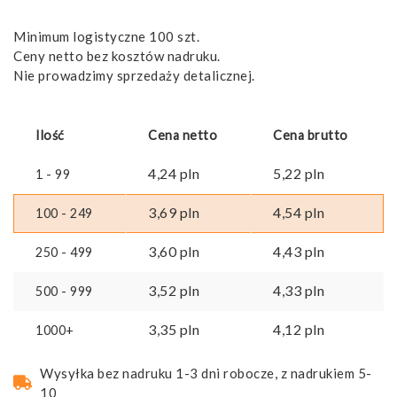
Minimum logistyczne 100 szt.
Ceny netto bez kosztów nadruku.
Nie prowadzimy sprzedaży detalicznej.
Ilość
Cena netto
Cena brutto
4,24
pln
5,22
pln
1 - 99
3,69
pln
4,54
pln
100 - 249
3,60
pln
4,43
pln
250 - 499
3,52
pln
4,33
pln
500 - 999
3,35
pln
4,12
pln
1000+
Wysyłka bez nadruku 1-3 dni robocze, z nadrukiem 5-
10