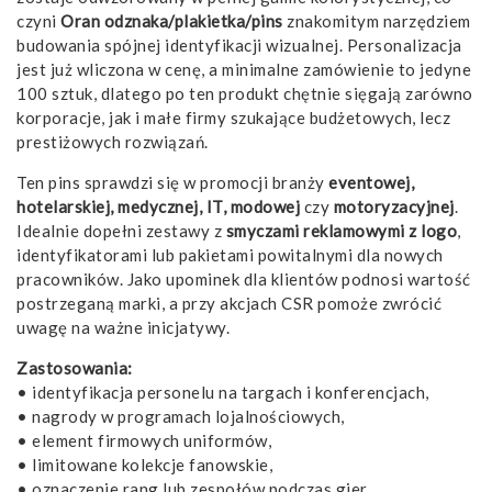
czyni
Oran odznaka/plakietka/pins
znakomitym narzędziem
budowania spójnej identyfikacji wizualnej. Personalizacja
jest już wliczona w cenę, a minimalne zamówienie to jedyne
100 sztuk, dlatego po ten produkt chętnie sięgają zarówno
korporacje, jak i małe firmy szukające budżetowych, lecz
prestiżowych rozwiązań.
Ten pins sprawdzi się w promocji branży
eventowej,
hotelarskiej, medycznej, IT, modowej
czy
motoryzacyjnej
.
Idealnie dopełni zestawy z
smyczami reklamowymi z logo
,
identyfikatorami lub pakietami powitalnymi dla nowych
pracowników. Jako upominek dla klientów podnosi wartość
postrzeganą marki, a przy akcjach CSR pomoże zwrócić
uwagę na ważne inicjatywy.
Zastosowania:
• identyfikacja personelu na targach i konferencjach,
• nagrody w programach lojalnościowych,
• element firmowych uniformów,
• limitowane kolekcje fanowskie,
• oznaczenie rang lub zespołów podczas gier