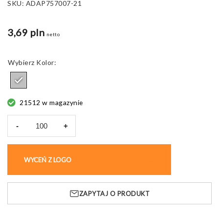
SKU:
ADAP757007-21
3,69 pln
netto
Kolor
21512 w magazynie
-
+
ilość
Odznaka
Oran
WYCEŃ Z LOGO
KUP BEZ NADRUKU
26x14
mm,
metalowo-
ZAPYTAJ O PRODUKT
epoksydowa