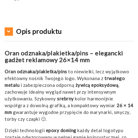
Opis produktu
Oran odznaka/plakietka/pins – elegancki
gadżet reklamowy 26×14 mm
Oran odznaka/plakietka/pins
to niewielki, lecz wyjątkowo
efektowny nośnik Twojego logo. Wykonana z
trwałego
metalu
i zabezpieczona odporną
żywicą epoksydową
,
zachowuje idealny wygląd nawet przy intensywnym
użytkowaniu. Szykowny
srebrny
kolor harmonijnie
współgra z dowolną grafiką, a kompaktowy wymiar
26 × 14
mm
gwarantuje wygodne przypięcie do marynarki, smyczy,
torby czy czapki 🙂.
Dzięki technologii
epoxy doming
każdy detal logotypu
zostaje odwzorowany w pełnej gamie kolorystycznej, co