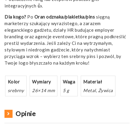
integracyjnych 👍.
Dla kogo?
Po
Oran odznaka/plakietka/pins
sięgną
marketerzy szukający wyrazistego, a zarazem
eleganckiego gadżetu, działy HR budujące employer
branding oraz agencje eventowe, które pragną podkreślić
prestiż wydarzenia. Jeśli zależy Ci na wytrzymałym,
stylowym i niedrogim gadżecie, który natychmiast
przyciąga wzrok – wybierz ten srebrny pins i pozwól, by
Twoje logo błyszczało na każdym kroku!
Kolor
Wymiary
Waga
Materiał
srebrny
26×14 mm
5 g
Metal, Żywica
Opinie