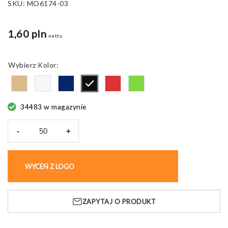
SKU:
MO6174-03
1,60 pln
netto
Kolor
34483 w magazynie
-
+
ilość
Duża
papierowa
WYCEŃ Z LOGO
KUP BEZ NADRUKU
torba
PAPER
TONE
ZAPYTAJ O PRODUKT
L