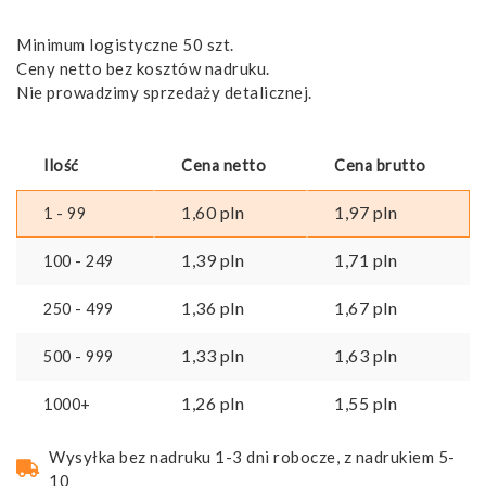
Minimum logistyczne 50 szt.
Ceny netto bez kosztów nadruku.
Nie prowadzimy sprzedaży detalicznej.
Ilość
Cena netto
Cena brutto
1,60
pln
1,97
pln
1 - 99
1,39
pln
1,71
pln
100 - 249
1,36
pln
1,67
pln
250 - 499
1,33
pln
1,63
pln
500 - 999
1,26
pln
1,55
pln
1000+
Wysyłka bez nadruku 1-3 dni robocze, z nadrukiem 5-
10