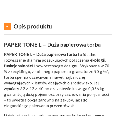
Opis produktu
PAPER TONE L – Duża papierowa torba
PAPER TONE L – Duża papierowa torba
to idealne
rozwiązanie dla firm poszukujących połączenia
ekologii
,
funkcjonalności
i nowoczesnego designu. Wykonana w 70
% z recyklingu, z solidnego papieru o gramaturze 90 g/m²,
torba spełnia oczekiwania nawet najbardziej
wymagających klientów dbających o środowisko. Jej
wymiary 32 × 12 × 40 cm oraz niewielka waga 0,056 kg
gwarantują dużą pojemność przy zachowaniu poręczności
– to świetna opcja zarówno na zakupy, jak i do
eleganckiego pakowania prezentów 🌱.
Dzięki aż sześciu modnym wariantom kolorystycznym –