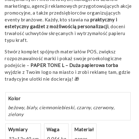
marketingu, agencji reklamowych przygotowujących akcje
promocyjne, a także przedsiębiorców organizujących
eventy branżowe. Każdy, kto stawia na
praktyczny i
estetyczny gadżet z możliwością personalizacji
, doceni
trwałość uchwytów skręcanych i wytrzymałość papieru
typu kraft.
Stwórz komplet spójnych materiałów POS, zwiększ
rozpoznawalność marki i pokaż swoje proekologiczne
podejście –
PAPER TONE L – Duża papierowa torba
wyjdzie z Twoim logo na miasto i zrobi reklamę tam, gdzie
tradycyjne ulotki nie docierają! 🎁
Kolor
beżowy, biały, ciemnoniebieski, czarny, czerwony,
zielony
Wymiary
Waga
Materiał
32x12x40 cm
0,056 kg
paper