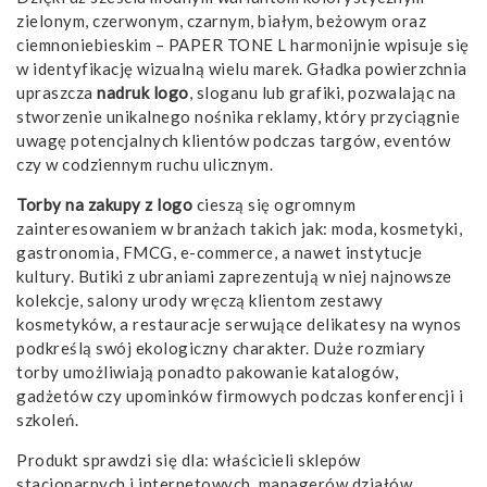
zielonym, czerwonym, czarnym, białym, beżowym oraz
ciemnoniebieskim – PAPER TONE L harmonijnie wpisuje się
w identyfikację wizualną wielu marek. Gładka powierzchnia
upraszcza
nadruk logo
, sloganu lub grafiki, pozwalając na
stworzenie unikalnego nośnika reklamy, który przyciągnie
uwagę potencjalnych klientów podczas targów, eventów
czy w codziennym ruchu ulicznym.
Torby na zakupy z logo
cieszą się ogromnym
zainteresowaniem w branżach takich jak: moda, kosmetyki,
gastronomia, FMCG, e-commerce, a nawet instytucje
kultury. Butiki z ubraniami zaprezentują w niej najnowsze
kolekcje, salony urody wręczą klientom zestawy
kosmetyków, a restauracje serwujące delikatesy na wynos
podkreślą swój ekologiczny charakter. Duże rozmiary
torby umożliwiają ponadto pakowanie katalogów,
gadżetów czy upominków firmowych podczas konferencji i
szkoleń.
Produkt sprawdzi się dla: właścicieli sklepów
stacjonarnych i internetowych, managerów działów