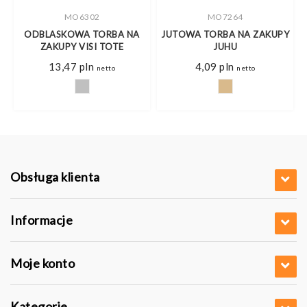
MO6302
MO7264
ODBLASKOWA TORBA NA
JUTOWA TORBA NA ZAKUPY
D
ZAKUPY VISI TOTE
JUHU
res
13,47
pln
4,09
pln
o
netto
netto
3 pln
7 pln
Obsługa klienta
Informacje
Moje konto
Kategorie