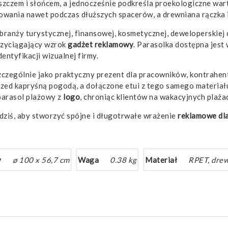
eszczem i słońcem, a jednocześnie podkreśla proekologiczne war
owania nawet podczas dłuższych spacerów, a drewniana rączka i
ranży turystycznej, finansowej, kosmetycznej, deweloperskiej 
przyciągający wzrok
gadżet
reklamowy
. Parasolka dostępna jest
entyfikacji wizualnej firmy.
czególnie jako praktyczny prezent dla pracowników, kontrahe
zed kapryśną pogodą, a dołączone etui z tego samego materiał
 parasol plażowy z
logo
, chroniąc klientów na wakacyjnych plaża
 dziś, aby stworzyć spójne i długotrwałe wrażenie
reklamowe
dl
y
ø 100 x 56,7 cm
Waga
0.38 kg
Materiał
RPET, dre