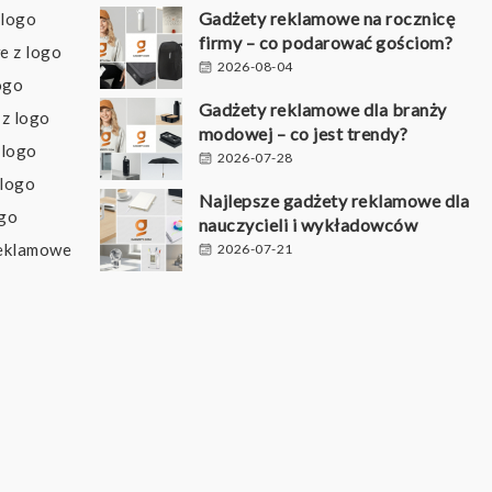
Gadżety reklamowe na rocznicę
 logo
firmy – co podarować gościom?
e z logo
2026-08-04
ogo
Gadżety reklamowe dla branży
z logo
modowej – co jest trendy?
 logo
2026-07-28
 logo
Najlepsze gadżety reklamowe dla
ogo
nauczycieli i wykładowców
reklamowe
2026-07-21