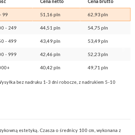
ość
Cena netto
Cena brutto
51,16
pln
62,93
pln
- 99
44,51
pln
54,75
pln
00 - 249
43,49
pln
53,49
pln
50 - 499
42,46
pln
52,23
pln
00 - 999
40,42
pln
49,71
pln
000+
ysyłka bez nadruku 1-3 dni robocze, z nadrukiem 5-10
szykowną estetyką. Czasza o średnicy 100 cm, wykonana z