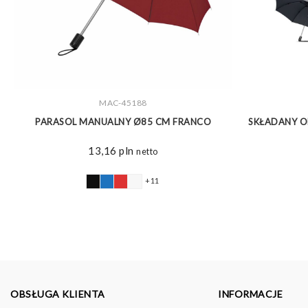
MAC-45188
ZOBACZ WIĘCEJ
PARASOL MANUALNY Ø85 CM FRANCO
SKŁADANY 
13,16
pln
netto
+11
OBSŁUGA KLIENTA
INFORMACJE