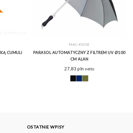
MAC-45202
ZOBACZ WIĘCEJ
ZKĄ CUMULI
PARASOL AUTOMATYCZNY Z FILTREM UV Ø100
CM ALAN
27,83
pln
netto
OSTATNIE WPISY