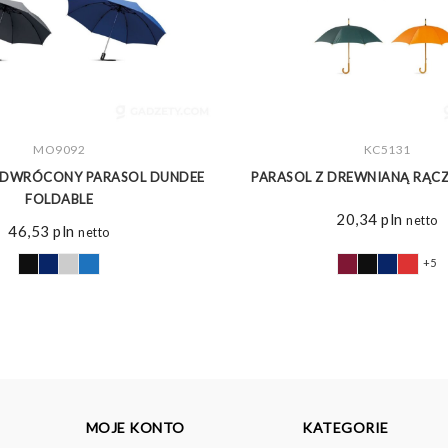
ZOBACZ WIĘCEJ
MO9092
ZOBACZ WIĘCEJ
KC5131
ODWRÓCONY PARASOL DUNDEE
PARASOL Z DREWNIANĄ RĄC
FOLDABLE
20,34
pln
netto
46,53
pln
netto
+5
MOJE KONTO
KATEGORIE