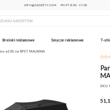
INFO@GADZETY.COM
PN-PT 8:00 - 17:00
ukiwarka
uktów
Breloki reklamowe
Smycze reklamowe
T-shi
czny ø100 cm RPET MALWINA
Par
MA
SKU:
51,1