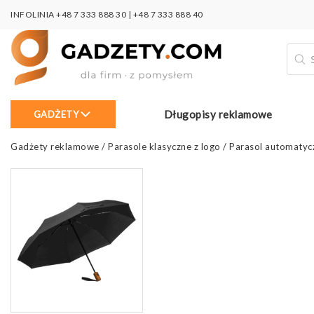
INFOLINIA
+48 7 333 888 30
|
+48 7 333 888 40
Wysz
prod
Długopisy reklamowe
GADŻETY
Gadżety reklamowe
/
Parasole klasyczne z logo
/
Parasol automaty