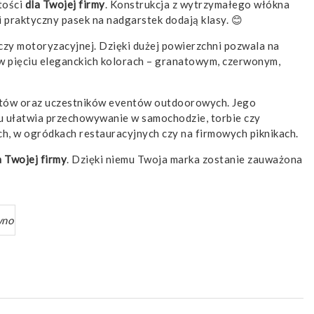
tości
dla Twojej firmy
. Konstrukcja z wytrzymałego włókna
 praktyczny pasek na nadgarstek dodają klasy. 😊
czy motoryzacyjnej. Dzięki dużej powierzchni pozwala na
 w pięciu eleganckich kolorach – granatowym, czerwonym,
ntów oraz uczestników eventów outdoorowych. Jego
u ułatwia przechowywanie w samochodzie, torbie czy
ch, w ogródkach restauracyjnych czy na firmowych piknikach.
a Twojej firmy
. Dzięki niemu Twoja marka zostanie zauważona
wno