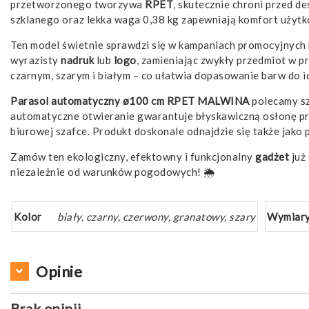
przetworzonego tworzywa
RPET
, skutecznie chroni przed d
szklanego oraz lekka waga 0,38 kg zapewniają komfort użytk
Ten model świetnie sprawdzi się w kampaniach promocyjnych b
wyrazisty
nadruk
lub
logo
, zamieniając zwykły przedmiot w 
czarnym, szarym i białym – co ułatwia dopasowanie barw do id
Parasol automatyczny ø100 cm RPET MALWINA
polecamy sz
automatyczne otwieranie gwarantuje błyskawiczną osłonę pr
biurowej szafce. Produkt doskonale odnajdzie się także jako
Zamów ten ekologiczny, efektowny i funkcjonalny
gadżet
już
niezależnie od warunków pogodowych! 🌦️
Kolor
biały, czarny, czerwony, granatowy, szary
Wymiar
Opinie
Brak opinii