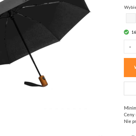
1
-
ilość
Paras
auto
ø100
cm
RPET
MAL
Minim
Ceny 
Nie p