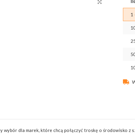
Il
1 
1
2
5
1
W
y wybór dla marek, które chcą połączyć troskę o środowisko z 