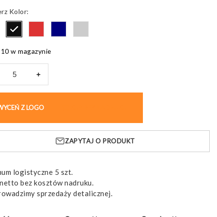
Kolor
610 w magazynie
+
ol
matyczny
WYCEŃ Z LOGO
KUP BEZ NADRUKU
ZAPYTAJ O PRODUKT
WINA
um logistyczne 5 szt.
netto bez kosztów nadruku.
rowadzimy sprzedaży detalicznej.