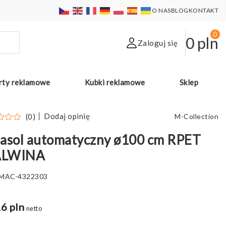
O NAS
BLOG
KONTAKT
0
0
pln
Zaloguj się
rty reklamowe
Kubki reklamowe
Sklep
Dodaj opinię
(0)
M-Collection
asol automatyczny ø100 cm RPET
LWINA
MAC-4322303
6 pln
netto