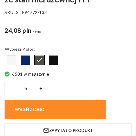
SKU:
STR94772-133
24,08 pln
netto
Kolor
6501 w magazynie
-
+
ilość
PHELPS.
Kubek
WYCEŃ Z LOGO
KUP BEZ NADRUKU
podróżny
470
ml
ZAPYTAJ O PRODUKT
ze