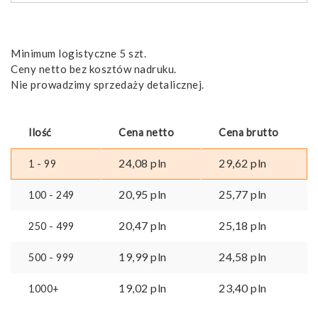
stali
nierdzewnej
i
PP
Minimum logistyczne 5 szt.
Ceny netto bez kosztów nadruku.
Nie prowadzimy sprzedaży detalicznej.
Ilość
Cena netto
Cena brutto
24,08
pln
29,62
pln
1 - 99
20,95
pln
25,77
pln
100 - 249
20,47
pln
25,18
pln
250 - 499
19,99
pln
24,58
pln
500 - 999
19,02
pln
23,40
pln
1000+