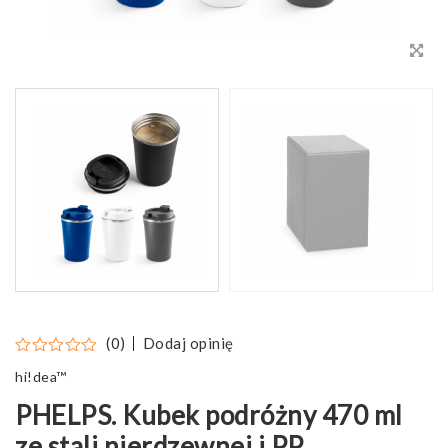
Dodaj opinię
(0)
hi!dea™
PHELPS. Kubek podróżny 470 ml
ze stali nierdzewnej i PP