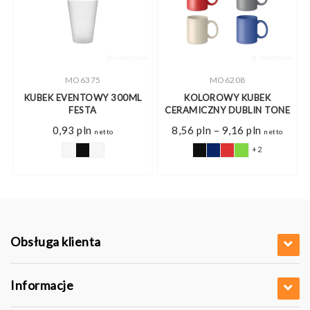
MO6375
MO6208
L
KUBEK EVENTOWY 300ML
KOLOROWY KUBEK
FESTA
CERAMICZNY DUBLIN TONE
Zakres
0,93
pln
8,56
pln
–
9,16
pln
netto
netto
cen:
od
+2
8,56 pln
do
9,16 pln
Obsługa klienta
Informacje