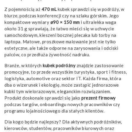
Z pojemnością aż
470 mL
kubek sprawdzi się w podróży, w
biurze, podczas konferencji czy na szlaku górskim. Jego
kompaktowe wymiary
ø90 × 150 mm
i ultralekka waga
około 31 g sprawiają, że łatwo mieści się w uchwycie
samochodowym, kieszeni bocznej plecaka lub torby na
laptopa. Matowe, proszkowe malowanie jest nie tylko
estetyczne, ale także odporne na zarysowania i odciski
palców, co przedłuża żywotność nadruku.
Branże, w których
kubek podróżny
znajdzie zastosowanie
promocyjne, to przede wszystkim turystyka, sport i fitness,
logistyka, automotive oraz sektor IT. Każda firma, która
dba o wizerunek i ekologię, może zastąpić jednorazowe
kubki tym wielorazowym, eleganckim rozwiązaniem.
Produkt doskonale sprawdzi się jako
prezent firmowy
podczas targów, onboardingu nowych pracowników czy
programu lojalnościowego dla stałych klientów.
Dla kogo będzie najlepszy? Dla aktywnych podróżników,
kierowców, studentów, pracowników biurowych oraz