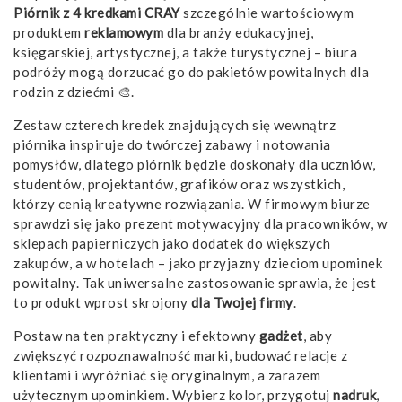
Piórnik z 4 kredkami CRAY
szczególnie wartościowym
produktem
reklamowym
dla branży edukacyjnej,
księgarskiej, artystycznej, a także turystycznej – biura
podróży mogą dorzucać go do pakietów powitalnych dla
rodzin z dziećmi 🎨.
Zestaw czterech kredek znajdujących się wewnątrz
piórnika inspiruje do twórczej zabawy i notowania
pomysłów, dlatego piórnik będzie doskonały dla uczniów,
studentów, projektantów, grafików oraz wszystkich,
którzy cenią kreatywne rozwiązania. W firmowym biurze
sprawdzi się jako prezent motywacyjny dla pracowników, w
sklepach papierniczych jako dodatek do większych
zakupów, a w hotelach – jako przyjazny dzieciom upominek
powitalny. Tak uniwersalne zastosowanie sprawia, że jest
to produkt wprost skrojony
dla Twojej firmy
.
Postaw na ten praktyczny i efektowny
gadżet
, aby
zwiększyć rozpoznawalność marki, budować relacje z
klientami i wyróżniać się oryginalnym, a zarazem
użytecznym upominkiem. Wybierz kolor, przygotuj
nadruk
,