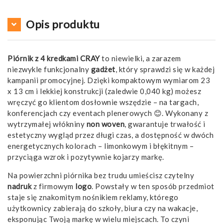
Opis produktu
Piórnik z 4 kredkami CRAY
to niewielki, a zarazem
niezwykle funkcjonalny
gadżet
, który sprawdzi się w każdej
kampanii promocyjnej. Dzięki kompaktowym wymiarom 23
x 13 cm i lekkiej konstrukcji (zaledwie 0,040 kg) możesz
wręczyć go klientom dosłownie wszędzie – na targach,
konferencjach czy eventach plenerowych 😊. Wykonany z
wytrzymałej włókniny
non woven
, gwarantuje trwałość i
estetyczny wygląd przez długi czas, a dostępność w dwóch
energetycznych kolorach – limonkowym i błękitnym –
przyciąga wzrok i pozytywnie kojarzy markę.
Na powierzchni piórnika bez trudu umieścisz czytelny
nadruk
z firmowym
logo
. Powstały w ten sposób przedmiot
staje się znakomitym nośnikiem reklamy, którego
użytkownicy zabierają do szkoły, biura czy na wakacje,
eksponując Twoją markę w wielu miejscach. To czyni