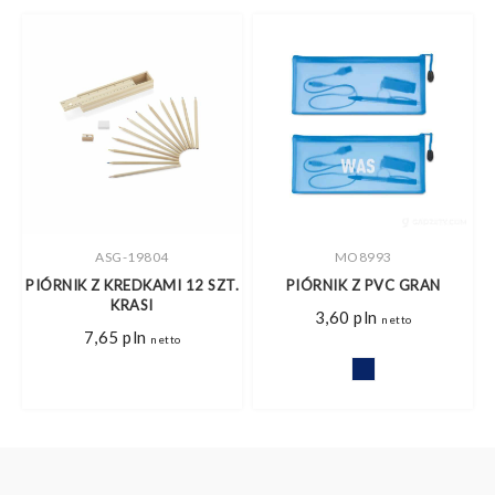
ASG-19804
MO8993
I,
PIÓRNIK Z KREDKAMI 12 SZT.
PIÓRNIK Z PVC GRAN
KRASI
3,60
pln
netto
7,65
pln
netto