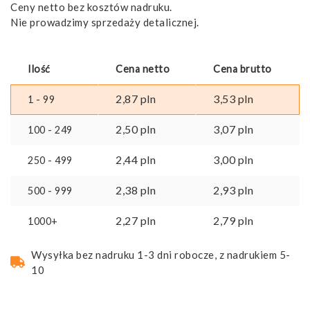
Ceny netto bez kosztów nadruku.
Nie prowadzimy sprzedaży detalicznej.
Ilość
Cena netto
Cena brutto
2,87
pln
3,53
pln
1 - 99
2,50
pln
3,07
pln
100 - 249
2,44
pln
3,00
pln
250 - 499
2,38
pln
2,93
pln
500 - 999
2,27
pln
2,79
pln
1000+
Wysyłka bez nadruku 1-3 dni robocze, z nadrukiem 5-
10