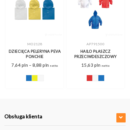
MO2128
AP791500
DZIECIĘCA PELERYNA PEVA
HAILO PŁASZCZ
PONCHIE
PRZECIWDESZCZOWY
Zakres
7,64
pln
–
8,88
pln
15,63
pln
netto
netto
cen:
s
od
7,64 pln
do
pln
8,88 pln
pln
Obsługa klienta