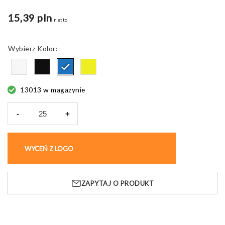
15,39 pln
netto
Kolor
13013 w magazynie
-
+
ilość
Płaszcz
przeciwdeszczowy
WYCEŃ Z LOGO
KUP BEZ NADRUKU
BLADO
ZAPYTAJ O PRODUKT