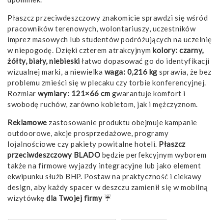
Płaszcz przeciwdeszczowy znakomicie sprawdzi się wśród
pracowników terenowych, wolontariuszy, uczestników
imprez masowych lub studentów podróżujących na uczelnię
w niepogodę. Dzięki czterem atrakcyjnym
kolory: czarny,
żółty, biały, niebieski
łatwo dopasować go do identyfikacji
wizualnej marki, a niewielka
waga: 0,216 kg
sprawia, że bez
problemu zmieści się w plecaku czy torbie konferencyjnej.
Rozmiar
wymiary: 121×66 cm
gwarantuje komfort i
swobodę ruchów, zarówno kobietom, jak i mężczyznom.
Reklamowe
zastosowanie produktu obejmuje kampanie
outdoorowe, akcje prosprzedażowe, programy
lojalnościowe czy pakiety powitalne hoteli.
Płaszcz
przeciwdeszczowy BLADO
będzie perfekcyjnym wyborem
także na firmowe wyjazdy integracyjne lub jako element
ekwipunku służb BHP. Postaw na praktyczność i ciekawy
design, aby każdy spacer w deszczu zamienił się w mobilną
wizytówkę
dla Twojej firmy
☔