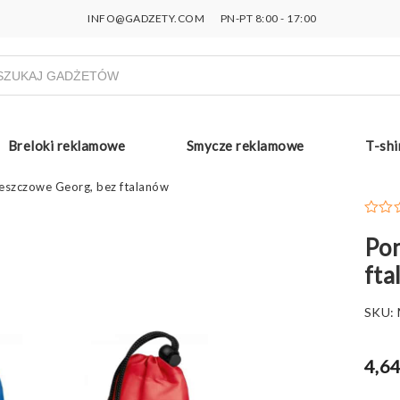
INFO@GADZETY.COM
PN-PT 8:00 - 17:00
ukiwarka
uktów
Breloki reklamowe
Smycze reklamowe
T-shi
eszczowe Georg, bez ftalanów
Pon
fta
SKU:
4,64