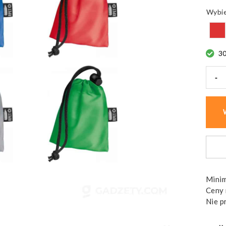
3
-
ilość
Ponc
przec
Georg
bez
ftala
Minim
Ceny 
Nie p