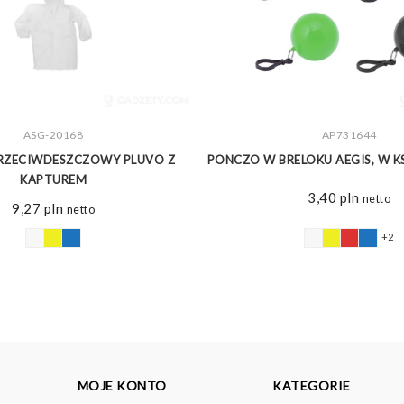
ZOBACZ WIĘCEJ
ASG-20168
ZOBACZ WIĘCEJ
AP731644
RZECIWDESZCZOWY PLUVO Z
PONCZO W BRELOKU AEGIS, W KS
KAPTUREM
3,40
pln
netto
9,27
pln
netto
+2
MOJE KONTO
KATEGORIE