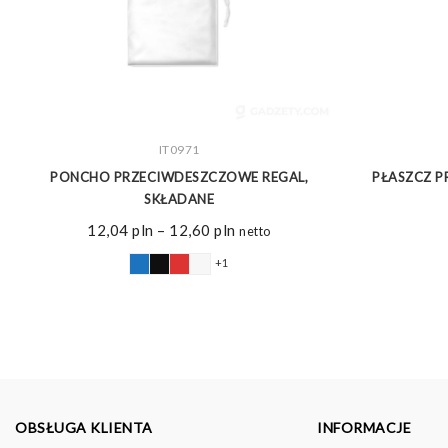
ZOBACZ WIĘCEJ
IT0971
PONCHO PRZECIWDESZCZOWE REGAL,
PŁASZCZ P
SKŁADANE
Zakres
12,04
pln
–
12,60
pln
netto
cen:
+1
od
12,04 pln
do
12,60 pln
OBSŁUGA KLIENTA
INFORMACJE