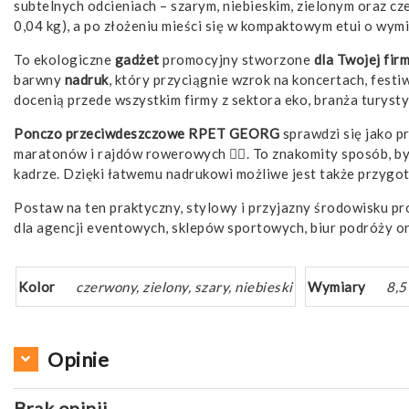
subtelnych odcieniach – szarym, niebieskim, zielonym oraz
0,04 kg), a po złożeniu mieści się w kompaktowym etui o wym
To ekologiczne
gadżet
promocyjny stworzone
dla Twojej fir
barwny
nadruk
, który przyciągnie wzrok na koncertach, fest
docenią przede wszystkim firmy z sektora eko, branża turys
Ponczo przeciwdeszczowe RPET GEORG
sprawdzi się jako p
maratonów i rajdów rowerowych 🚴‍♂️. To znakomity sposób, b
kadrze. Dzięki łatwemu nadrukowi możliwe jest także przygo
Postaw na ten praktyczny, stylowy i przyjazny środowisku pr
dla agencji eventowych, sklepów sportowych, biur podróży o
Kolor
czerwony, zielony, szary, niebieski
Wymiary
8,5
Opinie
Brak opinii