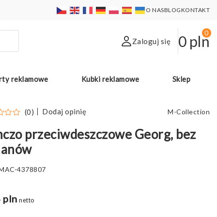
O NAS
BLOG
KONTAKT
0
0
pln
Zaloguj się
rty reklamowe
Kubki reklamowe
Sklep
Dodaj opinię
(0)
M-Collection
czo przeciwdeszczowe Georg, bez
lanów
MAC-4378807
 pln
netto