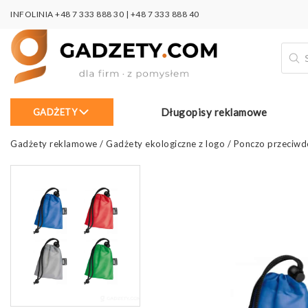
INFOLINIA
+48 7 333 888 30
|
+48 7 333 888 40
Wysz
prod
Długopisy reklamowe
GADŻETY
Gadżety reklamowe
/
Gadżety ekologiczne z logo
/
Ponczo przeciwd