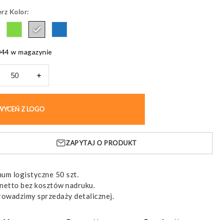
Kolor
044 w magazynie
+
zo
iwdeszczowe
WYCEŃ Z LOGO
KUP BEZ NADRUKU
,
nów
ZAPYTAJ O PRODUKT
um logistyczne 50 szt.
netto bez kosztów nadruku.
rowadzimy sprzedaży detalicznej.