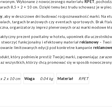
 czerwonym. Wykonane z nowoczesnego materiału
RPET
, pochodzą
iarach 8,5 × 2 × 10 cm. Dzięki temu bez trudu schowasz je w p
my
, aby w deszczowe dni budować rozpoznawalność marki. Na et
iwalach, targach branżowych czy eventach sportowych. Brak fta
tyczna, organizatorzy imprez plenerowych oraz marki modowe k
raktyczny prezent powitalny w hotelu, upominek dla uczestnikó
y stworzyć funkcjonalny i efektowny materiał
reklamowy
– Twoi 
towanie limitowanych edycji pod konkretne kampanie
reklamow
odukt, który podniesie prestiż Twojej marki, zapewniając zara
raz wszystkich, którzy chcą promować się w sposób nowoczesny
 x 2 x 10 cm
Waga
0.04 kg
Materiał
RPET