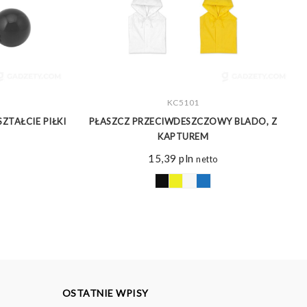
ZOBACZ WIĘCEJ
KC5101
ZTAŁCIE PIŁKI
PŁASZCZ PRZECIWDESZCZOWY BLADO, Z
KAPTUREM
15,39
pln
netto
OSTATNIE WPISY