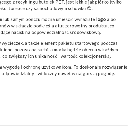
cego z recyklingu butelek PET, jest lekkie jak piórko (tylko
lecaku, torebce czy samochodowym schowku 😊.
ui lub samym ponczu można umieścić wyraziste
logo
albo
lanów w składzie podkreśla atut zdrowotny produktu, co
ładące nacisk na odpowiedzialność środowiskową.
w wycieczek, a także element pakietu startowego podczas
klienci pozostaną suchi, a marka będzie obecna w każdym
e
, co zwiększy ich unikalność i wartość kolekcjonerską.
zem wygodę i ochronę użytkownikom. To doskonałe rozwiązanie
, odpowiedzialny i widoczny nawet w najgorszą pogodę.