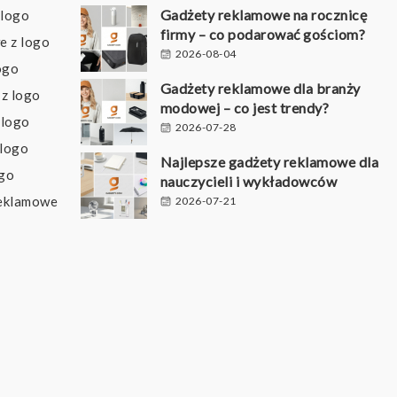
Gadżety reklamowe na rocznicę
 logo
firmy – co podarować gościom?
e z logo
2026-08-04
ogo
Gadżety reklamowe dla branży
z logo
modowej – co jest trendy?
 logo
2026-07-28
 logo
Najlepsze gadżety reklamowe dla
ogo
nauczycieli i wykładowców
reklamowe
2026-07-21