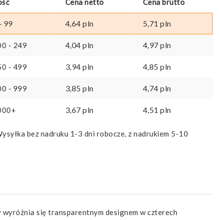
ość
Cena netto
Cena brutto
4,64
pln
5,71
pln
- 99
4,04
pln
4,97
pln
00 - 249
3,94
pln
4,85
pln
50 - 499
3,85
pln
4,74
pln
00 - 999
3,67
pln
4,51
pln
000+
ysyłka bez nadruku 1-3 dni robocze, z nadrukiem 5-10
y wyróżnia się transparentnym designem w czterech