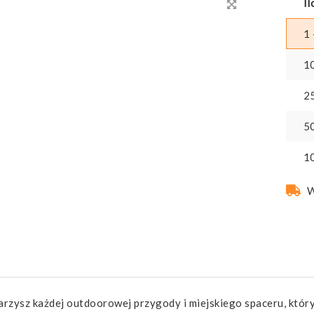
Il
1 
1
2
5
1
W
rzysz każdej outdoorowej przygody i miejskiego spaceru, któr