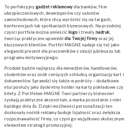
To perfekcyjny
gadżet
reklamowy
dla banków, firm
ubezpieczeniowych, deweloperów czy salonów
samochodowych, które chcą wyróżnić się na targach,
konferencjach lub spotkaniach biznesowych. Na przedniej
części portfela można umieścić
logo
i trwały
nadruk
,
tworząc praktyczne upominki
dla Twojej firmy
oraz jej
kluczowych klientów. Portfel MAGNE nadaje się też jako
elegancki prezent dla pracowników z okazji jubileuszu lub
programu motywacyjnego.
Produkt będzie najlepszy dla menedżerów, handlowców,
studentów oraz osób ceniących schludną organizację kart i
dokumentów. Sprawdzi się także w podróży – dodatkowe
etui posłuży jako dyskretny holder na karty pokładowe czy
bilety. Z Portfelem MAGNE Twoi partnerzy biznesowi
zyskają praktyczne akcesorium, a marka pozostanie z nimi
każdego dnia 👍. Dzięki możliwości personalizacji ten
doskonały nośnik reklamy buduje lojalność oraz zwiększa
rozpoznawalność firmy, co czyni go wyjątkowo skutecznym
elementem strategii promocyjnej.