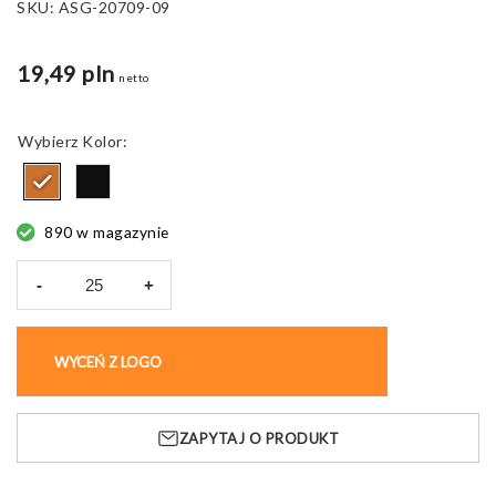
SKU:
ASG-20709-09
19,49 pln
netto
Kolor
890 w magazynie
-
+
ilość
Portfel
Magne
WYCEŃ Z LOGO
KUP BEZ NADRUKU
dwuczęściowy,
ekoskórzany
ZAPYTAJ O PRODUKT