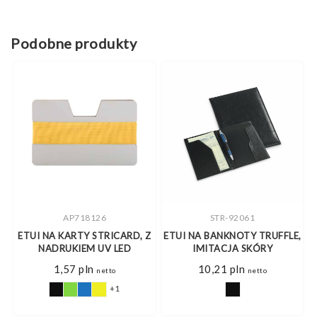
Podobne produkty
AP718126
STR-92061
ETUI NA KARTY STRICARD, Z
ETUI NA BANKNOTY TRUFFLE,
NADRUKIEM UV LED
IMITACJA SKÓRY
1,57
pln
10,21
pln
netto
netto
+1