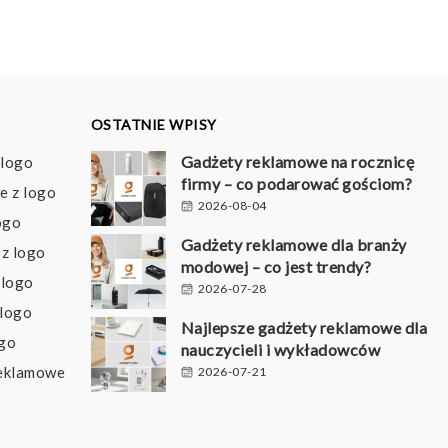
do
42,39 pln
OSTATNIE WPISY
Gadżety reklamowe na rocznicę
 logo
firmy – co podarować gościom?
e z logo
2026-08-04
ogo
Gadżety reklamowe dla branży
z logo
modowej – co jest trendy?
 logo
2026-07-28
 logo
Najlepsze gadżety reklamowe dla
ogo
nauczycieli i wykładowców
reklamowe
2026-07-21