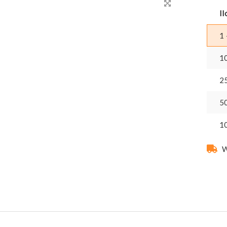
Il
1 
1
2
5
1
W