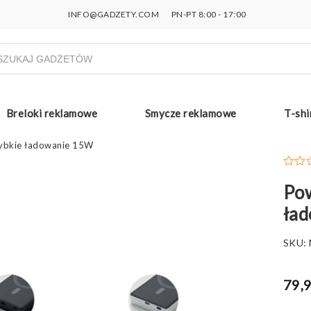
INFO@GADZETY.COM
PN-PT 8:00 - 17:00
ukiwarka
uktów
Breloki reklamowe
Smycze reklamowe
T-shi
ybkie ładowanie 15W
Po
ła
SKU:
79,9