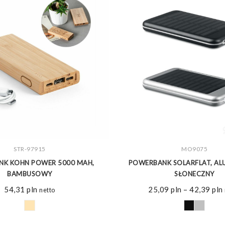
ZOBACZ WIĘCEJ
STR-97915
ZOBACZ WIĘCEJ
MO9075
K KOHN POWER 5000 MAH,
POWERBANK SOLARFLAT, AL
BAMBUSOWY
SŁONECZNY
54,31
pln
25,09
pln
–
42,39
pln
netto