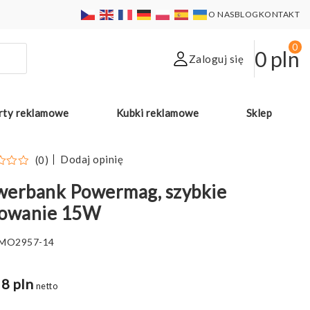
O NAS
BLOG
KONTAKT
0
0
pln
Zaloguj się
rty reklamowe
Kubki reklamowe
Sklep
Dodaj opinię
(0)
werbank Powermag, szybkie
dowanie 15W
MO2957-14
8 pln
netto