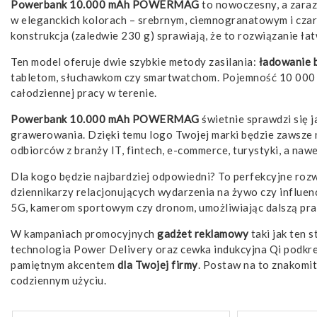
Powerbank 10.000 mAh POWERMAG
to nowoczesny, a zara
w eleganckich kolorach – srebrnym, ciemnogranatowym i czar
konstrukcja (zaledwie 230 g) sprawiają, że to rozwiązanie łat
Ten model oferuje dwie szybkie metody zasilania:
ładowanie
tabletom, słuchawkom czy smartwatchom. Pojemność 10 000 m
całodziennej pracy w terenie.
Powerbank 10.000 mAh POWERMAG
świetnie sprawdzi się 
grawerowania. Dzięki temu logo Twojej marki będzie zawsze n
odbiorców z branży IT, fintech, e-commerce, turystyki, a nawe
Dla kogo będzie najbardziej odpowiedni? To perfekcyjne roz
dziennikarzy relacjonujących wydarzenia na żywo czy influe
5G, kamerom sportowym czy dronom, umożliwiając dalszą pra
W kampaniach promocyjnych
gadżet reklamowy
taki jak ten
technologia Power Delivery oraz cewka indukcyjna Qi podkre
pamiętnym akcentem
dla Twojej firmy
. Postaw na to znakomit
codziennym użyciu.