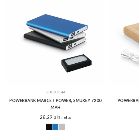
ZOBACZ WIĘCEJ
STR-97344
0
POWERBANK MARCET POWER, SMUKŁY 7200
POWERBAN
MAH
28,29
pln
netto