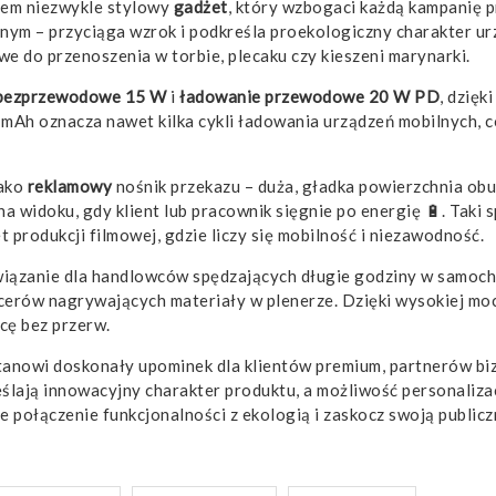
zem niezwykle stylowy
gadżet
, który wzbogaci każdą kampanię 
nym – przyciąga wzrok i podkreśla proekologiczny charakter ur
we do przenoszenia w torbie, plecaku czy kieszeni marynarki.
 bezprzewodowe 15 W
i
ładowanie przewodowe 20 W PD
, dzięk
Ah oznacza nawet kilka cykli ładowania urządzeń mobilnych, c
jako
reklamowy
nośnik przekazu – duża, gładka powierzchnia o
a widoku, gdy klient lub pracownik sięgnie po energię 🔋. Taki
t produkcji filmowej, gdzie liczy się mobilność i niezawodność.
wiązanie dla handlowców spędzających długie godziny w samoch
ncerów nagrywających materiały w plenerze. Dzięki wysokiej m
cę bez przerw.
 stanowi doskonały upominek dla klientów premium, partnerów
ślają innowacyjny charakter produktu, a możliwość personaliza
e połączenie funkcjonalności z ekologią i zaskocz swoją public