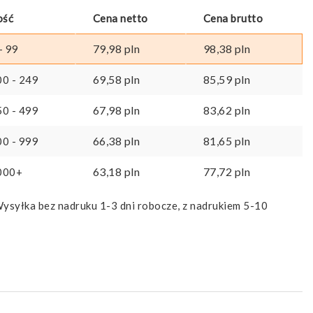
ość
Cena netto
Cena brutto
79,98
pln
98,38
pln
- 99
69,58
pln
85,59
pln
00 - 249
67,98
pln
83,62
pln
50 - 499
66,38
pln
81,65
pln
00 - 999
63,18
pln
77,72
pln
000+
ysyłka bez nadruku 1-3 dni robocze, z nadrukiem 5-10