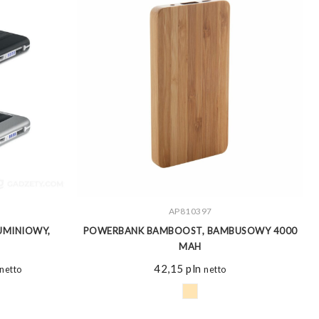
ZOBACZ WIĘCEJ
AP810397
UMINIOWY,
POWERBANK BAMBOOST, BAMBUSOWY 4000
B
MAH
Zakres
42,15
pln
netto
netto
cen:
od
25,09 pln