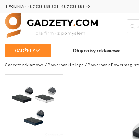
INFOLINIA
+48 7 333 888 30
|
+48 7 333 888 40
Wysz
prod
Długopisy reklamowe
GADŻETY
Gadżety reklamowe
/
Powerbanki z logo
/
Powerbank Powermag, sz