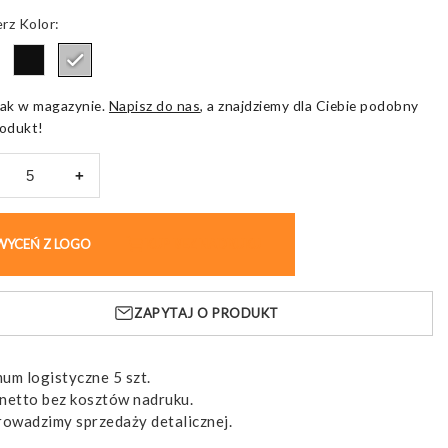
Kolor
ak w magazynie.
Napisz do nas
, a znajdziemy dla Ciebie podobny
odukt!
+
rbank
rmag,
WYCEŃ Z LOGO
KUP BEZ NADRUKU
ie
anie
ZAPYTAJ O PRODUKT
um logistyczne 5 szt.
netto bez kosztów nadruku.
rowadzimy sprzedaży detalicznej.