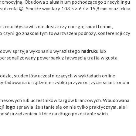
promocyjną. Obudowa z aluminium pochodzącego z recyklingu
ządzenia 😊. Smukłe wymiary 103,5 × 67 × 15,8 mm oraz lekka
i czemu błyskawicznie dostarczy energię smartfonom,
o czyni go znakomitym towarzyszem podróży, konferencji czy
budowy sprzyja wykonaniu wyrazistego
nadruk
u lub
 spersonalizowany powerbank z łatwością trafia w gusta
odzie, studentów uczestniczących w wykładach online,
ocy ładowania urządzenie szybko przywróci życie smartfonom
 biznesowych lub uczestników targów branżowych. Wbudowana
cji
logo
sprawia, że stanie się on nie tylko praktycznym, ale i
zność urządzeniem, które na długo pozostanie w ich