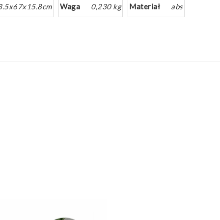
3.5x67x15.8cm
Waga
0,230 kg
Materiał
abs