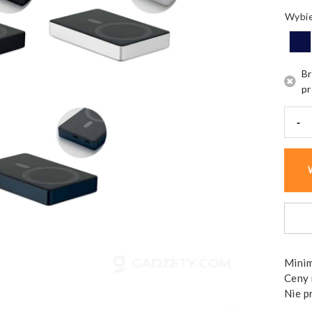
Br
pr
-
ilość
Powe
Powe
szybk
ładow
15W
Minim
Ceny 
Nie p