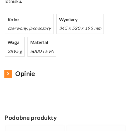
lotnisku.
Kolor
Wymiary
czerwony, jasnoszary
345 x 520 x 195 mm
Waga
Materiał
2895 g
600D i EVA
Opinie
Podobne produkty