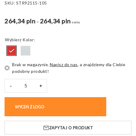
SKU:
STR92115-105
264,34 pln
264,34 pln
Zakres
–
netto
cen:
od
Kolor
264,34 pln
do
292,75 pln
Brak w magazynie.
Napisz do nas
, a znajdziemy dla Ciebie
podobny produkt!
-
+
ilość
PUEBLA.
Walizka
WYCEŃ Z LOGO
KUP BEZ NADRUKU
z
600D
i
ZAPYTAJ O PRODUKT
EVA