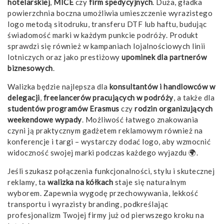
hotelarskiej
,
MICE
czy
firm spedycyjnych
. Duża, gładka
powierzchnia boczna umożliwia umieszczenie wyrazistego
logo metodą sitodruku, transferu DTF lub haftu, budując
świadomość marki w każdym punkcie podróży. Produkt
sprawdzi się również w kampaniach lojalnościowych linii
lotniczych oraz jako prestiżowy
upominek dla partnerów
biznesowych
.
Walizka będzie najlepsza dla
konsultantów i handlowców w
delegacji
,
freelancerów pracujących w podróży
, a także dla
studentów programów Erasmus
czy
rodzin organizujących
weekendowe wypady
. Możliwość łatwego znakowania
czyni ją praktycznym gadżetem reklamowym również na
konferencje i targi – wystarczy dodać logo, aby wzmocnić
widoczność swojej marki podczas każdego wyjazdu 🌍.
Jeśli szukasz połączenia funkcjonalności, stylu i skutecznej
reklamy, ta
walizka na kółkach
staje się naturalnym
wyborem. Zapewnia wygodę przechowywania, lekkość
transportu i wyrazisty branding, podkreślając
profesjonalizm Twojej firmy już od pierwszego kroku na