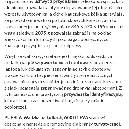
Ergonomiczny
uchwyt z przyciskiem
i teleskopową rączką z
aluminium pozwala na płynne dopasowanie jej długości do
wzrostu użytkownika, a ciche, kauczukowe kółka sprawiają,
że prowadzenie walizki po lotniskowych korytarzach to
czysta przyjemność 😊. Wymiary
345 × 520 × 195 mm
oraz
waga zaledwie
2895 g
pozwalają zabrać ją na pokład
większości linii lotniczych jako bagaż podręczny, co
znacząco przyspiesza proces odprawy.
Wnętrze walizki wyściełane jest miękką podszewką, a
dodatkowa
półsztywna komora frontowa
zabezpiecza
laptopa lub dokumenty, zapewniając szybki dostęp w
trakcie kontroli bezpieczeństwa. System elastycznych
pasów spinających stabilizuje odzież, a zapinane kieszenie
z siatki pomagają zapanować nad drobnymi akcesoriami. Z
tyłu umieszczono praktyczną
przywieszkę identyfikacyjną
,
która skraca czas poszukiwań bagażu przy taśmie
odbiorczej.
PUEBLA. Walizka na kółkach, 600D i EVA
stanowi
doskonałe narzędzie promocyjne dla branży
turystycznej
,