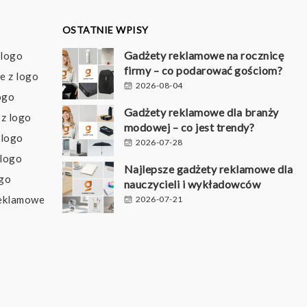
OSTATNIE WPISY
Gadżety reklamowe na rocznicę
 logo
firmy – co podarować gościom?
e z logo
2026-08-04
ogo
Gadżety reklamowe dla branży
z logo
modowej – co jest trendy?
 logo
2026-07-28
 logo
Najlepsze gadżety reklamowe dla
ogo
nauczycieli i wykładowców
reklamowe
2026-07-21