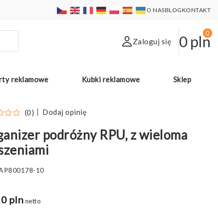
O NAS
BLOG
KONTAKT
0
0
pln
Zaloguj się
rty reklamowe
Kubki reklamowe
Sklep
Dodaj opinię
(0)
anizer podróżny RPU, z wieloma
szeniami
AP800178-10
0 pln
netto