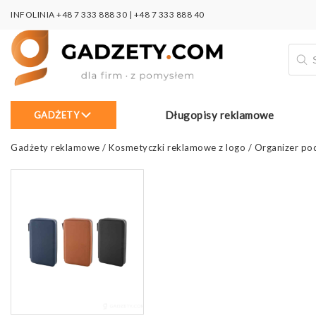
INFOLINIA
+48 7 333 888 30
|
+48 7 333 888 40
Wysz
prod
Długopisy reklamowe
GADŻETY
Gadżety reklamowe
/
Kosmetyczki reklamowe z logo
/
Organizer pod