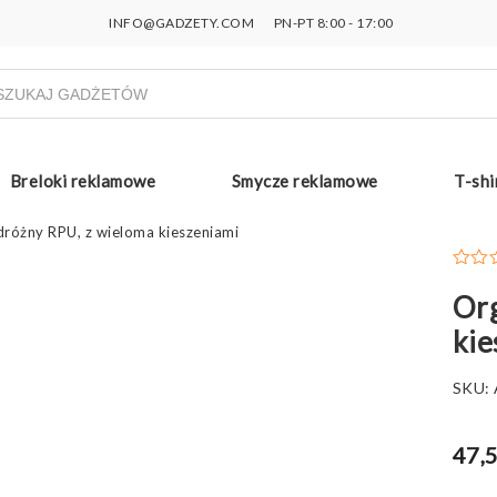
INFO@GADZETY.COM
PN-PT 8:00 - 17:00
ukiwarka
uktów
Breloki reklamowe
Smycze reklamowe
T-shi
różny RPU, z wieloma kieszeniami
Org
kie
SKU:
47,5