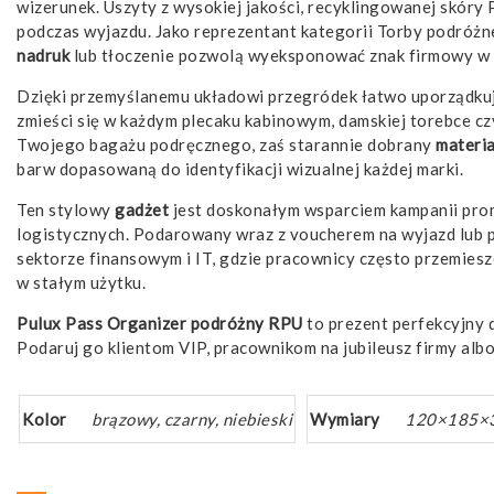
wizerunek. Uszyty z wysokiej jakości, recyklingowanej skóry
podczas wyjazdu. Jako reprezentant kategorii Torby podróżn
nadruk
lub tłoczenie pozwolą wyeksponować znak firmowy w
Dzięki przemyślanemu układowi przegródek łatwo uporządkuje
zmieści się w każdym plecaku kabinowym, damskiej torebce cz
Twojego bagażu podręcznego, zaś starannie dobrany
materia
barw dopasowaną do identyfikacji wizualnej każdej marki.
Ten stylowy
gadżet
jest doskonałym wsparciem kampanii promoc
logistycznych. Podarowany wraz z voucherem na wyjazd lub pa
sektorze finansowym i IT, gdzie pracownicy często przemiesz
w stałym użytku.
Pulux Pass Organizer podróżny RPU
to prezent perfekcyjny 
Podaruj go klientom VIP, pracownikom na jubileusz firmy a
Kolor
brązowy, czarny, niebieski
Wymiary
120×185×