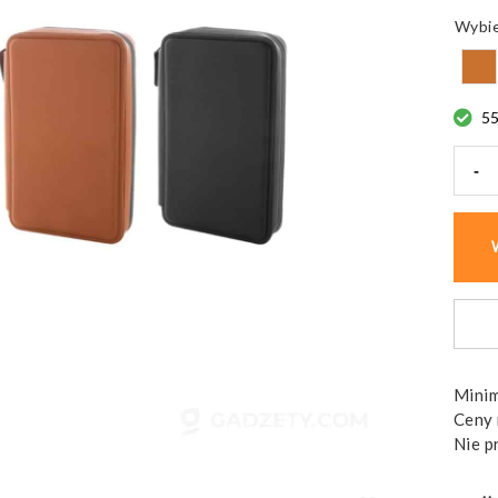
55
-
ilość
Organ
podr
RPU,
z
wiel
kiesz
Minim
Ceny 
Nie p