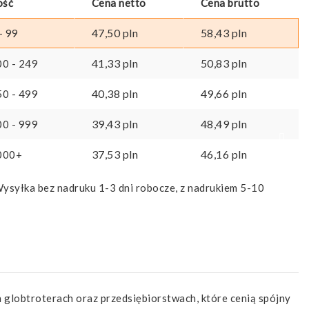
ość
Cena netto
Cena brutto
47,50
pln
58,43
pln
- 99
41,33
pln
50,83
pln
00 - 249
40,38
pln
49,66
pln
50 - 499
39,43
pln
48,49
pln
00 - 999
37,53
pln
46,16
pln
000+
ysyłka bez nadruku 1-3 dni robocze, z nadrukiem 5-10
 globtroterach oraz przedsiębiorstwach, które cenią spójny