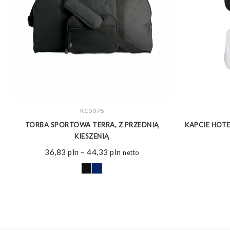
ZOBACZ WIĘCEJ
KC5078
U
TORBA SPORTOWA TERRA, Z PRZEDNIĄ
KAPCIE HOTE
KIESZENIĄ
Zakres
36,83
pln
–
44,33
pln
netto
cen:
od
36,83 pln
do
44,33 pln