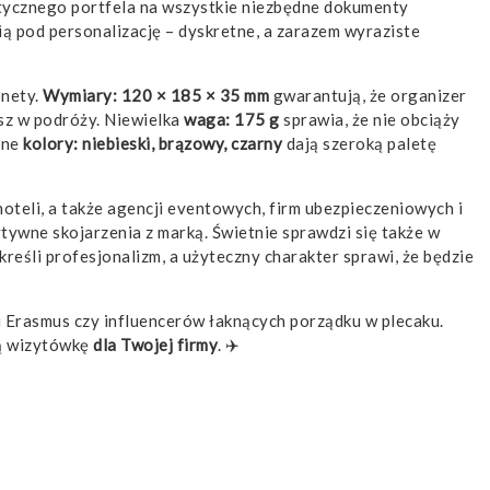
aktycznego portfela na wszystkie niezbędne dokumenty
ią pod personalizację – dyskretne, a zarazem wyraziste
onety.
Wymiary: 120 × 185 × 35 mm
gwarantują, że organizer
sz w podróży. Niewielka
waga: 175 g
sprawia, że nie obciąży
pne
kolory: niebieski, brązowy, czarny
dają szeroką paletę
hoteli, a także agencji eventowych, firm ubezpieczeniowych i
tywne skojarzenia z marką. Świetnie sprawdzi się także w
reśli profesjonalizm, a użyteczny charakter sprawi, że będzie
 Erasmus czy influencerów łaknących porządku w plecaku.
ną wizytówkę
dla Twojej firmy
. ✈️