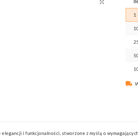
Il
1 
1
2
5
1
W
 elegancji i funkcjonalności, stworzone z myślą o wymagających