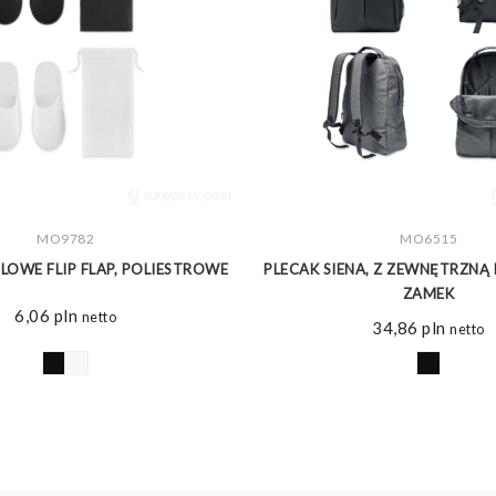
ZOBACZ WIĘCEJ
MO9782
ZOBACZ WIĘCEJ
MO6515
LOWE FLIP FLAP, POLIESTROWE
PLECAK SIENA, Z ZEWNĘTRZNĄ 
ZAMEK
6,06
pln
netto
34,86
pln
netto