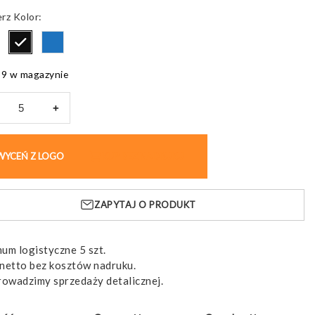
Kolor
9 w magazynie
+
izer
óżny
WYCEŃ Z LOGO
KUP BEZ NADRUKU
oma
ZAPYTAJ O PRODUKT
eniami
um logistyczne 5 szt.
netto bez kosztów nadruku.
rowadzimy sprzedaży detalicznej.