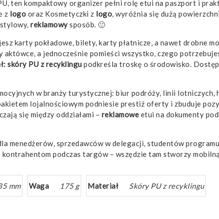
 PU, ten kompaktowy organizer pełni rolę etui na paszport i pr
e z
logo
oraz Kosmetyczki z
logo
, wyróżnia się dużą powierzchn
 stylowy,
reklamowy
sposób. 🙂
sz karty pokładowe, bilety, karty płatnicze, a nawet drobne m
y aktówce, a jednocześnie pomieści wszystko, czego potrzebuje
ł: skóry PU z recyklingu
podkreśla troskę o środowisko. Dostę
yjnych w branży turystycznej: biur podróży, linii lotniczych, 
kietem lojalnościowym podniesie prestiż oferty i zbuduje pozy
czają się między oddziałami –
reklamowe
etui na dokumenty podk
dla menedżerów, sprzedawców w delegacji, studentów programu
lbo kontrahentom podczas targów – wszędzie tam stworzy mobil
35 mm
Waga
175 g
Materiał
Skóry PU z recyklingu