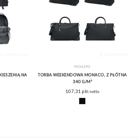
ZOBACZ WIĘCEJ
MO6292
KIESZENIĄ NA
TORBA WEEKENDOWA MONACO, Z PŁÓTNA
340 G/M²
107,31
pln
netto