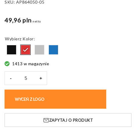
SKU:
AP864050-05
49,96 pln
netto
Kolor
1413 w magazynie
-
+
ilość
Power
bank
WYCEŃ Z LOGO
KUP BEZ NADRUKU
RaluTen,
aluminium
z
ZAPYTAJ O PRODUKT
recyklingu