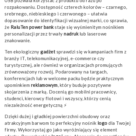
USB pozwala korzystać z produktu od razu po
rozpakowaniu. Dostępność czterech kolorów – czarnego,
srebrnego, niebieskiego i czerwonego – ułatwia
dopasowanie do identyfikacji wizualnej marki, co sprawia,
że
RaluTen power bank
staje się wyśmienitym nośnikiem
personalizacji przez trwały
nadruk
lub laserowe
znakowanie.
Ten ekologiczny
gadżet
sprawdzi się w kampaniach firm z
branży IT, telekomunikacyjnej, e-commerce czy
turystycznej, ale również w organizacjach promujących
zrównoważony rozwój. Podarowany na targach,
konferencjach lub w welcome packu będzie praktycznym
upominkiem
reklamowym
, który buduje pozytywne
skojarzenia z marką. Docenią go mobilni pracownicy,
studenci, kierowcy flotowi i wszyscy, którzy cenią
niezależność energetyczną ⚡
Dzięki dużej i gładkiej powierzchni obudowy oraz
atrakcyjnym barwom to perfekcyjny nośnik
logo
dla Twojej
firmy. Wykorzystaj go jako wyróżniający się element