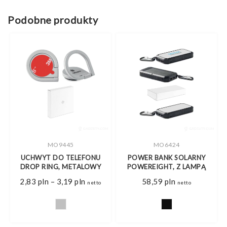
Podobne produkty
MO9445
MO6424
UCHWYT DO TELEFONU
POWER BANK SOLARNY
DROP RING, METALOWY
POWEREIGHT, Z LAMPĄ
Zakres
2,83
pln
–
3,19
pln
58,59
pln
netto
netto
cen:
od
2,83 pln
do
3,19 pln