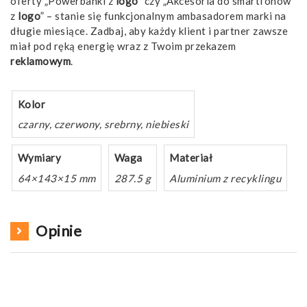
oferty „Powerbanki z
logo
” czy „Akcesoria do smartfonów
z
logo
” – stanie się funkcjonalnym ambasadorem marki na
długie miesiące. Zadbaj, aby każdy klient i partner zawsze
miał pod ręką energię wraz z Twoim przekazem
reklamowym
.
Kolor
czarny, czerwony, srebrny, niebieski
Wymiary
Waga
Materiał
64×143×15 mm
287.5 g
Aluminium z recyklingu
Opinie