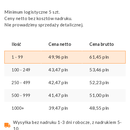
Minimum logistyczne 5 szt.
Ceny netto bez kosztów nadruku.
Nie prowadzimy sprzedaży detalicznej.
Ilość
Cena netto
Cena brutto
49,96
pln
61,45
pln
1 - 99
43,47
pln
53,46
pln
100 - 249
42,47
pln
52,23
pln
250 - 499
41,47
pln
51,00
pln
500 - 999
39,47
pln
48,55
pln
1000+
Wysyłka bez nadruku 1-3 dni robocze, z nadrukiem 5-
10