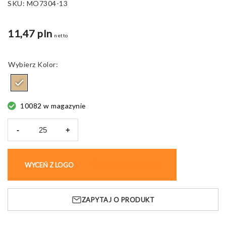
SKU:
MO7304-13
11,47 pln
netto
Kolor
10082 w magazynie
-
+
ilość
Karteczki
Recyclopad
WYCEŃ Z LOGO
KUP BEZ NADRUKU
papierowe
z
recyklingu
ZAPYTAJ O PRODUKT