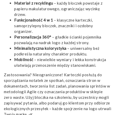
Materiał z recyklingu
– każdy bloczek powstaje z
papieru makulaturowego, ograniczając wycinkę
drzew.
Funkcjonalność 4 w 1
– klasyczne karteczki,
samoprzylepny bloczek, znaczniki i ozdobny
organizer.
Personalizacja 360°
– gładkie ścianki pojemnika
pozwalają na nadruk logo z każdej strony.
Minimalistyczna kolorystyka
– uniwersalny beż
podkreśla naturalny charakter produktu.
Mobilność
– niewielkie wymiary i lekka konstrukcja
ułatwiają przenoszenie między stanowiskami.
Zastosowania? Nieograniczone! Karteczki posłużą do
sporządzania notatek ze spotkań, oznaczania stron w
dokumentach, tworzenia list zadań, planowania sprintów w
metodologii Agile czy oznaczania produktów w sklepie
zero waste. Użyj bloczka na szkoleniu, by uczestnicy mogli
zapisywać pytania, albo podaruj go klientom przy odbiorze
ekologicznych przesyłek – każde spojrzenie na logo utrwali
Twoją markę. 🌿