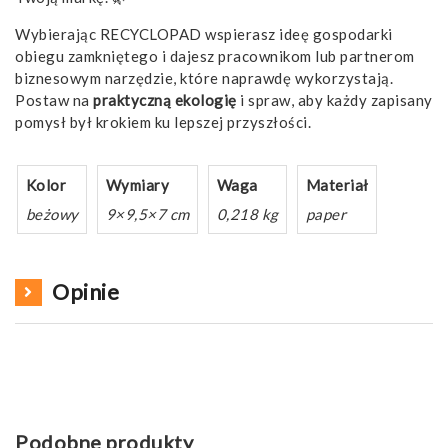
Wybierając RECYCLOPAD wspierasz ideę gospodarki
obiegu zamkniętego i dajesz pracownikom lub partnerom
biznesowym narzędzie, które naprawdę wykorzystają.
Postaw na
praktyczną ekologię
i spraw, aby każdy zapisany
pomysł był krokiem ku lepszej przyszłości.
Kolor
Wymiary
Waga
Materiał
beżowy
9×9,5×7 cm
0,218 kg
paper
Opinie
Podobne produkty