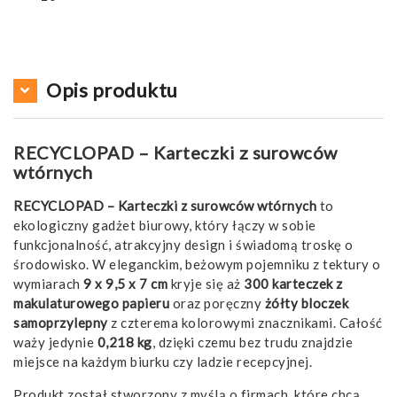
Opis produktu
RECYCLOPAD – Karteczki z surowców
wtórnych
RECYCLOPAD – Karteczki z surowców wtórnych
to
ekologiczny gadżet biurowy, który łączy w sobie
funkcjonalność, atrakcyjny design i świadomą troskę o
środowisko. W eleganckim, beżowym pojemniku z tektury o
wymiarach
9 x 9,5 x 7 cm
kryje się aż
300 karteczek z
makulaturowego papieru
oraz poręczny
żółty bloczek
samoprzylepny
z czterema kolorowymi znacznikami. Całość
waży jedynie
0,218 kg
, dzięki czemu bez trudu znajdzie
miejsce na każdym biurku czy ladzie recepcyjnej.
Produkt został stworzony z myślą o firmach, które chcą