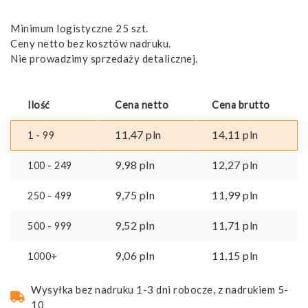
Minimum logistyczne 25 szt.
Ceny netto bez kosztów nadruku.
Nie prowadzimy sprzedaży detalicznej.
Ilość
Cena netto
Cena brutto
11,47
pln
14,11
pln
1 - 99
9,98
pln
12,27
pln
100 - 249
9,75
pln
11,99
pln
250 - 499
9,52
pln
11,71
pln
500 - 999
9,06
pln
11,15
pln
1000+
Wysyłka bez nadruku 1-3 dni robocze, z nadrukiem 5-
10