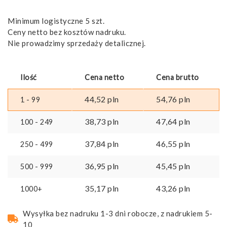
Minimum logistyczne 5 szt.
Ceny netto bez kosztów nadruku.
Nie prowadzimy sprzedaży detalicznej.
Ilość
Cena netto
Cena brutto
44,52
pln
54,76
pln
1 - 99
38,73
pln
47,64
pln
100 - 249
37,84
pln
46,55
pln
250 - 499
36,95
pln
45,45
pln
500 - 999
35,17
pln
43,26
pln
1000+
Wysyłka bez nadruku 1-3 dni robocze, z nadrukiem 5-
10