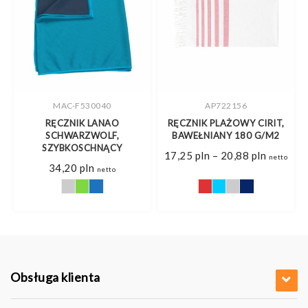
MAC-F530040
AP722156
RĘCZNIK LANAO
RĘCZNIK PLAŻOWY CIRIT,
Y
SCHWARZWOLF,
BAWEŁNIANY 180 G/M2
SZYBKOSCHNĄCY
Zakres
17,25
pln
–
20,88
pln
netto
cen:
34,20
pln
netto
od
17,25 pl
do
20,88 pl
Obsługa klienta