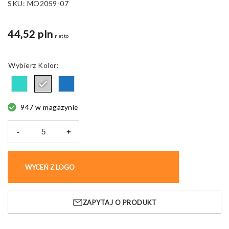
SKU:
MO2059-07
44,52 pln
netto
Kolor
947 w magazynie
-
+
ilość
Ręcznik
Seaqual
WYCEŃ Z LOGO
KUP BEZ NADRUKU
Sand,
żakardowy
70x140
ZAPYTAJ O PRODUKT
cm