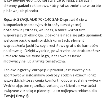
waży jedynie 460 g, co sprawia, że to lekki, a zarazem
chłonny
gadżet
reklamowy, który łatwo zmieścisz w torbie
plażowej lub plecaku.
Ręcznik SEAQUAL® 70×140 SAND
sprawdzi się w
kampaniach promocyjnych branży turystycznej,
hotelarskiej, fitness, wellness, a także wśród firm
wspierających ekologię. Doskonale nada się jako upominek
welcome pack w nadmorskich kurortach, element
wyposażenia jachtów czy prestiżowy gratis do karnetów
na siłownię. Dzięki wysokiej powierzchni do druku możesz
umieścić tam nie tylko
logo
, lecz również hasło
motywacyjne lub grafikę tematyczną.
Ten ekologiczny, europejski produkt jest świetny dla
sportowców, miłośników podróży, rodzin z dziećmi oraz
wszystkich, którzy cenią komfort i odpowiedzialne wybory.
Wybierając ten ręcznik, przekazujesz klientom wartości
związane z troską o planetę – a to najlepsza reklama
dla
Twojej firmy
😊.