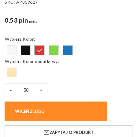
SKU:
AP809627
0,53 pln
netto
Kolor
Kolor dodatkowy
-
+
ilość
Długopis
Relact
WYCEŃ Z LOGO
KUP BEZ NADRUKU
Scrib
z
niebieskim
ZAPYTAJ O PRODUKT
wkładem