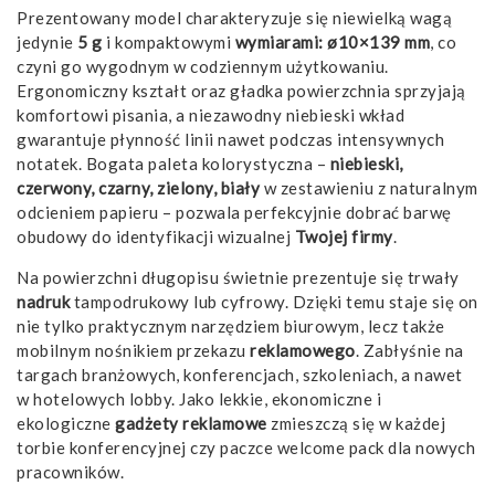
Prezentowany model charakteryzuje się niewielką wagą
jedynie
5 g
i kompaktowymi
wymiarami: ø10×139 mm
, co
czyni go wygodnym w codziennym użytkowaniu.
Ergonomiczny kształt oraz gładka powierzchnia sprzyjają
komfortowi pisania, a niezawodny niebieski wkład
gwarantuje płynność linii nawet podczas intensywnych
notatek. Bogata paleta kolorystyczna –
niebieski,
czerwony, czarny, zielony, biały
w zestawieniu z naturalnym
odcieniem papieru – pozwala perfekcyjnie dobrać barwę
obudowy do identyfikacji wizualnej
Twojej firmy
.
Na powierzchni długopisu świetnie prezentuje się trwały
nadruk
tampodrukowy lub cyfrowy. Dzięki temu staje się on
nie tylko praktycznym narzędziem biurowym, lecz także
mobilnym nośnikiem przekazu
reklamowego
. Zabłyśnie na
targach branżowych, konferencjach, szkoleniach, a nawet
w hotelowych lobby. Jako lekkie, ekonomiczne i
ekologiczne
gadżety reklamowe
zmieszczą się w każdej
torbie konferencyjnej czy paczce welcome pack dla nowych
pracowników.