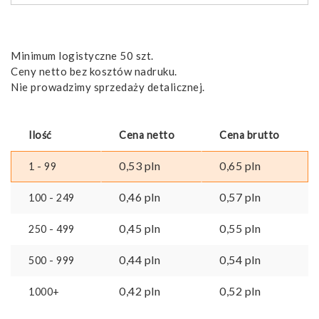
Minimum logistyczne 50 szt.
Ceny netto bez kosztów nadruku.
Nie prowadzimy sprzedaży detalicznej.
Ilość
Cena netto
Cena brutto
0,53
pln
0,65
pln
1 - 99
0,46
pln
0,57
pln
100 - 249
0,45
pln
0,55
pln
250 - 499
0,44
pln
0,54
pln
500 - 999
0,42
pln
0,52
pln
1000+