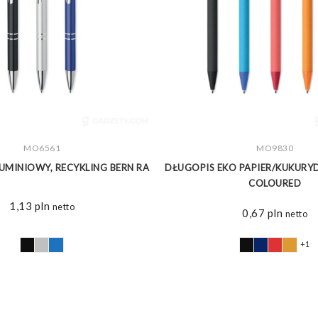
ZOBACZ WIĘCEJ
MO6561
ZOBACZ WIĘCEJ
MO9830
UMINIOWY, RECYKLING BERN RA
DŁUGOPIS EKO PAPIER/KUKUR
COLOURED
1,13
pln
netto
0,67
pln
netto
+1