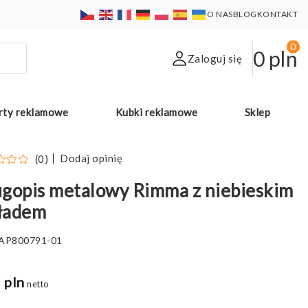
O NAS
BLOG
KONTAKT
0
0
pln
Zaloguj się
rty reklamowe
Kubki reklamowe
Sklep
Dodaj opinię
(0)
gopis metalowy Rimma z niebieskim
ładem
AP800791-01
 pln
netto