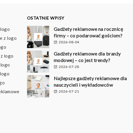
OSTATNIE WPISY
Gadżety reklamowe na rocznicę
 logo
firmy – co podarować gościom?
e z logo
2026-08-04
ogo
Gadżety reklamowe dla branży
z logo
modowej – co jest trendy?
 logo
2026-07-28
 logo
Najlepsze gadżety reklamowe dla
ogo
nauczycieli i wykładowców
reklamowe
2026-07-21