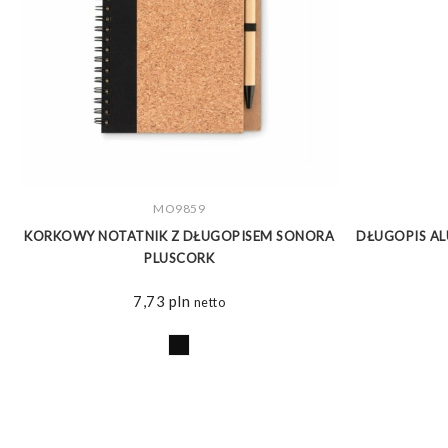
ZOBACZ WIĘCEJ
MO9859
KORKOWY NOTATNIK Z DŁUGOPISEM SONORA
DŁUGOPIS AL
PLUSCORK
7,73
pln
netto