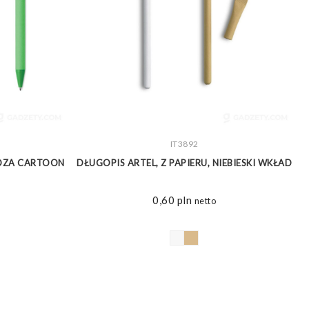
ZOBACZ WIĘCEJ
IT3892
YDZA CARTOON
DŁUGOPIS ARTEL, Z PAPIERU, NIEBIESKI WKŁAD
0,60
pln
netto