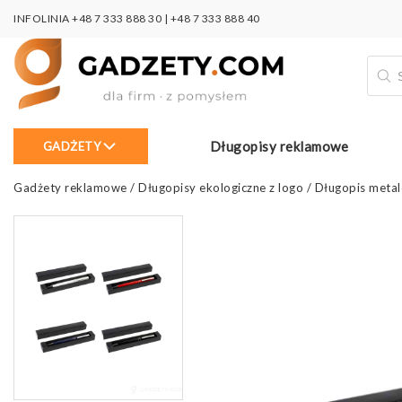
INFOLINIA
+48 7 333 888 30
|
+48 7 333 888 40
Wysz
prod
Długopisy reklamowe
GADŻETY
Gadżety reklamowe
/
Długopisy ekologiczne z logo
/
Długopis meta