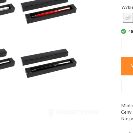
4
-
ilość
Dług
meta
Rimm
z
niebi
wkła
Minim
Ceny 
Nie p