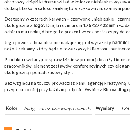
obrotowy, dzięki któremu wkład w kolorze niebieskim wysuwa 
dodają blasku, a całość zamknięto w szykownym, czarnym pu
Dostępny w czterech barwach – czerwonej, niebieskiej, czarnej
ekologiczne z
logo
”. Dzięki rozmiarom
176×27×22 mm
i wadz
odbiera mu uroku, dlatego to prezent wręcz perfekcyjny do co
Jego powierzchnia idealnie nadaje się pod wyrazisty
nadruk
l
nośnik reklamy, który będzie towarzyszył klientom i partne
Produkt rewelacyjnie sprawdzi się w promocji branży finanso
pracowników, element zestawów konferencyjnych czy elegan
ekologiczną i ponadczasowy styl.
Bez względu na to, czy prowadzisz bank, agencję kreatywną, u
przypomni o niej przy każdym podpisie. Wybierz
Rimma długo
Kolor
biały, czarny, czerwony, niebieski
Wymiary
176