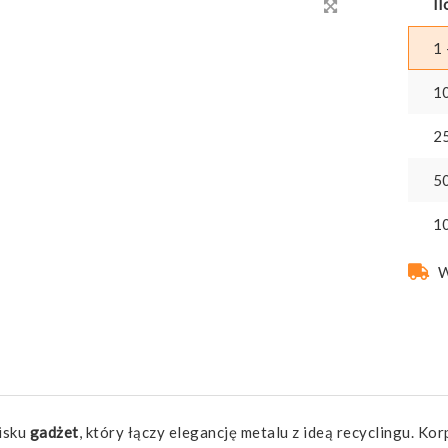
Il
1 
1
2
5
1
W
isku
gadżet
, który łączy elegancję metalu z ideą recyclingu. K