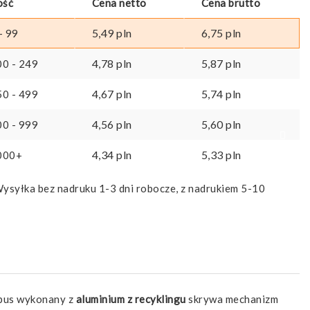
ość
Cena netto
Cena brutto
5,49
pln
6,75
pln
- 99
4,78
pln
5,87
pln
00 - 249
4,67
pln
5,74
pln
50 - 499
4,56
pln
5,60
pln
00 - 999
4,34
pln
5,33
pln
000+
ysyłka bez nadruku 1-3 dni robocze, z nadrukiem 5-10
orpus wykonany z
aluminium z recyklingu
skrywa mechanizm