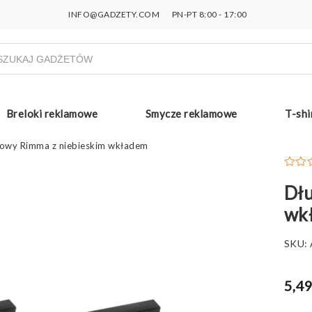
INFO@GADZETY.COM
PN-PT 8:00 - 17:00
ukiwarka
uktów
Breloki reklamowe
Smycze reklamowe
T-shi
lowy Rimma z niebieskim wkładem
Dłu
wk
SKU:
5,49