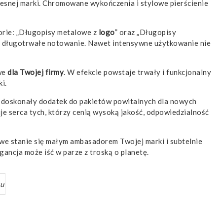
zesnej marki. Chromowane wykończenia i stylowe pierścienie
orie: „Długopisy metalowe z
logo
” oraz „Długopisy
e, długotrwałe notowanie. Nawet intensywne użytkowanie nie
we
dla Twojej firmy
. W efekcie powstaje trwały i funkcjonalny
i.
ież doskonały dodatek do pakietów powitalnych dla nowych
e serca tych, którzy cenią wysoką jakość, odpowiedzialność
we stanie się małym ambasadorem Twojej marki i subtelnie
gancja może iść w parze z troską o planetę.
gu