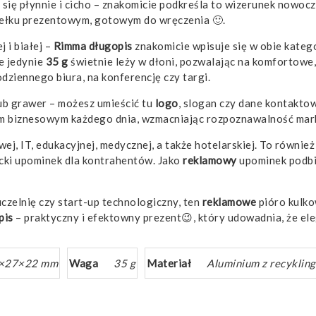
się płynnie i cicho – znakomicie podkreśla to wizerunek nowoc
dełku prezentowym, gotowym do wręczenia 🙂.
 i białej –
Rimma długopis
znakomicie wpisuje się w obie kateg
e jedynie
35 g
świetnie leży w dłoni, pozwalając na komfortow
dziennego biura, na konferencję czy targi.
ub grawer – możesz umieścić tu
logo
, slogan czy dane kontakto
rom biznesowym każdego dnia, wzmacniając rozpoznawalność mark
wej, IT, edukacyjnej, medycznej, a także hotelarskiej. To równ
cki upominek dla kontrahentów. Jako
reklamowy
upominek podbij
czelnię czy start-up technologiczny, ten
reklamowe
pióro kulko
pis
– praktyczny i efektowny prezent😉, który udowadnia, że ele
×27×22 mm
Waga
35 g
Materiał
Aluminium z recyklin