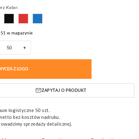
Kolor
851 w magazynie
+
opis
lowy
WYCEŃ Z LOGO
KUP BEZ NADRUKU
a
eskim
ZAPYTAJ O PRODUKT
dem
um logistyczne 50 szt.
netto bez kosztów nadruku.
rowadzimy sprzedaży detalicznej.