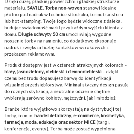
Dzięki dużej, płaskiej powierzchni i gładkiej strukturze
materiału,
SAVILE. Torba non-woven
stanowi idealne
płótno pod nadruk w technice sitodruku, termotransferu
lub hot-stamping. Twoje logo będzie widoczne z daleka,
budując świadomość marki przy każdym wyjściu klienta z
domu.
Długie uchwyty 50 cm
umożliwiają wygodne
noszenie torby na ramieniu, co dodatkowo eksponuje
nadruk i zwiększa liczbę kontaktów wzrokowych z
przekazem reklamowym.
Produkt dostępny jest w czterech atrakcyjnych kolorach –
biały, jasnozielony, niebieski i ciemnoniebieski
– dzięki
czemu bez trudu dopasujesz barwę do identyfikacji
wizualnej przedsiębiorstwa. Minimalistyczny design pasuje
do różnych stylizacji, a neutralne odcienie chętnie
wybierają zarówno kobiety, mężczyźni, jak i młodzież.
Branże, które wyjątkowo skorzystają na dystrybucji tej
torby, to m.in.
handel detaliczny, e-commerce, kosmetyka,
farmacja, moda, edukacja oraz sektor MICE
(targi,
konferencje, eventy). Torba może zostać wypełniona