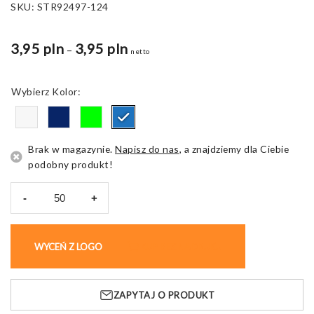
SKU:
STR92497-124
3,95 pln
3,95 pln
Zakres
–
netto
cen:
od
Kolor
3,95 pln
do
4,46 pln
Brak w magazynie.
Napisz do nas
, a znajdziemy dla Ciebie
podobny produkt!
-
+
ilość
SAVILE.
Torba
WYCEŃ Z LOGO
KUP BEZ NADRUKU
non-
woven
ZAPYTAJ O PRODUKT