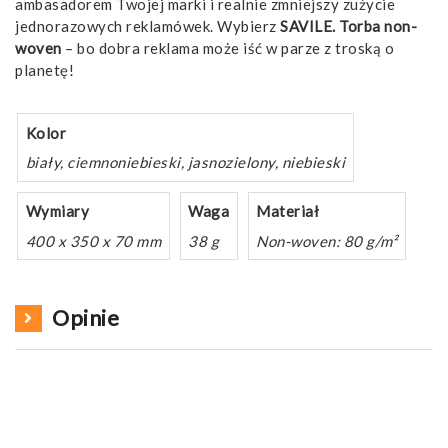
ambasadorem Twojej marki i realnie zmniejszy zużycie
jednorazowych reklamówek. Wybierz
SAVILE. Torba non-
woven
– bo dobra reklama może iść w parze z troską o
planetę!
Kolor
biały, ciemnoniebieski, jasnozielony, niebieski
Wymiary
Waga
Materiał
400 x 350 x 70 mm
38 g
Non-woven: 80 g/m²
Opinie