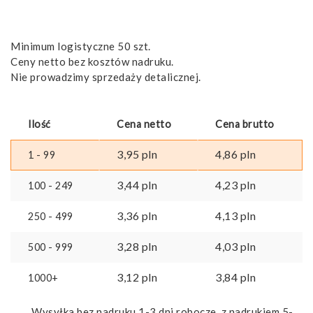
Minimum logistyczne 50 szt.
Ceny netto bez kosztów nadruku.
Nie prowadzimy sprzedaży detalicznej.
Ilość
Cena netto
Cena brutto
3,95
pln
4,86
pln
1 - 99
3,44
pln
4,23
pln
100 - 249
3,36
pln
4,13
pln
250 - 499
3,28
pln
4,03
pln
500 - 999
3,12
pln
3,84
pln
1000+
Wysyłka bez nadruku 1-3 dni robocze, z nadrukiem 5-