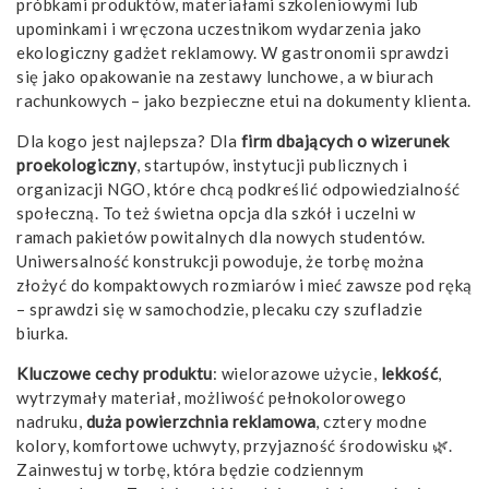
próbkami produktów, materiałami szkoleniowymi lub
upominkami i wręczona uczestnikom wydarzenia jako
ekologiczny gadżet reklamowy. W gastronomii sprawdzi
się jako opakowanie na zestawy lunchowe, a w biurach
rachunkowych – jako bezpieczne etui na dokumenty klienta.
Dla kogo jest najlepsza? Dla
firm dbających o wizerunek
proekologiczny
, startupów, instytucji publicznych i
organizacji NGO, które chcą podkreślić odpowiedzialność
społeczną. To też świetna opcja dla szkół i uczelni w
ramach pakietów powitalnych dla nowych studentów.
Uniwersalność konstrukcji powoduje, że torbę można
złożyć do kompaktowych rozmiarów i mieć zawsze pod ręką
– sprawdzi się w samochodzie, plecaku czy szufladzie
biurka.
Kluczowe cechy produktu
: wielorazowe użycie,
lekkość
,
wytrzymały materiał, możliwość pełnokolorowego
nadruku,
duża powierzchnia reklamowa
, cztery modne
kolory, komfortowe uchwyty, przyjazność środowisku 🌿.
Zainwestuj w torbę, która będzie codziennym