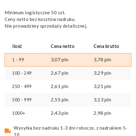
Minimum logistyczne 50 szt.
Ceny netto bez kosztów nadruku.
Nie prowadzimy sprzedaży detalicznej.
Ilość
Cena netto
Cena brutto
3,07
pln
3,78
pln
1 - 99
2,67
pln
3,29
pln
100 - 249
2,61
pln
3,21
pln
250 - 499
2,55
pln
3,13
pln
500 - 999
2,43
pln
2,98
pln
1000+
Wysyłka bez nadruku 1-3 dni robocze, z nadrukiem 5-
10