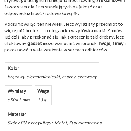
stylowego designu i funkcjonalności czyni go
reklamowym
faworytem dla firm stawiających na jakość oraz
odpowiedzialność środowiskową 🌱.
Podsumowując, ten niewielki, lecz wyrazisty przedmiot to
więcej niż brelok – to elegancka wizytówka marki. Zamów
już dziś, aby przekonać się, jak skutecznie taki drobny, lecz
efektowny
gadżet
może wzmocnić wizerunek
Twojej firmy
i
pozostawić trwałe wrażenie w sercach odbiorców.
Kolor
brązowy, ciemnoniebieski, czarny, czerwony
Wymiary
Waga
ø50×2 mm
13 g
Materiał
Skóry PU z recyklingu, Metal, Stal nierdzewna