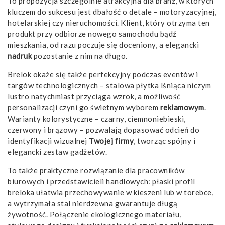
To propozycja szczególnie atrakcyjna dla branż, w których
kluczem do sukcesu jest dbałość o detale – motoryzacyjnej,
hotelarskiej czy nieruchomości. Klient, który otrzyma ten
produkt przy odbiorze nowego samochodu bądź
mieszkania, od razu poczuje się doceniony, a elegancki
nadruk
pozostanie z nim na długo.
Brelok okaże się także perfekcyjny podczas eventów i
targów technologicznych – stalowa płytka lśniąca niczym
lustro natychmiast przyciąga wzrok, a możliwość
personalizacji czyni go świetnym wyborem
reklamowym
.
Warianty kolorystyczne – czarny, ciemnoniebieski,
czerwony i brązowy – pozwalają dopasować odcień do
identyfikacji wizualnej
Twojej firmy
, tworząc spójny i
elegancki zestaw gadżetów.
To także praktyczne rozwiązanie dla pracowników
biurowych i przedstawicieli handlowych: płaski profil
breloka ułatwia przechowywanie w kieszeni lub w torebce,
a wytrzymała stal nierdzewna gwarantuje długą
żywotność. Połączenie ekologicznego materiału,