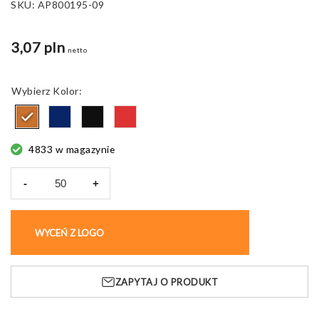
SKU:
AP800195-09
3,07 pln
netto
Kolor
4833 w magazynie
-
+
ilość
Brelok
okrągły
WYCEŃ Z LOGO
KUP BEZ NADRUKU
ShineKey
RPU
ekologiczny
ZAPYTAJ O PRODUKT