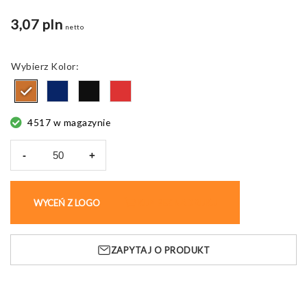
3,07 pln
netto
Kolor
4517 w magazynie
-
+
ilość
ShineKey
Rect
WYCEŃ Z LOGO
KUP BEZ NADRUKU
Brelok
RPU
ZAPYTAJ O PRODUKT