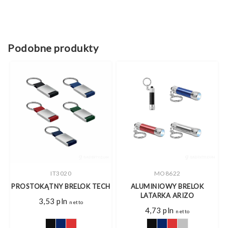
Podobne produkty
IT3020
MO8622
D
PROSTOKĄTNY BRELOK TECH
ALUMINIOWY BRELOK
LATARKA ARIZO
3,53
pln
netto
s
4,73
pln
netto