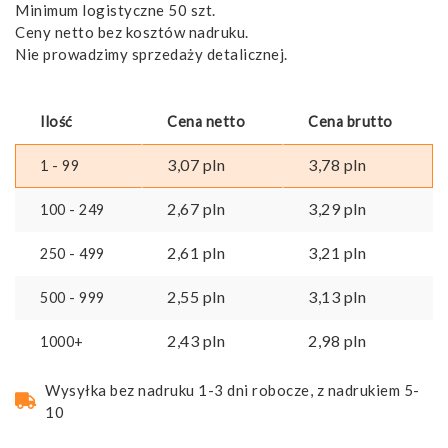
Minimum logistyczne 50 szt.
Ceny netto bez kosztów nadruku.
Nie prowadzimy sprzedaży detalicznej.
Ilość
Cena netto
Cena brutto
3,07
pln
3,78
pln
1 - 99
2,67
pln
3,29
pln
100 - 249
2,61
pln
3,21
pln
250 - 499
2,55
pln
3,13
pln
500 - 999
2,43
pln
2,98
pln
1000+
Wysyłka bez nadruku 1-3 dni robocze, z nadrukiem 5-
10