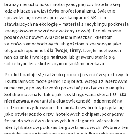
branży nieruchomości, motoryzacyjnej czy hotelarskiej,
gdzie klucze są wizytówką profesjonalizmu. Świetnie
sprawdzi się również podczas kampanii CSR firm
stawiających na ekologię – materiał z recyklingu podkreśla
zaangażowanie w zrównoważony rozwój. Brelok można
podarować nowym właścicielom mieszkań, klientom
salonów samochodowych lub gościom biznesowym jako
elegancki upominek
dla Twojej firmy
. Dzięki możliwości
naniesienia trwałego
nadruku
lub graweru stanie się
subtelnym, lecz skutecznym nośnikiem przekazu.
Produkt nadaje się także do promocji eventów sportowych
i kulturalnych; może pełnić rolę biletu wstępu z laserowym
numerem, a po wydarzeniu pozostać praktyczną pamiątką.
Solidne materiały, takie jak recyklingowana skóra PU i
stal
nierdzewna
, gwarantują długowieczność i odporność na
codzienne użytkowanie. Ten unikatowy brelok przyda się
jako otwieracz do drzwi hotelowych z chipem, podręczny
żeton do wózków sklepowych lub elegancki wieszak do
identyfikatorów podczas targów branżowych. Wybierz ten
produkt, gdy potrzebujesz czegoś nie tylko praktycznego,