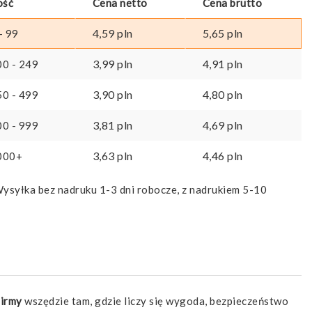
ość
Cena netto
Cena brutto
4,59
pln
5,65
pln
- 99
3,99
pln
4,91
pln
00 - 249
3,90
pln
4,80
pln
50 - 499
3,81
pln
4,69
pln
00 - 999
3,63
pln
4,46
pln
000+
ysyłka bez nadruku 1-3 dni robocze, z nadrukiem 5-10
firmy
wszędzie tam, gdzie liczy się wygoda, bezpieczeństwo