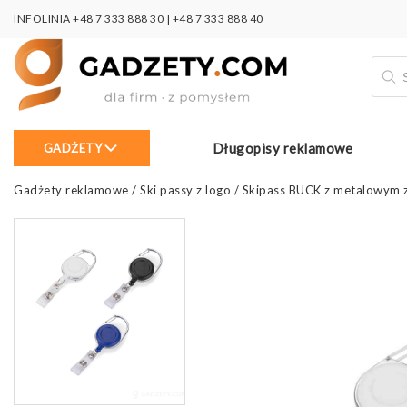
INFOLINIA
+48 7 333 888 30
|
+48 7 333 888 40
Wysz
prod
Długopisy reklamowe
GADŻETY
Gadżety reklamowe
/
Ski passy z logo
/
Skipass BUCK z metalowym z