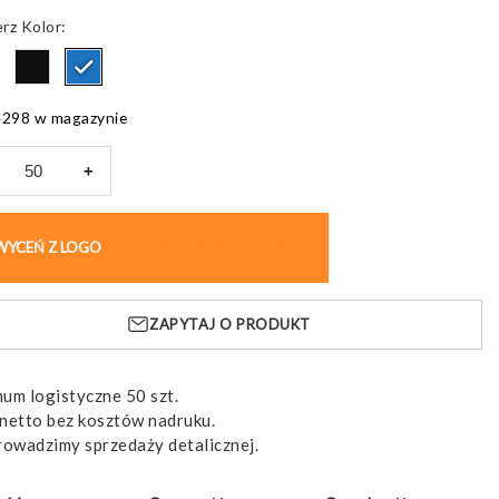
Kolor
4298 w magazynie
+
ss
K
WYCEŃ Z LOGO
KUP BEZ NADRUKU
lowym
epem
ZAPYTAJ O PRODUKT
um logistyczne 50 szt.
netto bez kosztów nadruku.
rowadzimy sprzedaży detalicznej.