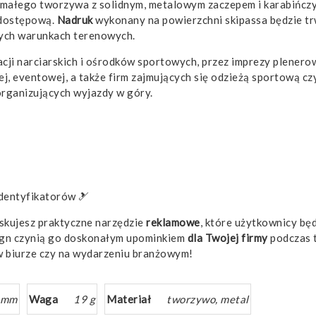
ymałego tworzywa z solidnym, metalowym zaczepem i karabińczy
ę dostępową.
Nadruk
wykonany na powierzchni skipassa będzie trw
ych warunkach terenowych.
acji narciarskich i ośrodków sportowych, przez imprezy plenero
ej, eventowej, a także firm zajmujących się odzieżą sportową 
organizujących wyjazdy w góry.
identyfikatorów 🎿
yskujesz praktyczne narzędzie
reklamowe
, które użytkownicy będ
ign czynią go doskonałym upominkiem
dla Twojej firmy
podczas t
w biurze czy na wydarzeniu branżowym!
2 mm
Waga
19 g
Materiał
tworzywo, metal