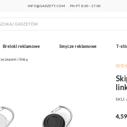
INFO@GADZETY.COM
PN-PT 8:00 - 17:00
ukiwarka
uktów
Breloki reklamowe
Smycze reklamowe
T-shi
aczepem i linką
Ski
lin
SKU:
4,59