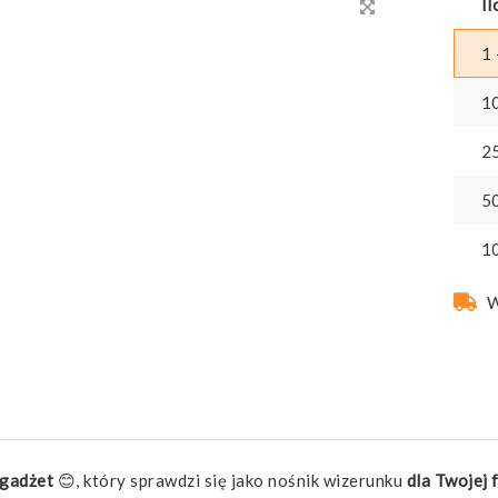
Il
1 
1
2
5
1
W
gadżet
😊, który sprawdzi się jako nośnik wizerunku
dla Twojej 