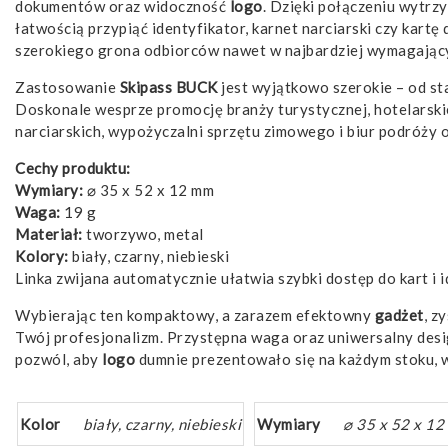
dokumentów oraz widoczność
logo
. Dzięki połączeniu wytrz
łatwością przypiąć identyfikator, karnet narciarski czy kart
szerokiego grona odbiorców nawet w najbardziej wymagając
Zastosowanie
Skipass BUCK
jest wyjątkowo szerokie – od st
Doskonale wesprze promocję branży turystycznej, hotelarski
narciarskich, wypożyczalni sprzętu zimowego i biur podróży 
Cechy produktu:
Wymiary:
⌀ 35 x 52 x 12 mm
Waga:
19 g
Materiał:
tworzywo, metal
Kolory:
biały, czarny, niebieski
Linka zwijana automatycznie ułatwia szybki dostęp do kart i 
Wybierając ten kompaktowy, a zarazem efektowny
gadżet
, z
Twój profesjonalizm. Przystępna waga oraz uniwersalny des
pozwól, aby
logo
dumnie prezentowało się na każdym stoku, 
Kolor
biały, czarny, niebieski
Wymiary
⌀ 35 x 52 x 1