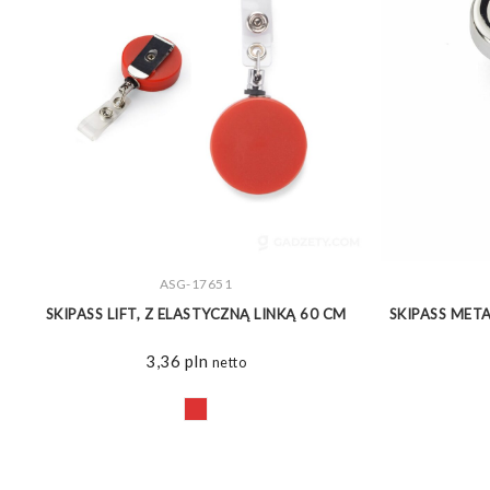
ZOBACZ WIĘCEJ
ASG-17651
SKIPASS LIFT, Z ELASTYCZNĄ LINKĄ 60 CM
SKIPASS META
3,36
pln
netto