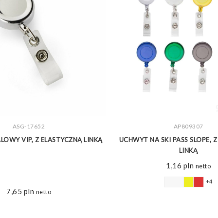
ZOBACZ WIĘCEJ
ASG-17652
ZOBACZ WIĘCEJ
AP809307
LOWY VIP, Z ELASTYCZNĄ LINKĄ
UCHWYT NA SKI PASS SLOPE,
LINKĄ
1,16
pln
netto
+4
7,65
pln
netto