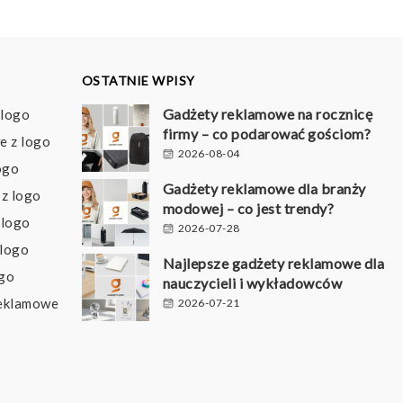
OSTATNIE WPISY
Gadżety reklamowe na rocznicę
 logo
firmy – co podarować gościom?
e z logo
2026-08-04
ogo
Gadżety reklamowe dla branży
z logo
modowej – co jest trendy?
 logo
2026-07-28
 logo
Najlepsze gadżety reklamowe dla
ogo
nauczycieli i wykładowców
reklamowe
2026-07-21