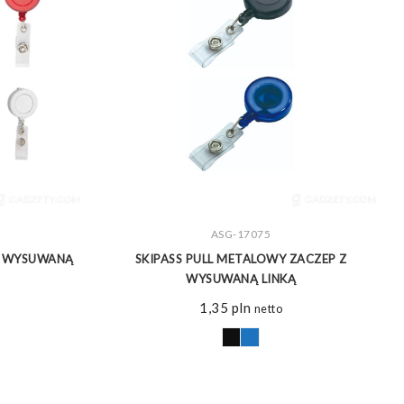
ZOBACZ WIĘCEJ
ASG-17075
 Z WYSUWANĄ
SKIPASS PULL METALOWY ZACZEP Z
WYSUWANĄ LINKĄ
1,35
pln
netto