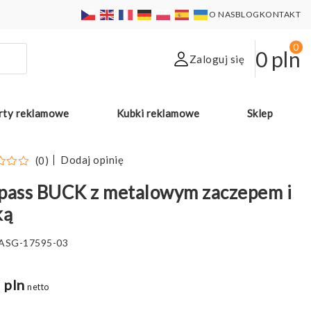
O NAS
BLOG
KONTAKT
0
0
pln
Zaloguj się
rty reklamowe
Kubki reklamowe
Sklep
Dodaj opinię
(0)
pass BUCK z metalowym zaczepem i
ką
ASG-17595-03
 pln
netto