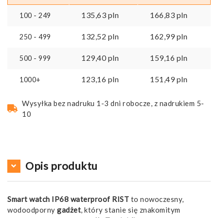
135,63
pln
166,83
pln
100 - 249
132,52
pln
162,99
pln
250 - 499
129,40
pln
159,16
pln
500 - 999
123,16
pln
151,49
pln
1000+
Wysyłka bez nadruku 1-3 dni robocze, z nadrukiem 5-
10
Opis produktu
Smart watch IP68 waterproof RIST
to nowoczesny,
wodoodporny
gadżet
, który stanie się znakomitym