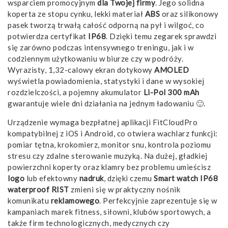
wsparciem promocyjnym
dla Twojej firmy
. Jego solidna
koperta ze stopu cynku, lekki materiał
ABS
oraz silikonowy
pasek tworzą trwałą całość odporną na pył i wilgoć, co
potwierdza certyfikat
IP68
. Dzięki temu zegarek sprawdzi
się zarówno podczas intensywnego treningu, jak i w
codziennym użytkowaniu w biurze czy w podróży.
Wyrazisty, 1,32-calowy ekran dotykowy
AMOLED
wyświetla powiadomienia, statystyki i dane w wysokiej
rozdzielczości, a pojemny akumulator
Li-Pol 300 mAh
gwarantuje wiele dni działania na jednym ładowaniu 🙂.
Urządzenie wymaga bezpłatnej aplikacji FitCloudPro
kompatybilnej z iOS i Android, co otwiera wachlarz funkcji:
pomiar tętna, krokomierz, monitor snu, kontrola poziomu
stresu czy zdalne sterowanie muzyką. Na dużej, gładkiej
powierzchni koperty oraz klamry bez problemu umieścisz
logo
lub efektowny
nadruk
, dzięki czemu
Smart watch IP68
waterproof RIST
zmieni się w praktyczny nośnik
komunikatu
reklamowego
. Perfekcyjnie zaprezentuje się w
kampaniach marek fitness, siłowni, klubów sportowych, a
także firm technologicznych, medycznych czy