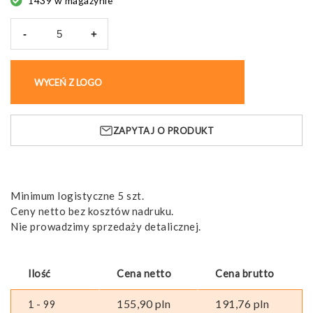
1439 w magazynie
-
+
ilość
Smartwatch
IP68
WYCEŃ Z LOGO
KUP BEZ NADRUKU
RIST,
z
ekranem
ZAPYTAJ O PRODUKT
amoled
Minimum logistyczne 5 szt.
Ceny netto bez kosztów nadruku.
Nie prowadzimy sprzedaży detalicznej.
Ilość
Cena netto
Cena brutto
155,90
pln
191,76
pln
1 - 99