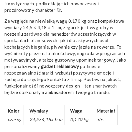
turystycznych, podkreślając ich nowoczesny i
prozdrowotny charakter 🚀.
Ze względu na niewielką wagę 0,170 kg oraz kompaktowe
wymiary 24,5 × 4,18 × 1 cm, zegarek jest wygodny w
noszeniu zarówno dla menedżerów uczestniczących w
spotkaniach biznesowych, jak i dla aktywnych osób
kochających bieganie, pływanie czy jazdę na rowerze. To
wyśmienity prezent lojalnościowy, nagroda w programach
motywacyjnych, a także gustowny upominek targowy. Jako
personalizowany
gadżet reklamowy
podniesie
rozpoznawalność marki, wzbudzi pozytywne emocje i
zachęci do częstego kontaktu z firmą. Postaw na jakość,
funkcjonalność i nowoczesny design ‒ ten smartwatch
będzie doskonałym ambasadorem Twojego brandu.
Kolor
Wymiary
Waga
Materiał
czarny
24,5×4,18x1cm
0,170 kg
abs