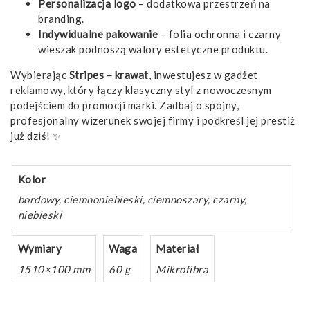
Personalizacja logo
– dodatkowa przestrzeń na
branding.
Indywidualne pakowanie
– folia ochronna i czarny
wieszak podnoszą walory estetyczne produktu.
Wybierając
Stripes – krawat
, inwestujesz w gadżet
reklamowy, który łączy klasyczny styl z nowoczesnym
podejściem do promocji marki. Zadbaj o spójny,
profesjonalny wizerunek swojej firmy i podkreśl jej prestiż
już dziś! ✨
Kolor
bordowy, ciemnoniebieski, ciemnoszary, czarny,
niebieski
Wymiary
Waga
Materiał
1510×100 mm
60 g
Mikrofibra