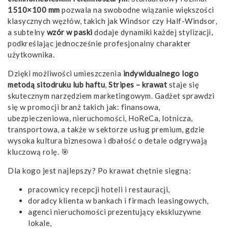
1510×100 mm
pozwala na swobodne wiązanie większości
klasycznych węzłów, takich jak Windsor czy Half-Windsor,
a subtelny
wzór w paski
dodaje dynamiki każdej stylizacji,
podkreślając jednocześnie profesjonalny charakter
użytkownika.
Dzięki możliwości umieszczenia
indywidualnego logo
metodą sitodruku lub haftu
,
Stripes – krawat
staje się
skutecznym narzędziem marketingowym. Gadżet sprawdzi
się w promocji branż takich jak: finansowa,
ubezpieczeniowa, nieruchomości, HoReCa, lotnicza,
transportowa, a także w sektorze usług premium, gdzie
wysoka kultura biznesowa i dbałość o detale odgrywają
kluczową rolę. 🎯
Dla kogo jest najlepszy? Po krawat chętnie sięgną:
pracownicy recepcji hoteli i restauracji,
doradcy klienta w bankach i firmach leasingowych,
agenci nieruchomości prezentujący ekskluzywne
lokale,