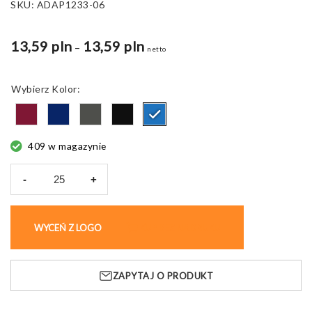
SKU:
ADAP1233-06
13,59 pln
13,59 pln
Zakres
–
netto
cen:
od
Kolor
13,59 pln
do
18,94 pln
409 w magazynie
-
+
ilość
Krawat
Stripes,
WYCEŃ Z LOGO
KUP BEZ NADRUKU
mikrofibrowy
wzór
w
ZAPYTAJ O PRODUKT
paski