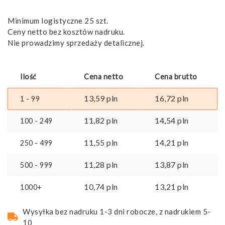
Minimum logistyczne 25 szt.
Ceny netto bez kosztów nadruku.
Nie prowadzimy sprzedaży detalicznej.
Ilość
Cena netto
Cena brutto
13,59
pln
16,72
pln
1 - 99
11,82
pln
14,54
pln
100 - 249
11,55
pln
14,21
pln
250 - 499
11,28
pln
13,87
pln
500 - 999
10,74
pln
13,21
pln
1000+
Wysyłka bez nadruku 1-3 dni robocze, z nadrukiem 5-
10